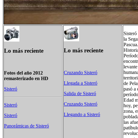
Sisteró
la Sega
Pascua
Lo más reciente
Lo más reciente
Histori
Período
encontr
levante
humana 
Cruzando Sisteró
Fotos del año 2012
territo
remasterizado en HD
Llegada a Sisteró
de Pela
pasó a 
Sisteró
Salida de Sisteró
períod
Edad me
Cruzando Sisteró
Sisteró
hoy, pe
zona, e
Llegando a Sisteró
Sisteró
poblada
las afu
Panorámicas de Sisteró
patíbul
revoluc