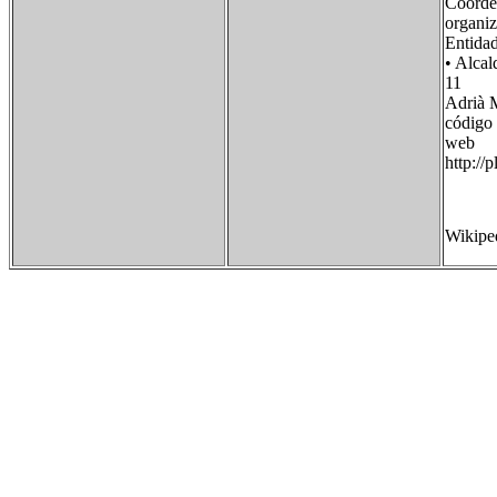
Coorde
organi
Entidad
• Al
11
Adrià M
códig
we
http://p
Wikipe