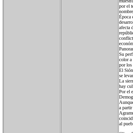
muestra
por el 
nombre 
Época c
desarro
afecta 
repúbli
conflic
económ
Panoram
Su perf
color a
por los
El Sión
se leva
La sier
hay cul
Por el 
Demogra
Aunque 
a parti
Agramun
coincid
al pueb