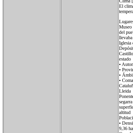
Clima [
El clim
tempera
Lugares
Museo d
del pue
llevaba
Iglesia 
Depósit
Castill
estado
• Auto
• Provi
• Ámbi
• Co
Catalu
Lleida
Ponent
segarra
super
altitu
Poblaci
• Den
9,36 ha