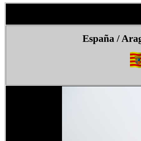
España
/ Arag