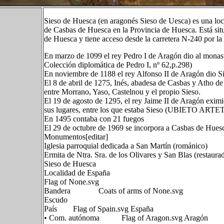
Sieso de Huesca (en aragonés Sieso de Uesca) es una lo
de Casbas de Huesca en la Provincia de Huesca. Está situa
de Huesca y tiene acceso desde la carretera N-240 por la
En marzo de 1099 el rey Pedro I de Aragón dio al mon
Colección diplomática de Pedro I, nº 62,p.298)
En noviembre de 1188 el rey Alfonso II de Aragón dio S
El 8 de abril de 1275, Inés, abadesa de Casbas y Atho de 
entre Morrano, Yaso, Castelnou y el propio Sieso.
El 19 de agosto de 1295, el rey Jaime II de Aragón exim
sus lugares, entre los que estaba Sieso (UBIETO ARTE
En 1495 contaba con 21 fuegos
El 29 de octubre de 1969 se incorpora a Casbas de Hues
Monumentos[editar]
Iglesia parroquial dedicada a San Martín (románico)
Ermita de Ntra. Sra. de los Olivares y San Blas (restaura
Sieso de Huesca
Localidad de España
Flag of None.svg
Bandera Coats of arms of None.svg
Escudo
País Flag of Spain.svg España
• Com. autónoma Flag of Aragon.svg Aragón