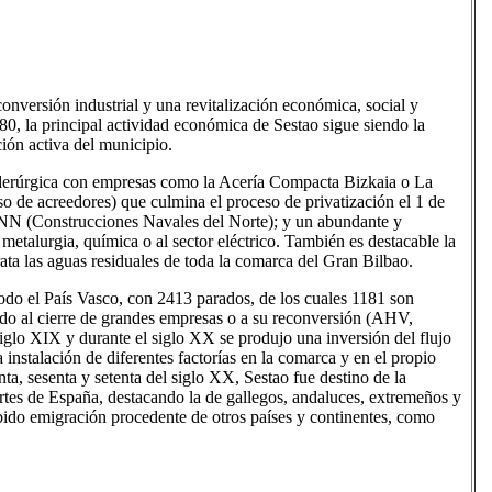
conversión industrial y una revitalización económica, social y
980, la principal actividad económica de Sestao sigue siendo la
ción activa del municipio.
siderúrgica con empresas como la Acería Compacta Bizkaia o La
 de acreedores) que culmina el proceso de privatización el 1 de
N (Construcciones Navales del Norte); y un abundante y
etalurgia, química o al sector eléctrico. También es destacable la
ata las aguas residuales de toda la comarca del Gran Bilbao.
todo el País Vasco, con 2413 parados, de los cuales 1181 son
do al cierre de grandes empresas o a su reconversión (AHV,
iglo XIX y durante el siglo XX se produjo una inversión del flujo
a instalación de diferentes factorías en la comarca y en el propio
ta, sesenta y setenta del siglo XX, Sestao fue destino de la
rtes de España, destacando la de gallegos, andaluces, extremeños y
ibido emigración procedente de otros países y continentes, como