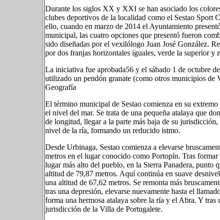
Durante los siglos XX y XXI se han asociado los colores 
clubes deportivos de la localidad como el Sestao Sport
ello, cuando en marzo de 2014 el Ayuntamiento presentó
municipal, las cuatro opciones que presentó fueron combi
sido diseñadas por el vexilólogo Juan José González. Re
por dos franjas horizontales iguales, verde la superior y n
La iniciativa fue aprobada5​6​ y el sábado 1 de octubre d
utilizado un pendón granate (como otros municipios de V
Geografía
El término municipal de Sestao comienza en su extremo o
el nivel del mar. Se trata de una pequeña atalaya que do
de longitud, llegar a la parte más baja de su jurisdicción
nivel de la ría, formando un reducido istmo.
Desde Urbinaga, Sestao comienza a elevarse bruscamente,
metros en el lugar conocido como Portopín. Tras formar 
lugar más alto del pueblo, en la Sierra Panadera, punto 
altitud de 79,87 metros. Aquí continúa en suave desnivel
una altitud de 67,62 metros. Se remonta más bruscamente
tras una depresión, elevarse nuevamente hasta el llamad
forma una hermosa atalaya sobre la ría y el Abra. Y tras 
jurisdicción de la Villa de Portugalete.