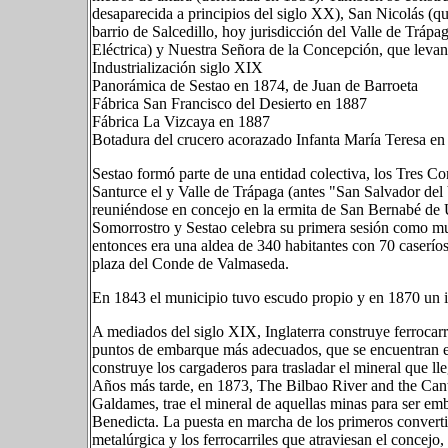
desaparecida a principios del siglo XX), San Nicolás (q
barrio de Salcedillo, hoy jurisdicción del Valle de Trápag
Eléctrica) y Nuestra Señora de la Concepción, que levant
Industrialización siglo XIX
Panorámica de Sestao en 1874, de Juan de Barroeta
Fábrica San Francisco del Desierto en 1887
Fábrica La Vizcaya en 1887
Botadura del crucero acorazado Infanta María Teresa en
Sestao formó parte de una entidad colectiva, los Tres C
Santurce el y Valle de Trápaga (antes "San Salvador del 
reuniéndose en concejo en la ermita de San Bernabé de U
Somorrostro y Sestao celebra su primera sesión como mu
entonces era una aldea de 340 habitantes con 70 caseríos
plaza del Conde de Valmaseda.
En 1843 el municipio tuvo escudo propio y en 1870 un in
A mediados del siglo XIX, Inglaterra construye ferrocarril
puntos de embarque más adecuados, que se encuentran en
construye los cargaderos para trasladar el mineral que ll
Años más tarde, en 1873, The Bilbao River and the Cant
Galdames, trae el mineral de aquellas minas para ser em
Benedicta. La puesta en marcha de los primeros convert
metalúrgica y los ferrocarriles que atraviesan el concejo