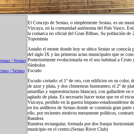
El Concejo de Sestao, o simplemente Sestao, es un munici
Vizcaya, en la comunidad autónoma del País Vasco. Está 
la comarca no oficial del Gran Bilbao. Su población de 
Toponimia
Antaño el monte donde hoy se ubica Sestao se conocía p
del siglo IX y las primeras actas municipales que se con
Posteriormente evolucionaría en el uso habitual a Cesto 
estao / Sestao
Símbolos
Escudo
stao / Sestao
Escudo cortado: el 1º de oro, con edificios en su color, 
de azur y plata, y dos chimeneas humeantes; el 2º de pl
amarillas y superestructuras blancas), con gallardete en
agitado de plata. Es necesario hacer notar que en el escu
Vizcaya, perdido en la guerra hispano-estadounidense de
en los astilleros de Sestao donde se construía gran parte
ello, por recientes motivos meramente políticos, contrario
Bandera
Bandera rectangular, formada por dos franjas horizontales
municipio en el centro.(Sestao River Club)