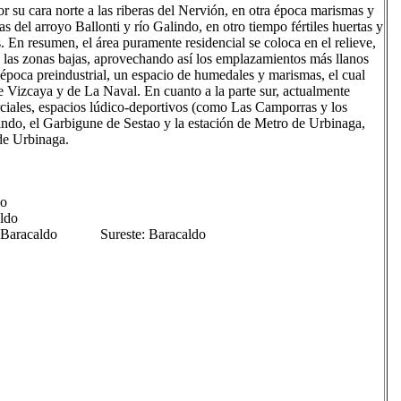
 su cara norte a las riberas del Nervión, en otra época marismas y
as del arroyo Ballonti y río Galindo, en otro tiempo fértiles huertas y
. En resumen, el área puramente residencial se coloca en el relieve,
en las zonas bajas, aprovechando así los emplazamientos más llanos
a época preindustrial, un espacio de humedales y marismas, el cual
e Vizcaya y de La Naval. En cuanto a la parte sur, actualmente
rciales, espacios lúdico-deportivos (como Las Camporras y los
do, el Garbigune de Sestao y la estación de Metro de Urbinaga,
 de Urbinaga.
io
ldo
a y Baracaldo Sureste: Baracaldo