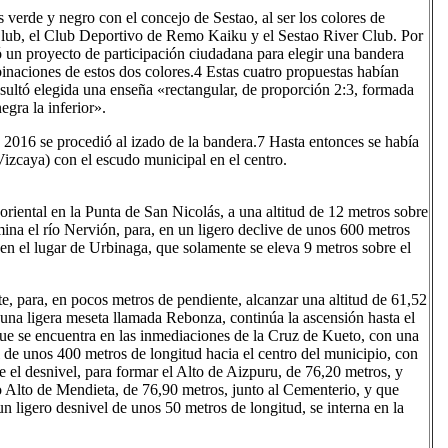
verde y negro con el concejo de Sestao, al ser los colores de
 Club, el Club Deportivo de Remo Kaiku y el Sestao River Club. Por
 un proyecto de participación ciudadana para elegir una bandera
naciones de estos dos colores.4​ Estas cuatro propuestas habían
sultó elegida una enseña «rectangular, de proporción 2:3, formada
egra la inferior».
e 2016 se procedió al izado de la bandera.7​ Hasta entonces se había
izcaya) con el escudo municipal en el centro.
riental en la Punta de San Nicolás, a una altitud de 12 metros sobre
mina el río Nervión, para, en un ligero declive de unos 600 metros
, en el lugar de Urbinaga, que solamente se eleva 9 metros sobre el
 para, en pocos metros de pendiente, alcanzar una altitud de 61,52
una ligera meseta llamada Rebonza, continúa la ascensión hasta el
que se encuentra en las inmediaciones de la Cruz de Kueto, con una
 de unos 400 metros de longitud hacia el centro del municipio, con
 el desnivel, para formar el Alto de Aizpuru, de 76,20 metros, y
o Alto de Mendieta, de 76,90 metros, junto al Cementerio, y que
un ligero desnivel de unos 50 metros de longitud, se interna en la