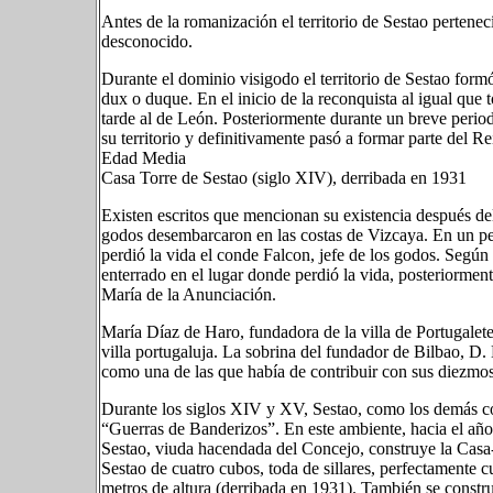
Antes de la romanización el territorio de Sestao pertenec
desconocido.
Durante el dominio visigodo el territorio de Sestao form
dux o duque. En el inicio de la reconquista al igual que
tarde al de León. Posteriormente durante un breve perio
su territorio y definitivamente pasó a formar parte del Re
Edad Media
Casa Torre de Sestao (siglo XIV), derribada en 1931
Existen escritos que mencionan su existencia después de
godos desembarcaron en las costas de Vizcaya. En un p
perdió la vida el conde Falcon, jefe de los godos. Según
enterrado en el lugar donde perdió la vida, posteriorment
María de la Anunciación.
María Díaz de Haro, fundadora de la villa de Portugalete
villa portugaluja. La sobrina del fundador de Bilbao, D
como una de las que había de contribuir con sus diezmos a
Durante los siglos XIV y XV, Sestao, como los demás con
“Guerras de Banderizos”. En este ambiente, hacia el añ
Sestao, viuda hacendada del Concejo, construye la Casa-
Sestao de cuatro cubos, toda de sillares, perfectament
metros de altura (derribada en 1931). También se constr