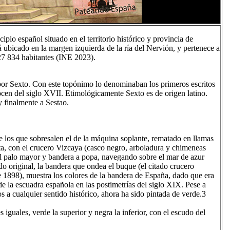
pio español situado en el territorio histórico y provincia de
ubicado en la margen izquierda de la ría del Nervión, y pertenece a
27 834 habitantes (INE 2023).
or Sexto. Con este topónimo lo denominaban los primeros escritos
ocen del siglo XVII. Etimológicamente Sexto es de origen latino.
y finalmente a Sestao.
de los que sobresalen el de la máquina soplante, rematado en llamas
ata, con el crucero Vizcaya (casco negro, arboladura y chimeneas
 el palo mayor y bandera a popa, navegando sobre el mar de azur
do original, la bandera que ondea el buque (el citado crucero
 1898), muestra los colores de la bandera de España, dado que era
 de la escuadra española en las postimetrías del siglo XIX. Pese a
s a cualquier sentido histórico, ahora ha sido pintada de verde.3​
 iguales, verde la superior y negra la inferior, con el escudo del