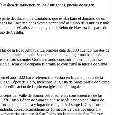
ía al área de influencia de los Autrigones, pueblo de origen
ó parte del ducado de Cantabria, que estaba bajo el dominio de un
 todas las Encartaciones Sestao perteneció al Reino de Asturias y más
do de unos 60 años en el apogeo del Reino de Navarra fue parte de
ino de Castilla.
l fin de la Edad Antigua. La primera data del 880 cuando huestes de
equeño monte llamado Sexto en el que tuvo lugar una batalla donde
 este relato su mujer Godina mando construir una ermita para ser
e en el solar que ocupaba la ermita se construyó la iglesia de Santa
 en el año 1322 hace referencia a Sestao en la carta puebla de la
. Diego López de Haro, menciona la iglesia de Santa María de Sestao
 la edificación de la primera iglesia de Portugalete.
cejos del Valle de Somorrostro, sufre las consecuencias de las
o 1370, Juan López de Salazar, que se había casado con María de
Torre como defensa y lugar de refugio. Así surge la Casa Torre de
e cuadrada, con aproximadamente 13 metros de base por unos 14
uyeron varias ermitas:10​ San Pedro (en la campa de San Pedro y