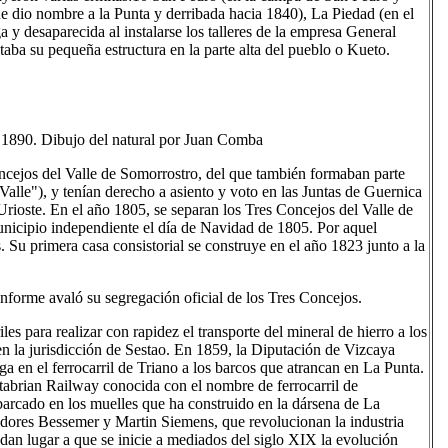
ue dio nombre a la Punta y derribada hacia 1840), La Piedad (en el
a y desaparecida al instalarse los talleres de la empresa General
aba su pequeña estructura en la parte alta del pueblo o Kueto.
 1890. Dibujo del natural por Juan Comba
oncejos del Valle de Somorrostro, del que también formaban parte
Valle"), y tenían derecho a asiento y voto en las Juntas de Guernica
rioste. En el año 1805, se separan los Tres Concejos del Valle de
nicipio independiente el día de Navidad de 1805. Por aquel
. Su primera casa consistorial se construye en el año 1823 junto a la
forme avaló su segregación oficial de los Tres Concejos.
es para realizar con rapidez el transporte del mineral de hierro a los
 la jurisdicción de Sestao. En 1859, la Diputación de Vizcaya
ega en el ferrocarril de Triano a los barcos que atrancan en La Punta.
abrian Railway conocida con el nombre de ferrocarril de
barcado en los muelles que ha construido en la dársena de La
idores Bessemer y Martin Siemens, que revolucionan la industria
, dan lugar a que se inicie a mediados del siglo XIX la evolución