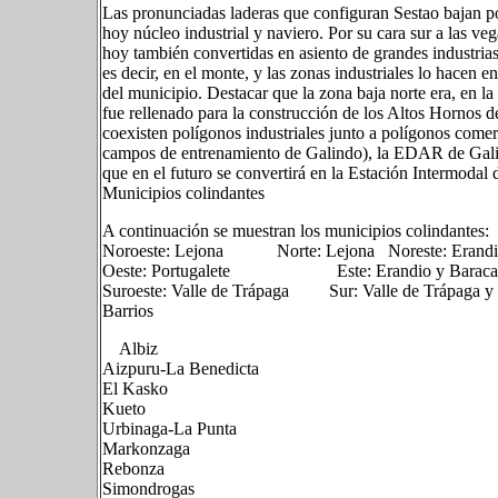
Las pronunciadas laderas que configuran Sestao bajan por
hoy núcleo industrial y naviero. Por su cara sur a las veg
hoy también convertidas en asiento de grandes industrias
es decir, en el monte, y las zonas industriales lo hacen 
del municipio. Destacar que la zona baja norte era, en l
fue rellenado para la construcción de los Altos Hornos d
coexisten polígonos industriales junto a polígonos come
campos de entrenamiento de Galindo), la EDAR de Galin
que en el futuro se convertirá en la Estación Intermodal
Municipios colindantes
A continuación se muestran los municipios colindantes:
Noroeste: Lejona Norte: Lejona Noreste: Erand
Oeste: Portugalete Este: Erandio y Baraca
Suroeste: Valle de Trápaga Sur: Valle de Trápag
Barrios
Albiz
Aizpuru-La Benedicta
El Kasko
Kueto
Urbinaga-La Punta
Markonzaga
Rebonza
Simondrogas