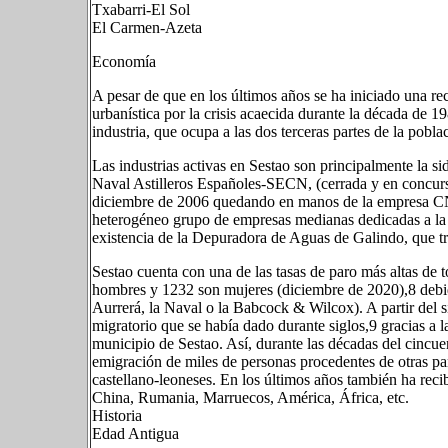
Txabarri-El Sol
El Carmen-Azeta
Economía
A pesar de que en los últimos años se ha iniciado una re
urbanística por la crisis acaecida durante la década de 1
industria, que ocupa a las dos terceras partes de la pobla
Las industrias activas en Sestao son principalmente la 
Naval Astilleros Españoles-SECN, (cerrada y en concurso
diciembre de 2006 quedando en manos de la empresa CN
heterogéneo grupo de empresas medianas dedicadas a la m
existencia de la Depuradora de Aguas de Galindo, que tr
Sestao cuenta con una de las tasas de paro más altas de 
hombres y 1232 son mujeres (diciembre de 2020),8​ debi
Aurrerá, la Naval o la Babcock & Wilcox). A partir del s
migratorio que se había dado durante siglos,9​ gracias a l
municipio de Sestao. Así, durante las décadas del cincuen
emigración de miles de personas procedentes de otras pa
castellano-leoneses. En los últimos años también ha rec
China, Rumania, Marruecos, América, África, etc.
Historia
Edad Antigua