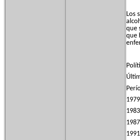
Los 
alco
que 
que 
enfe
Polít
Últi
Per
197
1
1
1