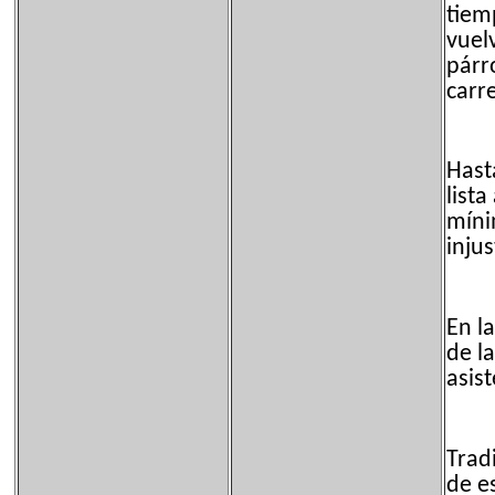
tiem
vuelv
párro
carr
Hast
list
míni
inju
En l
de l
asist
Trad
de e