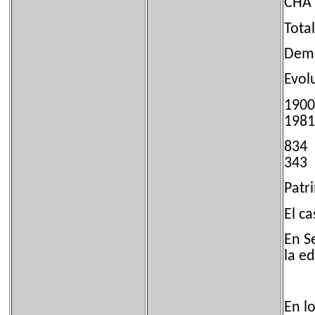
C
T
Demo
Evol
19
198
83
34
Patr
El ca
En S
la e
En l