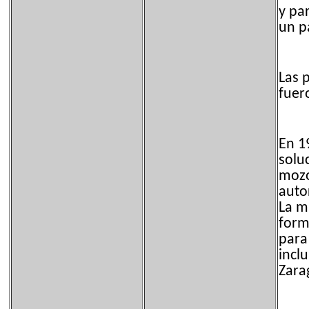
y par
un p
Las 
fuer
En 1
solu
mozo
auto
La mi
form
para
incl
Zara