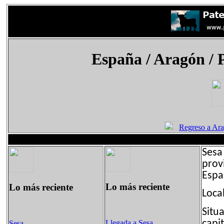
España
/ Aragón / 
Regreso a Ar
Sesa
prov
Espa
Lo más reciente
Lo más reciente
Loca
Situa
capi
Llegada a Sesa
Sesa