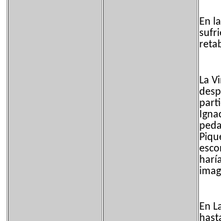
En l
sufr
reta
La V
desp
part
Igna
peda
Piqu
esco
harí
imag
En L
hast