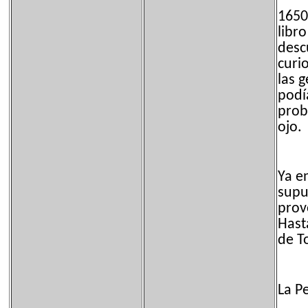
1650
libro
desc
curi
las 
podí
prob
ojo.
Ya e
supu
prov
Hast
de T
La P