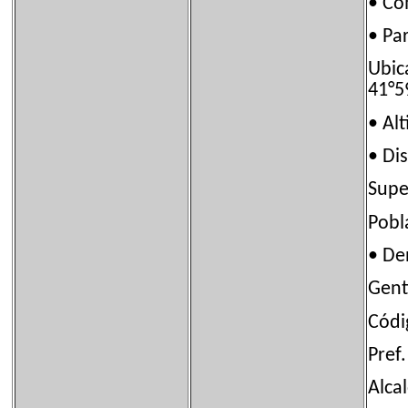
• C
• P
Ubi
41°5
• A
• D
Sup
Pob
• D
Gen
Códi
Pre
Alca