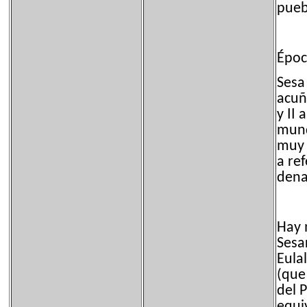
pueb
Époc
Sesa
acuñ
y II 
mund
muy 
a re
dena
Hay 
Sesa
Eula
(que 
del 
equi