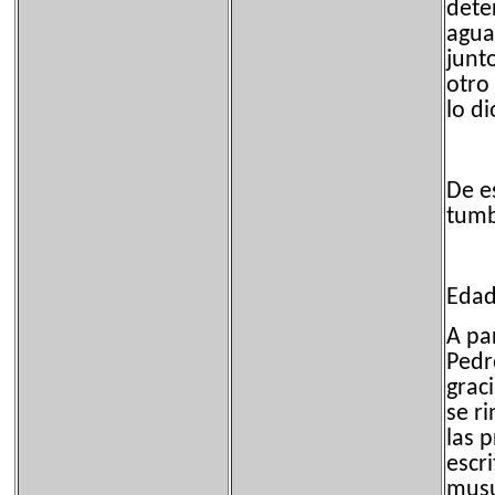
dete
agua
junt
otro
lo di
De e
tumb
Edad
A par
Pedr
grac
se r
las 
escr
musu