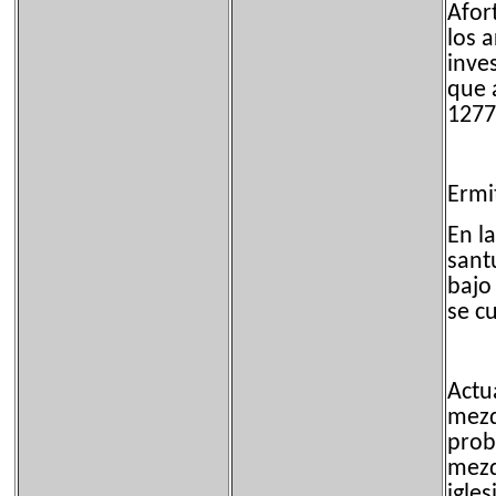
Afor
los 
inve
que 
1277
Ermi
En l
sant
bajo
se c
Actu
mezq
prob
mezq
igle