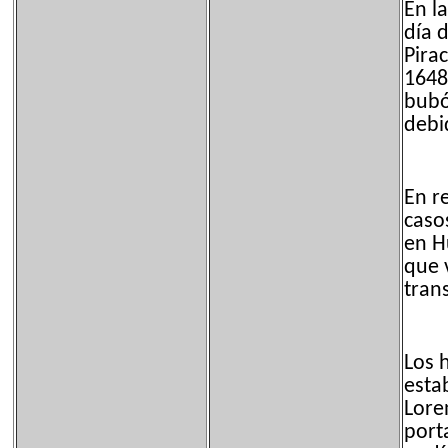
En l
día 
Pira
1648
bubó
debi
En r
caso
en H
que 
trans
Los 
esta
Lore
port