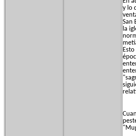
En a
y lo
vent
San 
la ig
norm
metí
Esto 
époc
ente
ente
"sag
sigu
rela
Cuan
pest
"Mug