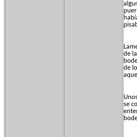
algu
puer
habí
pisa
Lame
de l
bode
de l
aque
Unos
se co
ente
bode