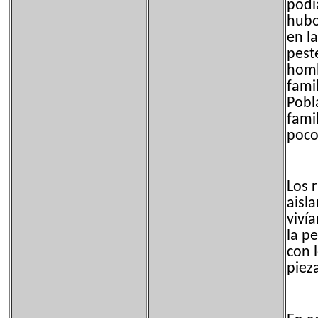
podí
hubo
en l
pest
homb
fami
Pobl
fami
poco
Los 
aisl
viví
la p
con l
piez