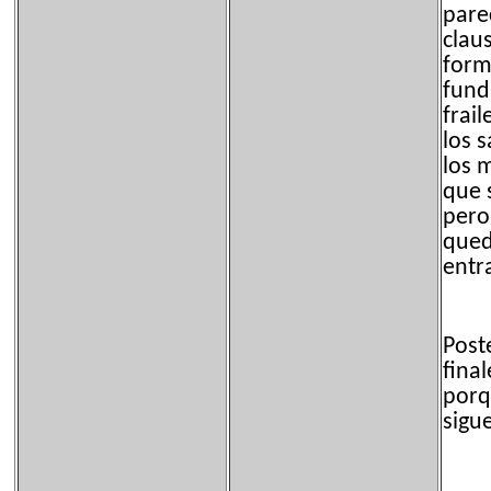
pare
clau
form
fund
frai
los 
los 
que 
pero
qued
entr
Post
fina
porq
sigue