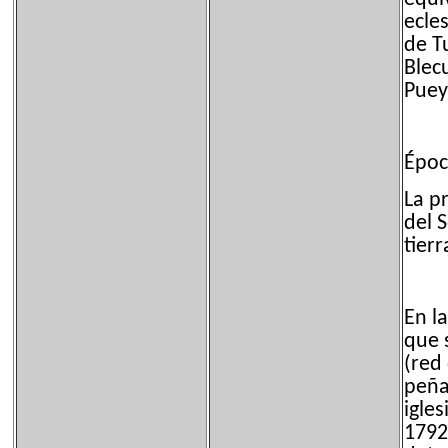
ecle
de T
Blec
Puey
Époc
La p
del 
tier
En l
que 
(red 
peña 
igle
1792