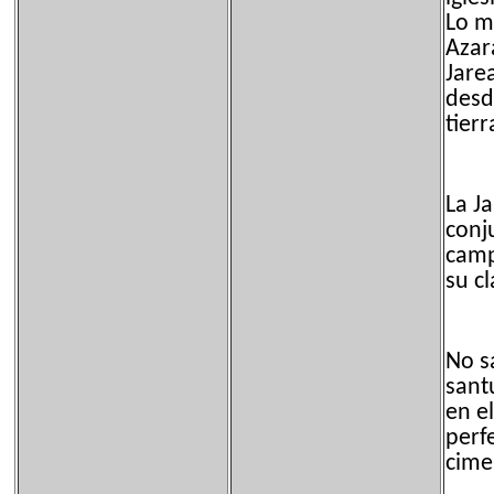
Lo m
Azara
Jarea
desd
tierr
La J
conj
camp
su cl
No s
santu
en e
perf
cime