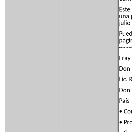
Este
una 
julio
Puede
pági
~~~~
Fray
Don 
Lic.
Don 
País
• C
• Pr