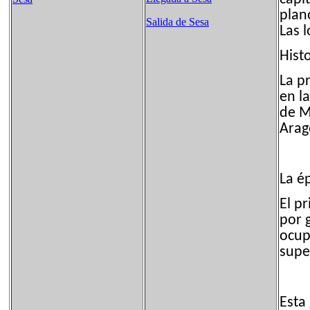
plano
Salida de Sesa
Las l
Histo
La p
en l
de M
Arag
La é
El p
por 
ocup
super
Esta