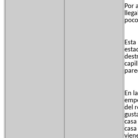
Por 
lleg
poco
Esta 
estad
dest
capi
pare
En l
empe
del 
gust
casa
casa
vien