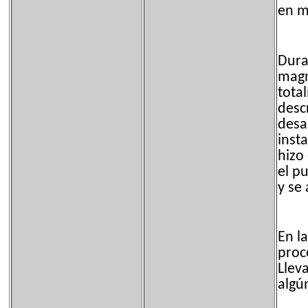
en m
Dura
magn
tota
desc
desa
inst
hizo
el p
y se
En l
proc
Llev
algú