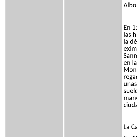
Albo
En 1
las 
la d
exim
Sanm
en l
Mont
rega
unas
sueld
mane
ciud
La C