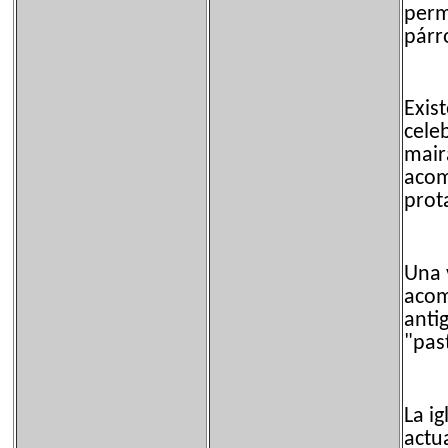
perm
párr
Exis
cele
mair
acom
prot
Una v
acom
anti
"pas
La ig
actu