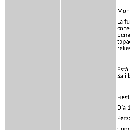
Monu
La f
cons
pena
tapa
relie
Está 
Salil
Fiest
Día 
Pers
Comm