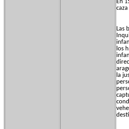
En 1
caza
Las b
Inqu
infa
los 
infa
dire
arag
la ju
pers
pers
capt
cond
vehe
dest