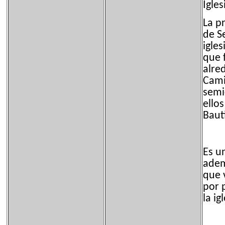
Igle
La p
de S
igles
que f
alre
Cami
semi
ello
Baut
Es u
adem
que 
por p
la ig