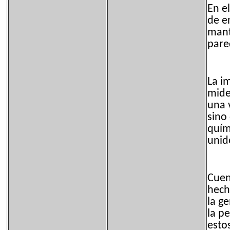
En e
de e
mant
pare
La im
mide
una v
sino
quím
unid
Cuen
hech
la ge
la p
esto