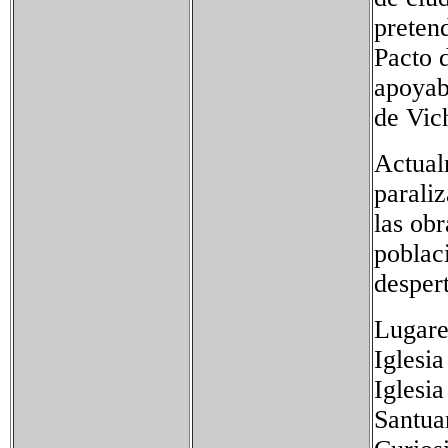
pretend
Pacto 
apoyab
de Vic
Actual
parali
las obr
poblac
desper
Lugares
Iglesi
Iglesia
Santua