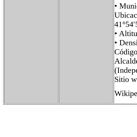
• Mun
Ubica
41°54′
• Al
• Den
Códig
Alcald
(Indep
Sitio
Wikipe