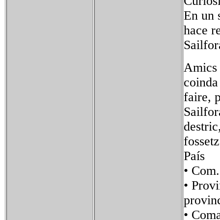
Curios
En un 
hace r
Sailfor
Amics 
coinda 
faire, 
Sailfor
destric
fossetz
País 
• Com
• Pro
provin
• Co