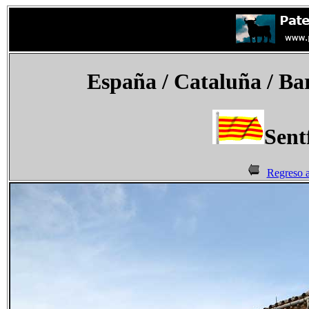
España
/ Cataluña / Bar
Sent
Regreso a