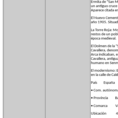
Ermita de "San Mi
un antiguo cruce 
Aparece citada e
El Nuevo Cemente
año 1905. Situado
La Torre Roja: M
restos de un pobl
época medieval.
El Dolmen de la "
Cavallera, denomi
Arca indicaban, 
Cavallera, antig
humano en Senm
El modernismo: El
en la calle de Ca
País España
• Com. autón
• Provincia Ba
• Comarca Vall
Ubicación 41°3