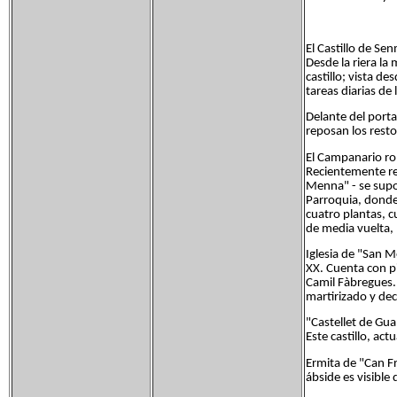
El Castillo de Se
Desde la riera la
castillo; vista d
tareas diarias de 
Delante del porta
reposan los rest
El Campanario ro
Recientemente res
Menna" - se supon
Parroquia, donde 
cuatro plantas, c
de media vuelta,
Iglesia de "San M
XX. Cuenta con pi
Camil Fàbregues.
martirizado y dec
"Castellet de Gua
Este castillo, ac
Ermita de "Can Fr
ábside es visible