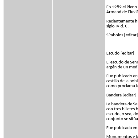
En 1989 el Pleno
Armand de Fluvià
Recientemente ha
siglo IV d. C.
Símbolos [editar]
Escudo [editar]
El escudo de Senm
argén de un medi
Fue publicado en 
castillo de la po
como proclama la
Bandera [editar]
La bandera de Se
con tres billetes
escudo, o sea, do
conjunto se sitúa
Fue publicada en
Monumentos y lug