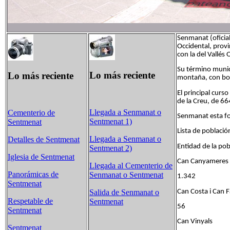
Senmanat (oficia
Occidental, provi
con la del Vallés 
Su término munici
Lo más reciente
Lo más reciente
montaña, con bosq
El principal curs
de la Creu, de 66
Llegada a Senmanat o
Cementerio de
Senmanat esta fo
Sentmenat 1)
Sentmenat
Lista de població
Llegada a Senmanat o
Detalles de Sentmenat
Entidad de la 
Sentmenat 2)
Iglesia de Sentmenat
Can Canyameres 
Llegada al Cementerio de
Panorámicas de
Senmanat o Sentmenat
1.342
Sentmenat
Can Costa i 
Salida de Senmanat o
Respetable de
Sentmenat
56
Sentmenat
Can Vinyals
Sentmenat