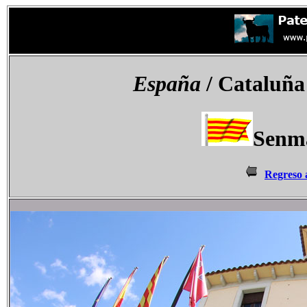
España
/ Cataluña
Senm
Regreso 