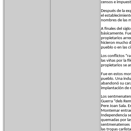
censos e impuest
Después de la exp
el establecimient
nombres de las m
A finales del sigl
básicamente. Fue 
propietarios arre
hicieron mucho d
pueblo o en las c
Los conflictos "r
las viñas por la f
propietarios se a
Fue en estos mome
pueblo. Una indus
abandonó su carác
implantación de n
Los sentmenatense
Guerra "dels Rem
Pere Joan Sala. E
Montemar entraron
Independencia se
quemadas por las 
sentmenatenses ar
las tropas carlista