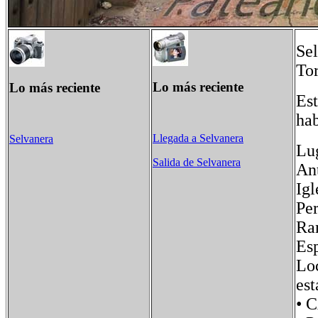
Sel
Tor
Lo más reciente
Lo más reciente
Est
hab
Llegada a Selvanera
Selvanera
Lug
Salida de Selvanera
Ant
Igl
Per
Ra
Es
Loc
est
• 