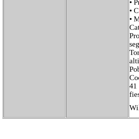
• P
• 
• 
Ca
Pro
seg
Tor
al
Po
Coo
41 
fi
Wi