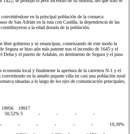
 1422, se produjo el peor incendio de su historia, del que sólo se
ó convirtiéndose en la principal población de la comarca
paso de San Adrián en la ruta con Castilla, la dependencia de las
 contribuyeron a la edad dorada de la población.
tan libre gobierno y se emancipan, comenzando de este modo la
de Segura se hizo aún más patente tras el incendio de 1645 y el
el Deba y el puerto de Arlabán, en detrimento de Segura y el paso
a economía local y finalmente la apertura de la carretera N-1 y el
 convirtiendo en la antaño pujante villa en casi una población rural
comarca situadas a lo largo de los ejes de comunicación principales,
5 19956 19917
 Bildu 49,75% 5 50,52% 5 - - - -
J-PNV) 43,72% 4 - - - - - - 19,39%