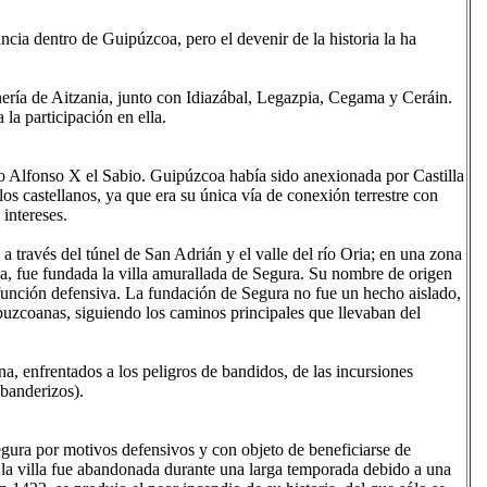
cia dentro de Guipúzcoa, pero el devenir de la historia la ha
ería de Aitzania, junto con Idiazábal, Legazpia, Cegama y Ceráin.
la participación en ella.
no Alfonso X el Sabio. Guipúzcoa había sido anexionada por Castilla
los castellanos, ya que era su única vía de conexión terrestre con
 intereses.
, a través del túnel de San Adrián y el valle del río Oria; en una zona
osa, fue fundada la villa amurallada de Segura. Su nombre de origen
 función defensiva. La fundación de Segura no fue un hecho aislado,
puzcoanas, siguiendo los caminos principales que llevaban del
na, enfrentados a los peligros de bandidos, de las incursiones
 banderizos).
gura por motivos defensivos y con objeto de beneficiarse de
, la villa fue abandonada durante una larga temporada debido a una