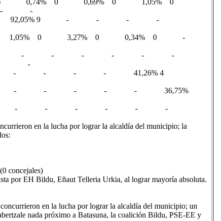
o Ezkerra (PSE-EE) 0,74% 0 0,69% 0 1,05% 0
- -
43,63% 4 92,05% 9 - - - -
57% 0 1,05% 0 3,27% 0 0,34% 0 -
o Alkartasuna (PNV/EA) - - - - - -
- -
 - - - - - - - - 41,26% 4
 - - - - - - - - 36,75%
 - - - - - - - - - -
currieron en la lucha por lograr la alcaldía del municipio; la
dos:
(0 concejales)
ista por EH Bildu, Eñaut Telleria Urkia, al lograr mayoría absoluta.
concurrieron en la lucha por lograr la alcaldía del municipio; un
abertzale nada próximo a Batasuna, la coalición Bildu, PSE-EE y