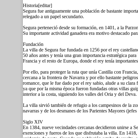
Historia[editar]
Segura fue antiguamente una población de bastante importan
relegado a un papel secundario.
Segura perteneció desde su formación, en 1401, a la Parzon
Su importante actividad ganadera era motivo destacado para 
Fundación
La villa de Segura fue fundada en 1256 por el rey castella
50 años antes y tenía una gran importancia estratégica para 
Francia y el resto de Europa, donde el rey tenía importantes
Por ello, para proteger la ruta que unía Castilla con Francia
cercana a la frontera de Navarra y por ello bastante peligr
romance, que le fue dado por el rey sabio, alude a su clara
ya que por la misma época fueron fundadas otras villas gui
interior a la costa, siguiendo los valles del Oria y del Deva.
La villa sirvió también de refugio a los campesinos de la zo
navarras y de los desmanes de los Parientes Mayores (jefes
Siglo XIV
En 1384, nueve vecindades cercanas decidieron unirse a Se
exenciones y fueros de los que disfrutaba la villa. En 1418