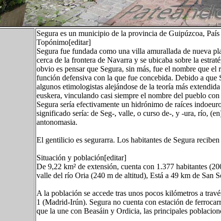
Segura es un municipio de la provincia de Guipúzcoa, País
Topónimo[editar]
Segura fue fundada como una villa amurallada de nueva pla
cerca de la frontera de Navarra y se ubicaba sobre la estra
obvio es pensar que Segura, sin más, fue el nombre que el re
función defensiva con la que fue concebida. Debido a que
algunos etimologistas alejándose de la teoría más extendida
euskera, vinculando casi siempre el nombre del pueblo con
Segura sería efectivamente un hidrónimo de raíces indoeuro
significado sería: de Seg-, valle, o curso de-, y -ura, río, (en
antonomasia.
El gentilicio es segurarra. Los habitantes de Segura recibe
Situación y población[editar]
De 9,22 km² de extensión, cuenta con 1.377 habitantes (2008
valle del río Oria (240 m de altitud), Está a 49 km de San 
A la población se accede tras unos pocos kilómetros a travé
1 (Madrid-Irún). Segura no cuenta con estación de ferrocar
que la une con Beasáin y Ordicia, las principales poblacio