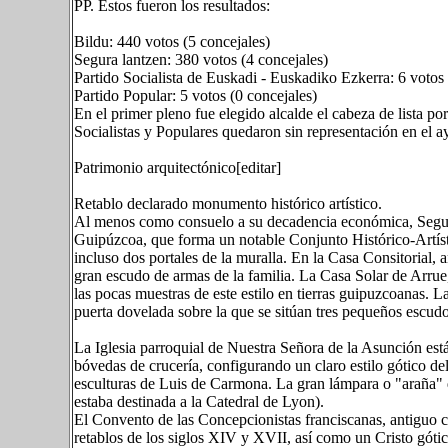
PP. Estos fueron los resultados:
Bildu: 440 votos (5 concejales)
Segura lantzen: 380 votos (4 concejales)
Partido Socialista de Euskadi - Euskadiko Ezkerra: 6 votos 
Partido Popular: 5 votos (0 concejales)
En el primer pleno fue elegido alcalde el cabeza de lista po
Socialistas y Populares quedaron sin representación en el 
Patrimonio arquitectónico[editar]
Retablo declarado monumento histórico artístico.
Al menos como consuelo a su decadencia económica, Segur
Guipúzcoa, que forma un notable Conjunto Histórico-Artísti
incluso dos portales de la muralla. En la Casa Consitorial, 
gran escudo de armas de la familia. La Casa Solar de Arrue,
las pocas muestras de este estilo en tierras guipuzcoanas.
puerta dovelada sobre la que se sitúan tres pequeños escudo
La Iglesia parroquial de Nuestra Señora de la Asunción est
bóvedas de crucería, configurando un claro estilo gótico de
esculturas de Luis de Carmona. La gran lámpara o "araña" qu
estaba destinada a la Catedral de Lyon).
El Convento de las Concepcionistas franciscanas, antiguo 
retablos de los siglos XIV y XVII, así como un Cristo góti