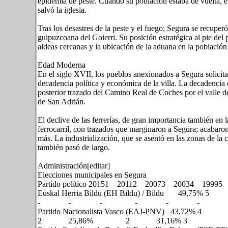
epidemia de peste. Cuando su población estaba de vuelta, en
salvó la iglesia.
Tras los desastres de la peste y el fuego; Segura se recuper
guipuzcoana del Goierri. Su posición estratégica al pie del 
aldeas cercanas y la ubicación de la aduana en la población
Edad Moderna
En el siglo XVII, los pueblos anexionados a Segura solici
decadencia política y económica de la villa. La decadencia 
posterior trazado del Camino Real de Coches por el valle d
de San Adrián.
El declive de las ferrerías, de gran importancia también en l
ferrocarril, con trazados que marginaron a Segura; acabaron
más. La industrialización, que se asentó en las zonas de la 
también pasó de largo.
Administración[editar]
Elecciones municipales en Segura
Partido político 20151 20112 20073 20034 1999
Euskal Herria Bildu (EH Bildu) /
- - - - - -
Partido Nacionalista Vasco (EA
2 25,86% 2 31,16% 3