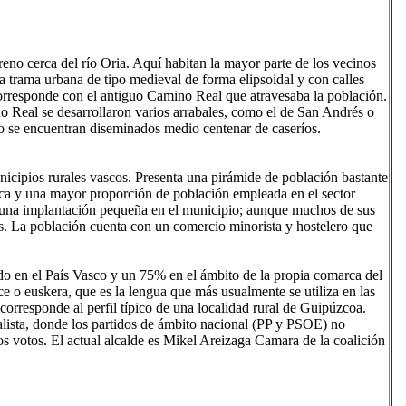
eno cerca del río Oria. Aquí habitan la mayor parte de los vecinos
a trama urbana de tipo medieval de forma elipsoidal y con calles
corresponde con el antiguo Camino Real que atravesaba la población.
no Real se desarrollaron varios arrabales, como el de San Andrés o
o se encuentran diseminados medio centenar de caseríos.
icipios rurales vascos. Presenta una pirámide de población bastante
rca y una mayor proporción de población empleada en el sector
ne una implantación pequeña en el municipio; aunque muchos de sus
nas. La población cuenta con un comercio minorista y hostelero que
do en el País Vasco y un 75% en el ámbito de la propia comarca del
 o euskera, que es la lengua que más usualmente se utiliza en las
corresponde al perfil típico de una localidad rural de Guipúzcoa.
alista, donde los partidos de ámbito nacional (PP y PSOE) no
os votos. El actual alcalde es Mikel Areizaga Camara de la coalición