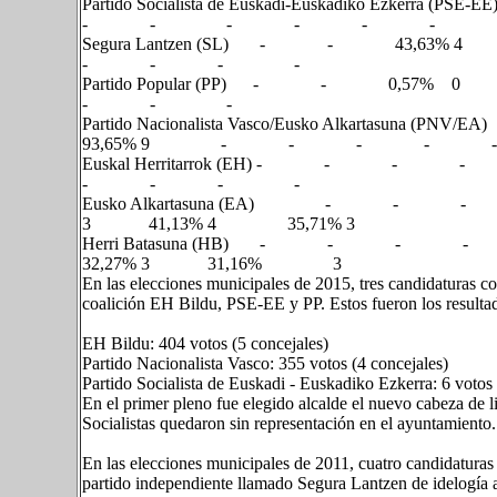
Partido Socialista de Euskadi-Euskadik
- - - - - - 
Segura Lantzen (SL) - - 
- - - -
Partido Popular (PP) - - 0,
- - -
Partido Nacionalista Vasco/Eusk
93,65% 9 - - - - 
Euskal Herritarrok (EH)
- - - -
Eusko Alkartasuna (EA)
3 41,13% 4 35,71% 3
Herri Batasuna (HB)
32,27% 3 31,16% 3
En las elecciones municipales de 2015, tres candidaturas con
coalición EH Bildu, PSE-EE y PP. Estos fueron los resulta
EH Bildu: 404 votos (5 concejales)
Partido Nacionalista Vasco: 355 votos (4 concejales)
Partido Socialista de Euskadi - Euskadiko Ezkerra: 6 votos 
En el primer pleno fue elegido alcalde el nuevo cabeza de l
Socialistas quedaron sin representación en el ayuntamiento.
En las elecciones municipales de 2011, cuatro candidaturas 
partido independiente llamado Segura Lantzen de idelogía 