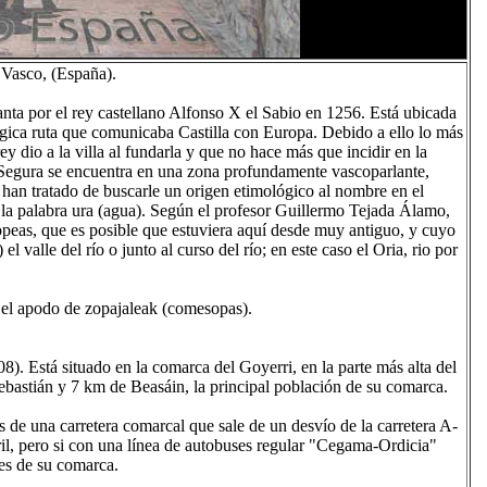
 Vasco, (España).
nta por el rey castellano Alfonso X el Sabio en 1256. Está ubicada
tégica ruta que comunicaba Castilla con Europa. Debido a ello lo más
y dio a la villa al fundarla y que no hace más que incidir en la
 Segura se encuentra en una zona profundamente vascoparlante,
 han tratado de buscarle un origen etimológico al nombre en el
 la palabra ura (agua). Según el profesor Guillermo Tejada Álamo,
peas, que es posible que estuviera aquí desde muy antiguo, y cuyo
) el valle del río o junto al curso del río; en este caso el Oria, rio por
n el apodo de zopajaleak (comesopas).
). Está situado en la comarca del Goyerri, en la parte más alta del
Sebastián y 7 km de Beasáin, la principal población de su comarca.
s de una carretera comarcal que sale de un desvío de la carretera A-
ril, pero si con una línea de autobuses regular "Cegama-Ordicia"
nes de su comarca.