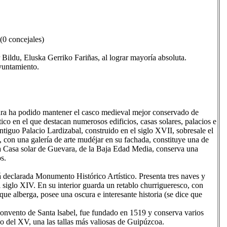
(0 concejales)
r Bildu, Eluska Gerriko Fariñas, al lograr mayoría absoluta.
ayuntamiento.
a ha podido mantener el casco medieval mejor conservado de
co en el que destacan numerosos edificios, casas solares, palacios e
antiguo Palacio Lardizabal, construido en el siglo XVII, sobresale el
 con una galería de arte mudéjar en su fachada, constituye una de
 La Casa solar de Guevara, de la Baja Edad Media, conserva una
s.
á declarada Monumento Histórico Artístico. Presenta tres naves y
l siglo XIV. En su interior guarda un retablo churrigueresco, con
e alberga, posee una oscura e interesante historia (se dice que
convento de Santa lsabel, fue fundado en 1519 y conserva varios
co del XV, una las tallas más valiosas de Guipúzcoa.