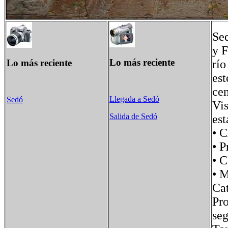
Sed
y F
Lo más reciente
Lo más reciente
río
est
cen
Llegada a Sedó
Sedó
Vis
Salida de Sedó
est
• 
• P
• 
• 
Ca
Pro
seg