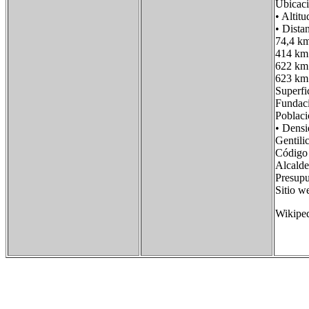
Ubicac
• Alt
• Dist
74,4 km
414 km
622 km
623 km 
Super
Fundac
Poblac
• Dens
Gentili
Código
Alcald
Presup
Sitio 
Wikipe