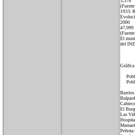
3,378
(Fuente
1933: R
Evoluci
2000
47,999
(Fuente
El muni
del INE
Gráfica
Poblaci
Poblac
Barrios 
Balpard
Cabiece
El Bur
Las Viñ
Hospita
Mamarig
Peñota: