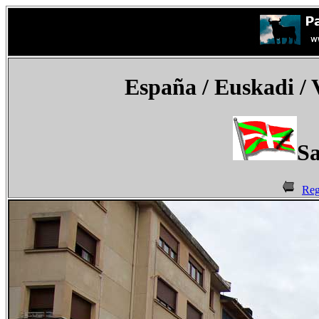
España
/ Euskadi / 
Sa
Reg