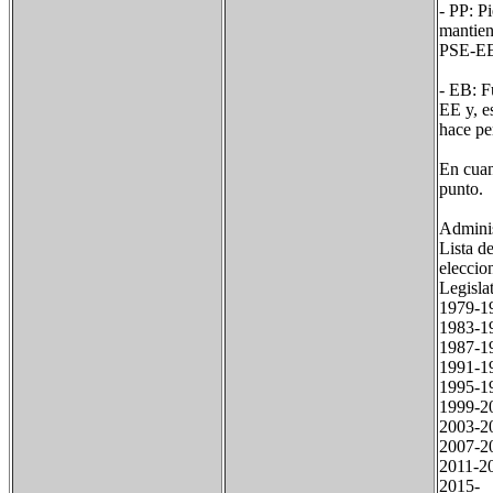
- PP: P
mantien
PSE-EE
- EB: F
EE y, e
hace pe
En cuan
punto.
Adminis
Lista de
eleccio
Legisl
1979-
1983-
1987-
1991-
1995-
1999-2
2003-2
2007-
2011-
2015-