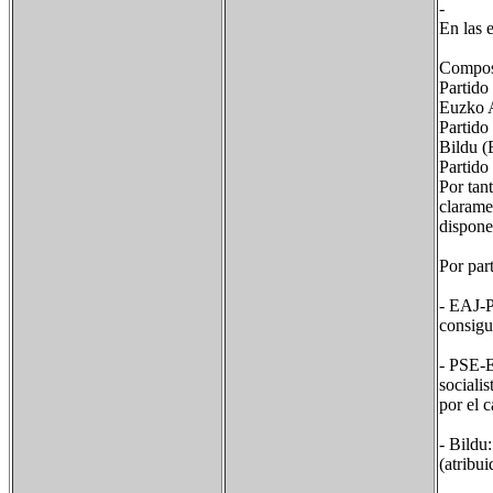
- 
En las 
Composi
Partido
Euzko A
Partid
Bildu (
Partido
Por tan
clarame
dispone
Por par
- EAJ-P
consigu
- PSE-E
socialis
por el 
- Bildu
(atribu