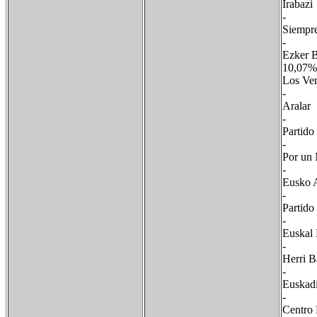
Ir
-
Sie
-
Ezk
10,
Los 
-
Ar
-
Par
-
Por
-
Eus
- 
Part
- 
Eus
- 
He
- 
Eus
-
Cen