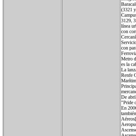
Baracal
(3321 y
Campus 
3129, 3
línea u
con cor
Cercaní
Servici
con para
Ferrovia
Metro d
es la ca
La lanz
Renfe C
Marítim
Princip
mercanc
De abri
"Pride 
En 2006
también
Aéreos[
Aeropue
Ascenso
Ascenso