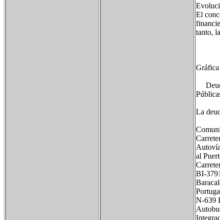
Evoluci
El conc
financie
tanto, 
Gráfica
Deuda v
Pública
La deud
Comunic
Carreter
Autovía
al Puer
Carreter
BI-3791
Baracal
Portuga
N-639 B
Autobus
Integra