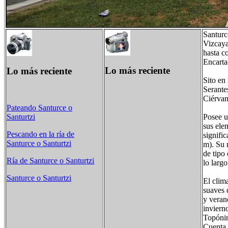
Santurc
Vizcaya
hasta c
Encarta
Lo más reciente
Lo más reciente
Sito en
Serante
Ciérvan
Pateando Santurce o
Posee u
Santurtzi
sus ele
Pescando en la ría de
signifi
Santurce o Santurtzi
m). Su r
de tipo 
Ría de Santurce o Santurtzi
lo larg
Santurce o Santurtzi
El clim
suaves 
y veran
inviern
Topónim
Cuenta 