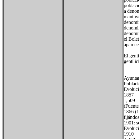
poblaci
a denom
mantuvo
denomin
denomin
denomin
el Bole
aparece
El genti
gentili
Ayuntam
Poblaci
Evoluci
1857
1,509
(Fuente
1866 (1
fijándos
1901: s
Evoluci
1910