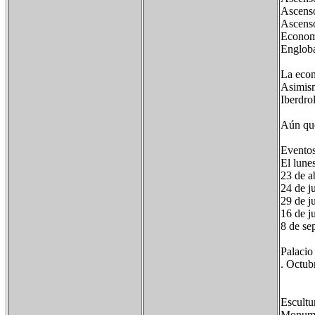
Ascens
Ascenso
Economí
Engloba
La econ
Asimism
Iberdrol
Aún que
Eventos
El lune
23 de a
24 de j
29 de j
16 de j
8 de se
Palacio
. Octub
Escultu
Monume