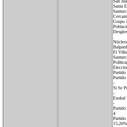
San Jua
Santa E
Santurc
Cercama
Grupo J
Poblaci
Desglos
Núcl
Bal
El V
Sant
Política
Eleccio
Partid
Parti
- 
Si S
-
Euska
-
Parti
4 3
Part
15,