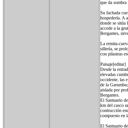
que da sombra a
Su fachada cuen
hospedería. A a
donde se sitúa 
accede a la gru
Bergantes, sirv
La ermita-cuev
sillería, se pr
con pilastras es
Paisaje[editar]
Desde la entrad
elevadas cumbre
occidente, las 
de la Garumba; 
aislada por prof
Bergantes.
El Santuario de
km del casco ur
contrucción enc
compuesto en la
El Santuario de