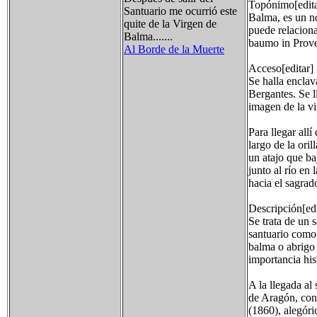
Topónimo[edita
Santuario me ocurrió este
Balma, es un no
quite de la Virgen de
puede relacion
Balma.......
baumo in Prove
Al Borde de la Muerte
Acceso[editar]
Se halla enclav
Bergantes. Se l
imagen de la vi
Para llegar allí
largo de la oril
un atajo que ba
junto al río en
hacia el sagrad
Descripción[edi
Se trata de un 
santuario como 
balma o abrigo 
importancia his
A la llegada al
de Aragón, con 
(1860), alegóri