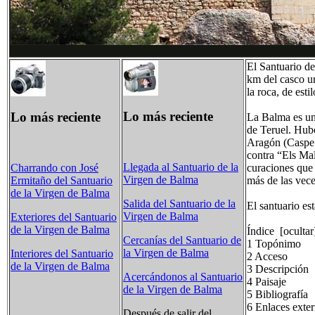
El Santuario de
km del casco ur
la roca, de est
Lo más reciente
Lo más reciente
La Balma es un 
de Teruel. Hubo
Aragón (Caspe y
contra “Els Mal
Llegada al Santuario de la
curaciones que 
Charrando con José
Virgen de Balma
más de las vece
Ermitaño del Santuario
de la Virgen de Balma
Salida del Santuario de la
El santuario es
Virgen de Balma
Exteriores del Santuario
de la Virgen de Balma
Índice [ocultar
Cercanías del Santuario de
1 Topónimo
la Virgen de Balma
Interiores del Santuario
2 Acceso
de la Virgen de Balma
3 Descripción
Acercándonos al Santuario
4 Paisaje
de la Virgen de Balma
5 Bibliografía
6 Enlaces exte
Después de salir del