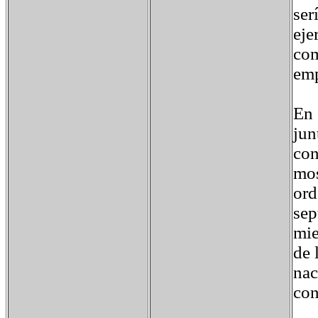
ser
eje
com
emp
En 
jun
con
mos
ord
sep
mie
de 
nac
con