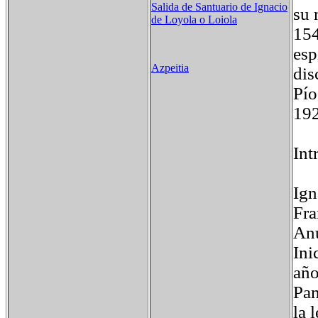
Salida de Santuario de Ignacio
su 
de Loyola o Loiola
154
esp
Azpeitia
dis
Pío
19
Int
Ign
Fra
Anu
Ini
año
Pam
la 