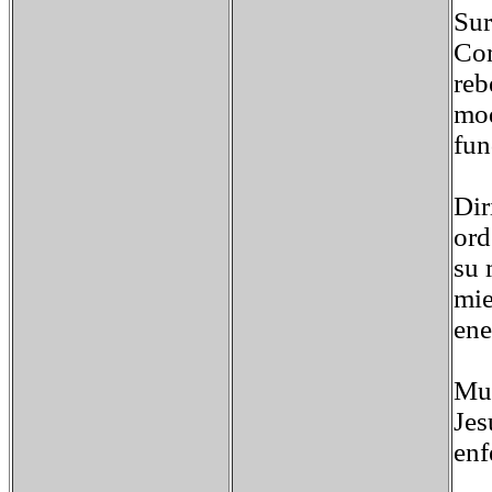
Sur
Com
reb
mod
fun
Dir
ord
su 
mie
ene
Mue
Jes
enf