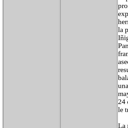
pro
exp
her
la 
Iñi
Pam
fra
ase
res
bal
una
may
24 
le 
La 