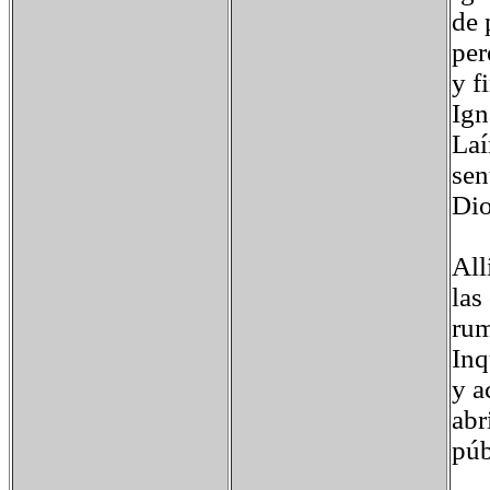
de 
per
y f
Ign
Laí
sen
Dio
All
las
rum
Inq
y a
abr
púb