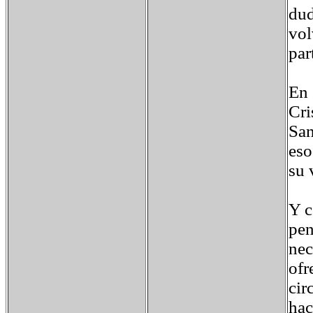
dud
vol
par
En 
Cri
San
eso
su 
Y c
pen
nec
ofr
cir
hac