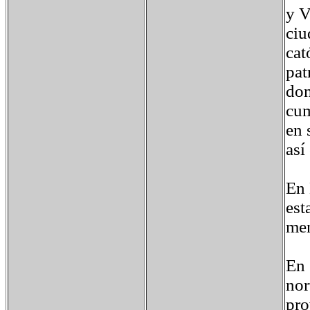
y V
ciu
cat
pat
don
cum
en 
así
En 
est
me
En 
nor
pro