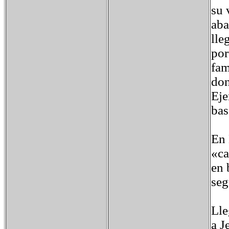
su 
aba
lle
por
fam
don
Eje
bas
En 
«ca
en 
seg
Lle
a J