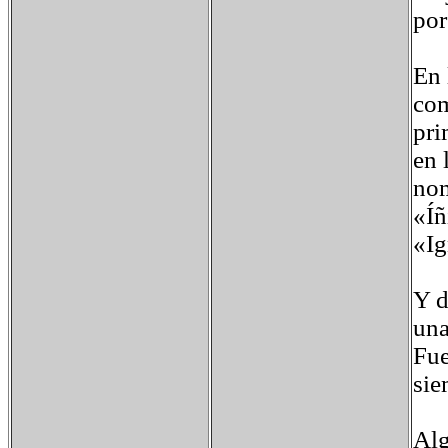
por
En 
com
pri
en 
nom
«Íñ
«Ig
Y d
una
Fue
sie
Alg