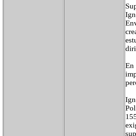
Sup
Ign
Env
cre
est
dir
En 
imp
per
Ign
Pol
155
exi
sup