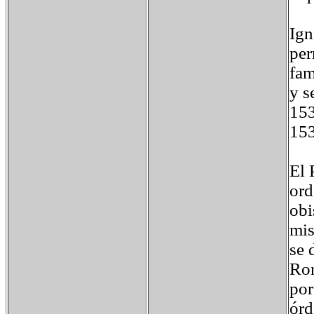
Ign
per
fam
y s
153
153
El 
ord
obi
mis
se 
Rom
por
órd