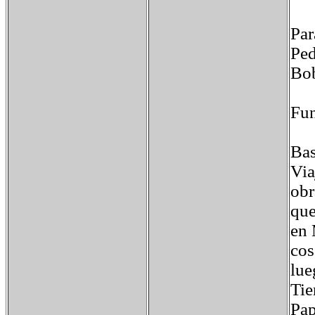
Par
Ped
Bob
Fun
Bas
Via
obr
que
en 
cos
lue
Tie
Pap