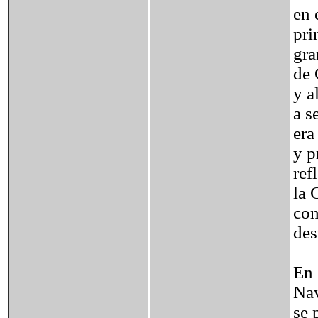
en 
pri
gra
de 
y a
a s
era
y p
ref
la 
com
des
En 
Nav
se 