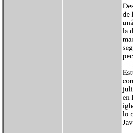
Des
de 
uná
la 
mad
seg
pec
Est
com
jul
en 
igl
lo 
Jav