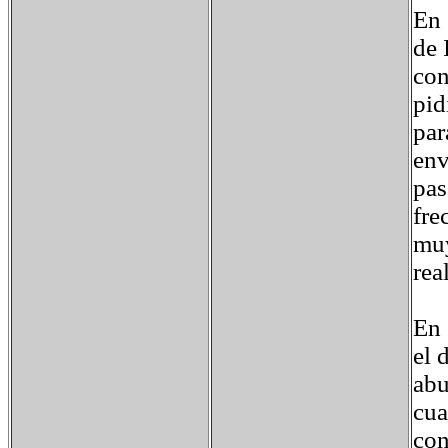
En 
de 
con
pid
par
env
pas
fre
muy
rea
En 
el 
abu
cua
con