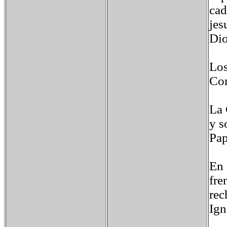
cad
jes
Dio
Los
Con
La 
y s
Pap
En 
fre
rec
Ign