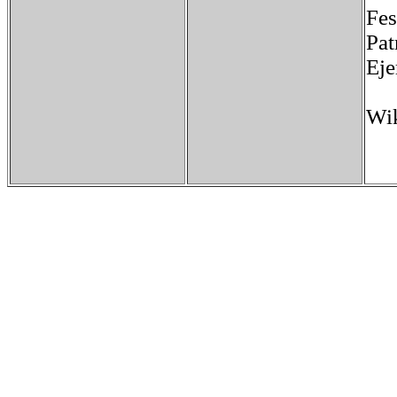
Fe
Pa
Eje
Wik