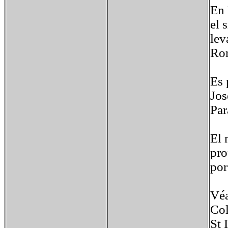
En 
el 
lev
Rom
Es 
Jos
Par
El 
pro
por
Véa
Col
St 