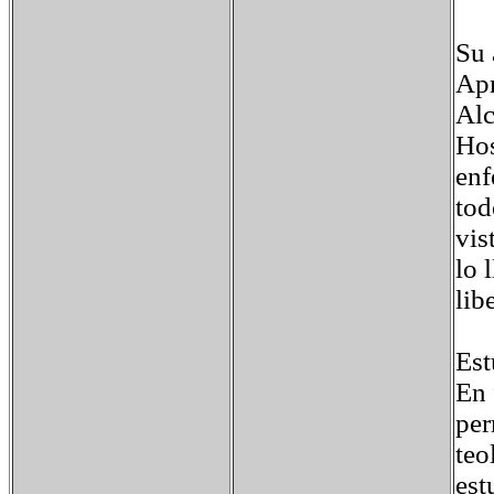
Su 
Apr
Alc
Hos
enf
tod
vis
lo 
lib
Est
En 
per
teo
est