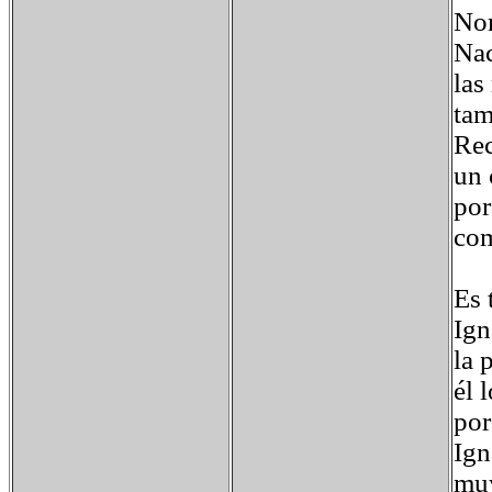
Nom
Nac
las
tam
Rec
un 
por
com
Es 
Ign
la 
él 
por
Ign
muy