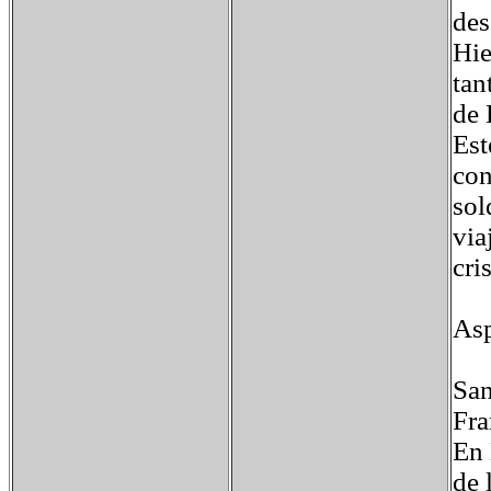
des
Hie
tan
de 
Est
con
sol
via
cri
Asp
San
Fra
En 
de 