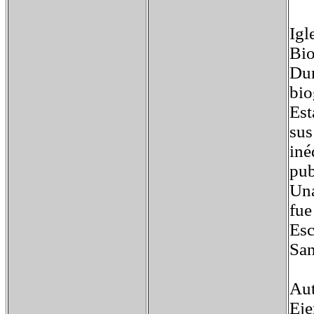
Igl
Bio
Dur
bio
Est
sus
iné
pub
Una
fue
Esc
San
Aut
Eje