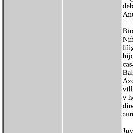
deb
Ant
Bio
Niñ
Iñi
hij
cas
Bal
Azc
vil
y h
dir
aun
Juv