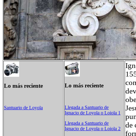
Ign
155
com
Lo más reciente
Lo más reciente
dev
obe
Jes
Llegada a Santuario de
Santuario de Loyola
Ignacio de Loyola o Loiola 1
pun
Llegada a Santuario de
de 
Ignacio de Loyola o Loiola 2
for