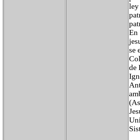
ley
pat
pat
En 
jes
se 
Col
de 
Ign
Ant
amb
(As
Jes
Uni
Sis