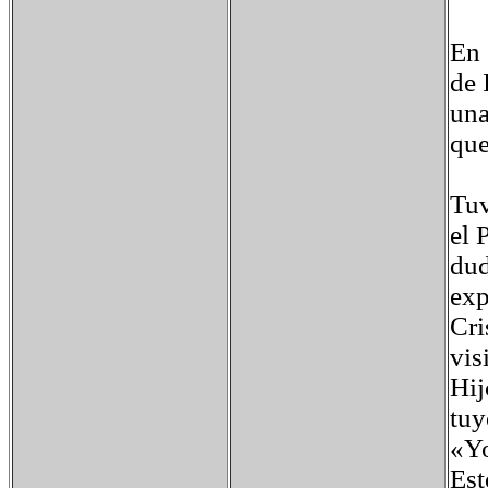
En 
de 
una
que
Tuv
el 
dud
exp
Cri
vis
Hij
tuy
«Yo
Est