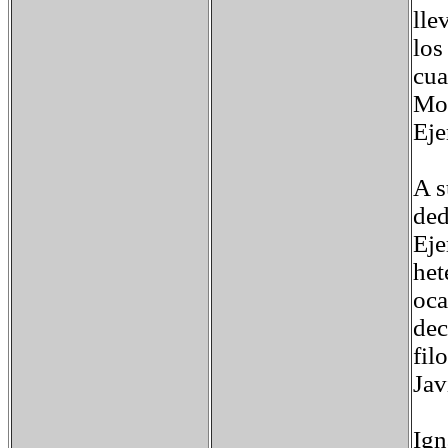
lle
los
cua
Mon
Eje
A s
ded
Eje
het
oca
dec
fil
Jav
Ign