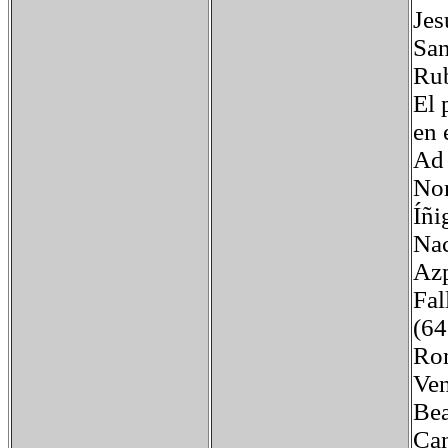
Jes
San
Rub
El 
en 
Ad 
No
Íñi
Na
Azp
Fal
(64
Rom
Ven
Bea
Ca