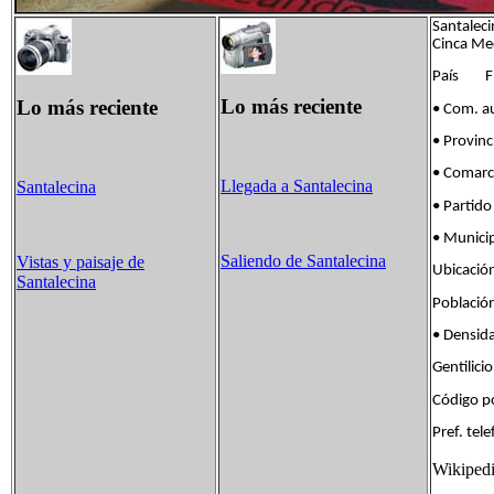
Santaleci
Cinca Med
País Fla
Lo más reciente
Lo más reciente
• Com. 
• Provin
• Comar
Llegada a Santalecina
Santalecina
• Parti
• Munici
Saliendo de Santalecina
Vistas y paisaje de
Ubicaci
Santalecina
Poblaci
• Densi
Gentili
Código 
Pref. t
Wikiped