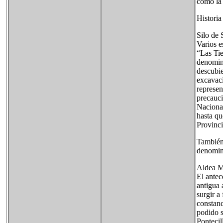
como la 
Historia
Silo de 
Varios e
“Las Tie
denomina
descubie
excavaci
represen
precauc
Nacional
hasta qu
Provinci
También 
denomin
Aldea M
El antec
antigua 
surgir a
constanc
podido s
Pontecil