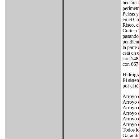
hectárea
perímetr
Peleas y
en el Co
Risco, c
Corte a 
pasando 
pendient
la parte
está en 
con 548 
con 667 
Hidrogr
El siste
por el t
Arroyo d
Arroyo 
Arroyo 
Arroyo 
Arroyo 
Arroyo 
Todos lo
Garandin