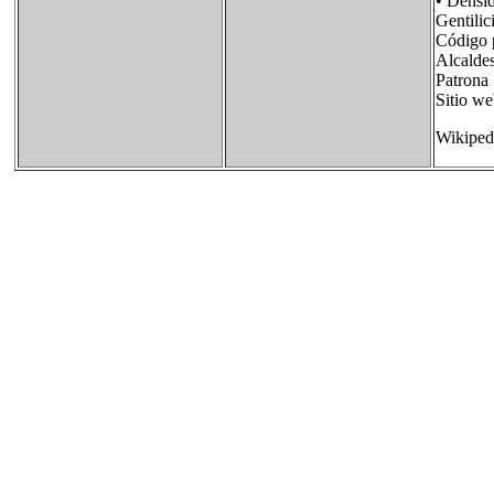
• Dens
Gentil
Código
Alcald
Patro
Sitio 
Wikiped