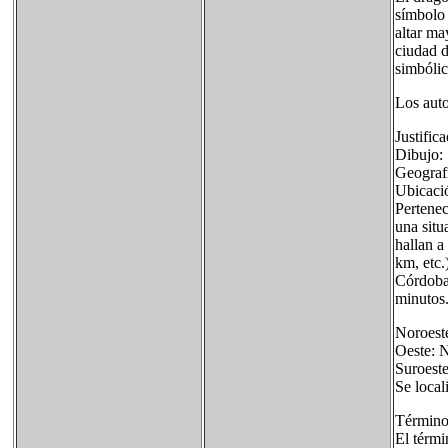
símbolo 
altar ma
ciudad d
simbólic
Los auto
Justific
Dibujo:
Geografí
Ubicaci
Pertenec
una situ
hallan a
km, etc
Córdoba
minutos
Noroest
Oeste: N
Suroest
Se local
Término
El térmi