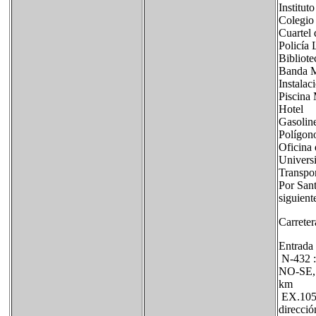
Institut
Colegio
Cuartel 
Policía 
Bibliote
Banda M
Instalac
Piscina
Hotel
Gasolin
Polígono
Oficina
Univers
Transpo
Por Sant
siguient
Carreter
Entrada
N-432 : 
NO-SE, e
km
EX.105 :
direcció