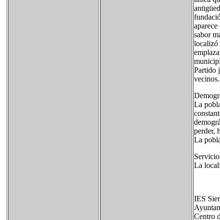
antigüed
fundació
aparece 
sabor ma
localizó
emplazam
municipi
Partido 
vecinos.
Demogra
La pobla
constant
demográf
perder, 
La pobla
Servicio
La local
IES Sier
Ayuntam
Centro 