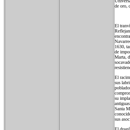
Universa
de oro, 
El tranv
Reflejan
encontra
Navarred
1630, ta
de impor
Marta, d
socavado
resistie
El racim
sus labr
poblador
compromi
su impla
antiguas
Santa Ma
conocido
sus asoc
El dragó