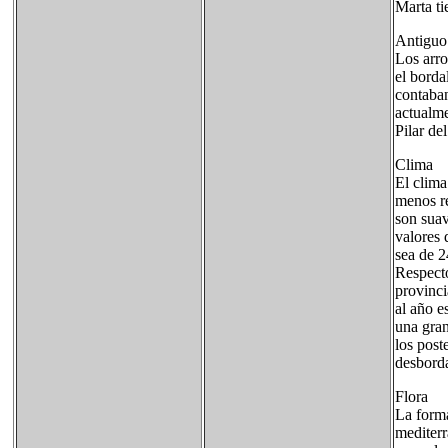
Marta ti
Antiguo
Los arro
el borda
contaban
actualme
Pilar de
Clima
El clima
menos re
son suav
valores 
sea de 2
Respecto
provinci
al año e
una gran
los post
desbord
Flora
La forma
mediterr