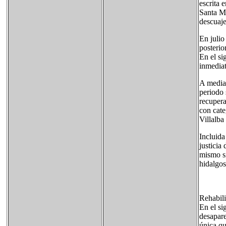
escrita 
Santa Ma
descuaje
En julio
posterio
En el si
inmedia
A mediad
periodo 
recupera
con cate
Villalba
Incluida
justicia
mismo si
hidalgos
Rehabil
En el si
desapare
única qu