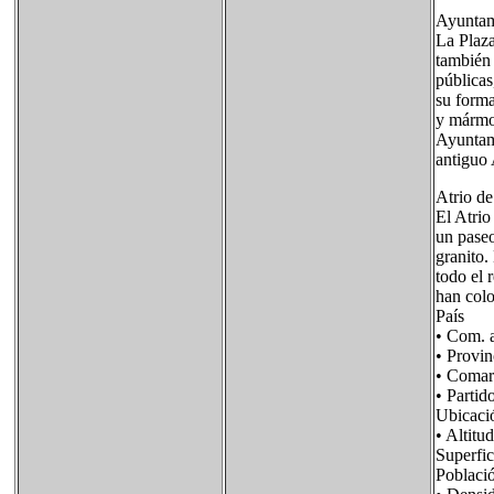
Ayuntami
La Plaza
también 
públicas
su forma
y mármol
Ayuntami
antiguo 
Atrio de
El Atri
un paseo
granito.
todo el 
han colo
País Fl
• Com. 
• Provi
• Coma
• Part
Ubicac
• Alt
Superf
Poblac