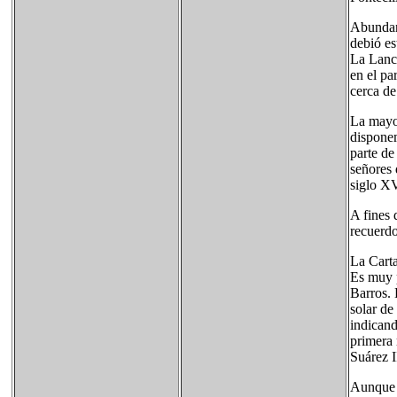
Abundant
debió es
La Lanch
en el pa
cerca de
La mayor
disponem
parte de
señores 
siglo XV
A fines 
recuerdo
La Cart
Es muy p
Barros. 
solar de
indicand
primera 
Suárez I
Aunque s