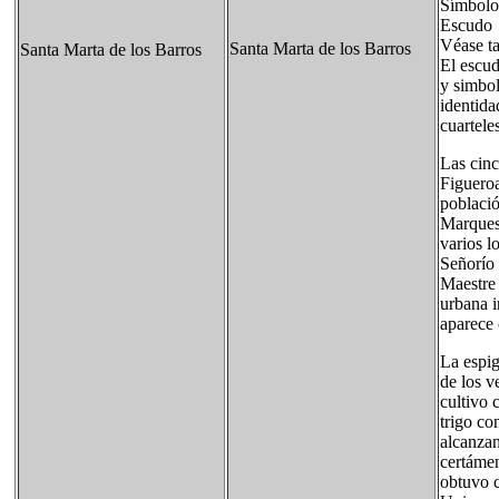
Símbolo
Escudo
Véase t
Santa Marta de los Barros
Santa Marta de los Barros
El escud
y simbol
identida
cuartele
Las cinc
Figueroa
població
Marquese
varios l
Señorío 
Maestre 
urbana i
aparece 
La espig
de los v
cultivo 
trigo co
alcanzan
certámen
obtuvo c