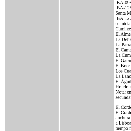
BA-098 :
BA-126 :
Santa M
BA-127 :
se inici
Camino
El Alme
La Dehe
La Parr
El Camp
La Cumb
El Gara
El Boo:
Los Cua
La Lanc
El Águi
Hondona
Nota: en
secundar
El Cord
El Corde
anchura 
a Lisboa
tiempo f