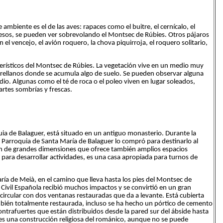
ambiente es el de las aves: rapaces como el buitre, el cernícalo, el
uesos, se pueden ver sobrevolando el Montsec de Rúbies. Otros pájaros
l vencejo, el avión roquero, la chova piquirroja, el roquero solitario,
erísticos del Montsec de Rúbies. La vegetación vive en un medio muy
s rellanos donde se acumula algo de suelo. Se pueden observar alguna
dio. Algunas como el té de roca o el poleo viven en lugar soleados,
artes sombrías y frescas.
uia de Balaguer, está situado en un antiguo monasterio. Durante la
la Parroquia de Santa María de Balaguer lo compró para destinarlo al
ión de grandes dimensiones que ofrece también amplios espacios
o para desarrollar actividades, es una casa apropiada para turnos de
ía de Meià, en el camino que lleva hasta los pies del Montsec de
 Civil Española recibió muchos impactos y se convirtió en un gran
icircular con dos ventanas restauradas que da a levante. Está cubierta
mbién totalmente restaurada, incluso se ha hecho un pórtico de cemento
ontrafuertes que están distribuidos desde la pared sur del ábside hasta
 es una construcción religiosa del románico, aunque no se puede