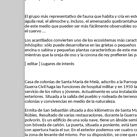
El grupo más representativo de fauna que habita y cría en este 
águila real, el alimoche y, incluso, el amenazado quebrantah
de este medio que pueden ser más fácilmente observables son e
el cuervo ...
Los acantilados convierten uno de los ecosistemas más caract
inhóspito: sólo puede desarrollarse en las grietas o pequeño
encina o sabina y pequeñas plantas características de este me
mientras que la oreja de oso y la corona de rey prefieren las p
[ editar ] Lugares de interés
Casa de colonias de Santa María de Meià, adscrito a la Parroq
Guerra Civil haga las funciones de hospital militar y en 1950 
servicio de los niños y jóvenes. Actualmente es una instalac
exteriores. Situada a la salida del pueblo y rodeada de terren
colonias y convivencias en medio de la naturaleza.
Ermita de San Sebastián situada a dos kilómetros de Santa Mar
Rúbies. Resultado de varias restauraciones, durante la Guerra
polvorín. Es un edificio de una sola nave, tiene un ábside sem
con bóveda de cañón. La puerta, situada a poniente, está ta
con apertura hacia el sur. En el exterior podemos ver cuatro c
la zona de levante del mismo. Por su disposición, se cree que