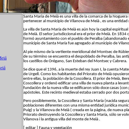
Santa Maria de Meià es una villa de la comarca de la Noguera s
pertenecer al municipio de Vilanova de Meià , es una entidad 
La villa de Santa María de Meià es aún hoy la capital espirit
de Meià. El señor jurisdiccional era el prior de Meià. En 1834
formó ayuntamiento con el pueblo de Peralba (abandonado en
municipio de Santa María fue agregado al municipio de Vilano
Al pie mismo de la vertiente meridional del Montsec de Rúbies,
de su término se encuentra el despoblado de Peralba, las anti
Meiá
los castillos de Orégano, San Esteban del Montsec y Cabrera.
eiá
Se dice que el 1396, a la muerte del rey Juan I, la cuenta Mat
de Urgell. Como los habitantes del Priorato de Meià opusiero
entre ellas, la población de la Coscollera. El prior de Meià, 
Coscollera y ordenó edificar una villa de nueva planta a leva
fundación de la nueva villa se edificaron sólo doce casas (co
apóstoles. Este recinto medieval estaba cerrado por dos porta
Pero posiblemente, la Coscollera y Santa María (nacida segur
poblaciones diferentes con una misma entidad jurídica munic
Puig) y la Vilanova de Meià ( creada en la página, de nueva pl
Priorato destruyendo la Coscollera y Santa María, sólo se vol
Vilanova i la antigua villa del monte de Meià .
[ editar ] Fauna y vegetación