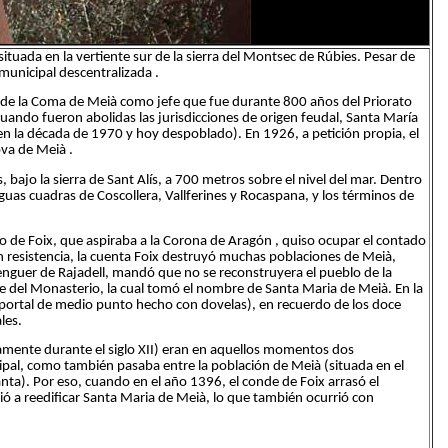
ituada en la vertiente sur de la sierra del Montsec de Rúbies. Pesar de
municipal descentralizada .
ual de la Coma de Meià como jefe que fue durante 800 años del Priorato
 cuando fueron abolidas las jurisdicciones de origen feudal, Santa María
 la década de 1970 y hoy despoblado). En 1926, a petición propia, el
va de Meià .
 bajo la sierra de Sant Alís, a 700 metros sobre el nivel del mar. Dentro
guas cuadras de Coscollera, Vallferines y Rocaspana, y los términos de
eo de Foix, que aspiraba a la Corona de Aragón , quiso ocupar el contado
n resistencia, la cuenta Foix destruyó muchas poblaciones de Meià,
Berenguer de Rajadell, mandó que no se reconstruyera el pueblo de la
nte del Monasterio, la cual tomó el nombre de Santa Maria de Meià. En la
n portal de medio punto hecho con dovelas), en recuerdo de los doce
les.
amente durante el siglo XII) eran en aquellos momentos dos
ipal, como también pasaba entre la población de Meià (situada en el
anta). Por eso, cuando en el año 1396, el conde de Foix arrasó el
vió a reedificar Santa Maria de Meià, lo que también ocurrió con