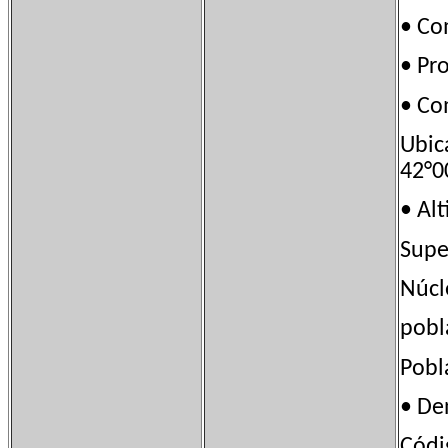
• Co
• Pr
• C
Ubi
42°0
• A
Sup
Núcl
pob
Pob
• D
Códi