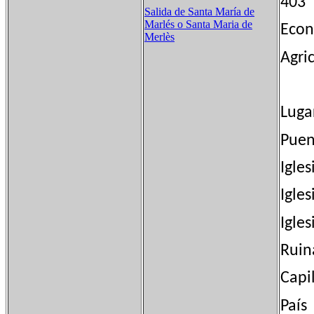
40
Salida de Santa María de
Marlés​ o Santa Maria de
Eco
Merlès
Agri
Luga
Puen
Igles
Igles
Igles
Ruina
Capi
País