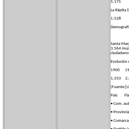
5.175
La Rápita
1.528
Demografía
Santa Marg
3.564 muje
ciudadano 
Evolución 
1900 1
1,333 2
(Fuente:[ci
País Flag
• Com. au
• Provinci
• Comarc