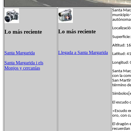
Santa Marg
municipio 
autónoma 
Localizaci
Lo más reciente
Lo más reciente
Superficie
Altitud: 
Llegada a Santa Margarida
Santa Margarida
Latitud: 4
Santa Margarida i els
Longitud: 
Monjos y cercanías
Santa Marg
con la com
San Martín 
término de 
Símbolos[e
El escudo 
«Escudo e
oro, con c
El dragón 
recuerdan 