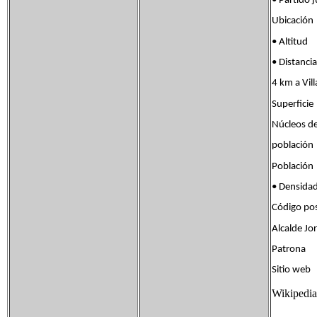
• Partido
Ubicació
• Altit
• Distanc
4 km a Vil
Superfic
Núcleos d
poblac
Població
• Densid
Código po
Alcalde Jor
Patrona
Sitio we
Wikipedia