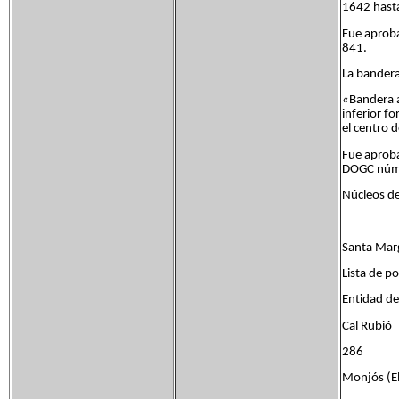
1642 hasta 
Fue aproba
841.
La bandera
«Bandera a
inferior fo
el centro 
Fue aproba
DOGC núm
Núcleos de
Santa Marg
Lista de p
Entidad 
Cal Ru
286
Monjós (