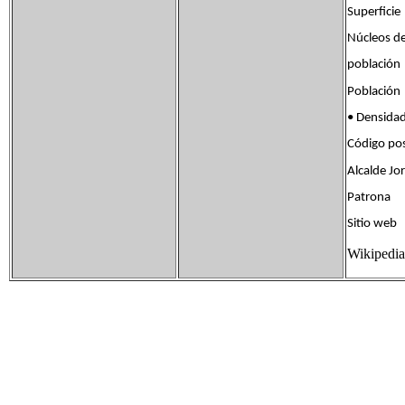
Superfic
Núcleos d
poblac
Població
• Densid
Código po
Alcalde Jor
Patrona
Sitio we
Wikipedia