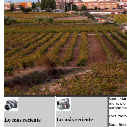
Santa Marg
municipio 
autónoma 
Localizaci
Lo más reciente
Lo más reciente
Superficie