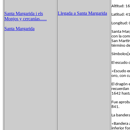
Altitud: 
Llegada a Santa Margarida
Santa Margarida i els
Latitud: 4
Monjos y cercanías......
Longitud: 
Santa Margarida
Santa Marg
con la com
San Martín 
término de 
Símbolos[e
El escudo 
«Escudo e
oro, con c
El dragón 
recuerdan 
1642 hasta 
Fue aproba
841.
La bandera
«Bandera a
inferior fo