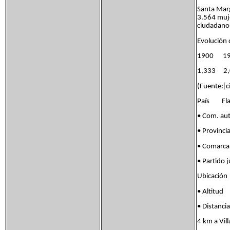
Santa Marg
3.564 muje
ciudadano 
Evolución 
1900 1
1,333 2
(Fuente:[ci
País Flag
• Com. au
• Provinci
• Comarc
• Partido
Ubicació
• Altit
• Distanc
4 km a Vil