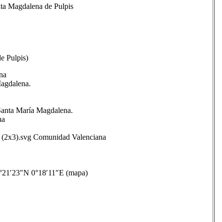
ta Magdalena de Pulpis
e Pulpis)
na
Magdalena.
e Santa María Magdalena.
ua
2x3).svg Comunidad Valenciana
1′23″N 0°18′11″E (mapa)