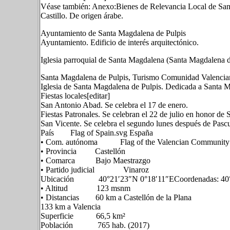
Véase también: Anexo:Bienes de Relevancia Local de San
Castillo. De origen árabe.
Ayuntamiento de Santa Magdalena de Pulpis
Ayuntamiento. Edificio de interés arquitectónico.
Iglesia parroquial de Santa Magdalena (Santa Magdalena d
Santa Magdalena de Pulpis, Turismo Comunidad Valencia
Iglesia de Santa Magdalena de Pulpis. Dedicada a Santa 
Fiestas locales[editar]
San Antonio Abad. Se celebra el 17 de enero.
Fiestas Patronales. Se celebran el 22 de julio en honor d
San Vicente. Se celebra el segundo lunes después de Pasc
País Flag of Spain.svg España
• Com. autónoma Flag of the Valencian Community (
• Provincia Castellón
• Comarca Bajo Maestrazgo
• Partido judicial Vinaroz
Ubicación 40°21′23″N 0°18′11″ECoordenadas: 40°2
• Altitud 123 msnm
• Distancias 60 km a Castellón de la Plana
133 km a Valencia
Superficie 66,5 km²
Población 765 hab. (2017)