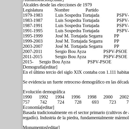
Alcaldes desde las elecciones de 1979
Legislatura Nombre Partido
1979-1983 Luis Sospedra Tortajada PSPV
1983-1987 Luis Sospedra Tortajada PSPV
1987-1991 Luis Sospedra Tortajada PSPV
1991-1995 Luis Sospedra Tortajada PSPV
1995-1999 José M. Tortajada Segarra PP
1999-2003 José M. Tortajada Segarra PP
2003-2007 José M. Tortajada Segarra PP
2007-2011 Sergio Bou Ayza PSPV-PSOE
2011-2015 Sergio Bou Ayza PSPV-PSOE
2015- Sergio Bou Ayza PSPV-PSOE
Demografía[editar]
En el último tercio del siglo XIX contaba con 1.111 habita
Se evidencia un fuerte retroceso demográfico en las década
Evolución demográfica
1990 1992 1994 1996 1998 2000 200
757 742 724 728 693 723 7
Economía[editar]
Basada tradicionalmente en el sector primario (cultivos de 
regadío). Industria de la piedra, fundamentalmente mármol
Monumentos[editar]