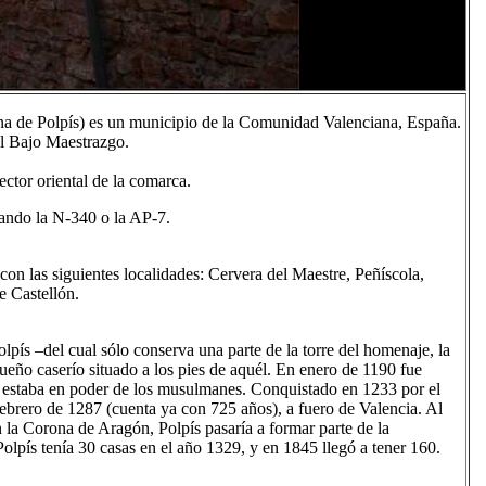
a de Polpís) es un municipio de la Comunidad Valenciana, España.
el Bajo Maestrazgo.
sector oriental de la comarca.
mando la N-340 o la AP-7.
on las siguientes localidades: Cervera del Maestre, Peñíscola,
e Castellón.
lpís –del cual sólo conserva una parte de la torre del homenaje, la
queño caserío situado a los pies de aquél. En enero de 1190 fue
n estaba en poder de los musulmanes. Conquistado en 1233 por el
febrero de 1287 (cuenta ya con 725 años), a fuero de Valencia. Al
 la Corona de Aragón, Polpís pasaría a formar parte de la
lpís tenía 30 casas en el año 1329, y en 1845 llegó a tener 160.