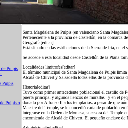
Santa Magdalena de Pulpis (en valenciano Santa Magdalen
Perteneciente a la provincia de Castellón, en la comarca d
Geografía[editar]
Está situado en las estribaciones de la Sierra de Irta, en el 
Se accede a esta localidad desde Castellón de la Plana to
Localidades limítrofes[editar]
 de Pulpis
El término municipal de Santa Magdalena de Pulpis limita c
ís
Alcalá de Chivert y Salsadella todas ellas de la provincia d
 Pulpis
Historia[editar]
Tuvo como primer antecedente poblacional el castillo de Po
puerta principal y algunos lienzos de murallas– y en el pe
donado por Alfonso II a los templarios, a pesar de que aú
de Pulpis o
Maestre del Temple, se le concedió carta de población en 
integrarse en la Orden de Montesa, sucesora del Temple en
encomienda de Alcalá de Chivert. El pequeño enclave de Po
Administración[editar]