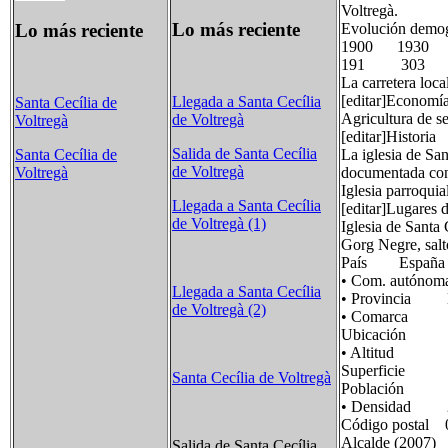
Voltregà.
Lo más reciente
Lo más reciente
Evolución demog
1900 1930
191 303
La carretera loc
[editar]Economí
Llegada a Santa Cecília
Santa Cecília de
Agricultura de s
de Voltregà
Voltregà
[editar]Historia
Salida de Santa Cecília
La iglesia de Sa
Santa Cecília de
de Voltregà
documentada con
Voltregà
Iglesia parroquia
Llegada a Santa Cecília
[editar]Lugares d
de Voltregà (1)
Iglesia de Santa
Gorg Negre, salto
País España
• Com. autón
Llegada a Santa Cecília
• Provincia B
de Voltregà (2)
• Comarca 
Ubicación 41°
• Altitud 5
Superficie 8
Santa Cecília de Voltregà
Población 18
• Densidad 21
Código postal 
Alcalde (2007) 
Salida de Santa Cecília