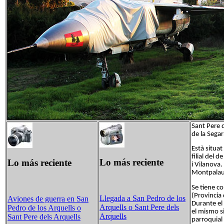
Sant Pere d
de la Sega
Està situat
filial del 
Lo más reciente
Lo más reciente
i Vilanova.
Montpalau
Se tiene co
(Provincia
Llegada a San Pedro de los
Aviones de guerra en
San
Durante el 
Arquells o Sant Pere dels
Pedro de los Arquells o
el mismo si
Arquells
Sant Pere dels Arquells
parroquial 