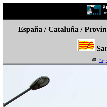
España
/ Cataluña / Provin
San
Regr