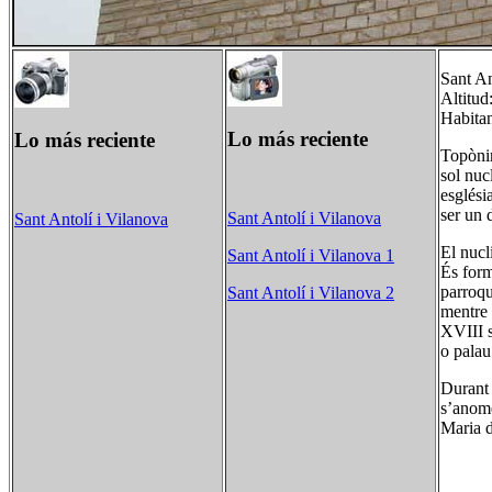
Sant An
Altitud
Habita
Lo más reciente
Lo más reciente
Topònim
sol nuc
esglési
ser un 
Sant Antolí i Vilanova
Sant Antolí i Vilanova
El nucl
Sant Antolí i Vilanova 1
És form
parroqu
Sant Antolí i Vilanova 2
mentre 
XVIII s
o palau
Durant 
s’anome
Maria d