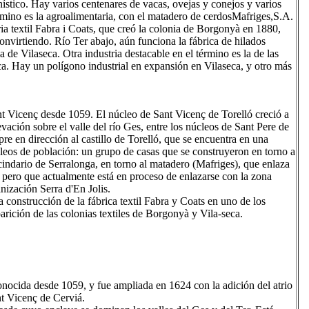
nístico. Hay varios centenares de vacas, ovejas y conejos y varios
érmino es la agroalimentaria, con el matadero de cerdosMafriges,S.A.
ria textil Fabra i Coats, que creó la colonia de Borgonyà en 1880,
convirtiendo. Río Ter abajo, aún funciona la fábrica de hilados
de Vilaseca. Otra industria destacable en el término es la de las
a. Hay un polígono industrial en expansión en Vilaseca, y otro más
ant Vicenç desde 1059. El núcleo de Sant Vicenç de Torelló creció a
evación sobre el valle del río Ges, entre los núcleos de Sant Pere de
pre en dirección al castillo de Torelló, que se encuentra en una
cleos de población: un grupo de casas que se construyeron en torno a
cindario de Serralonga, en torno al matadero (Mafriges), que enlaza
, pero que actualmente está en proceso de enlazarse con la zona
anización Serra d'En Jolis.
a construcción de la fábrica textil Fabra y Coats en uno de los
arición de las colonias textiles de Borgonyà y Vila-seca.
conocida desde 1059, y fue ampliada en 1624 con la adición del atrio
nt Vicenç de Cerviá.