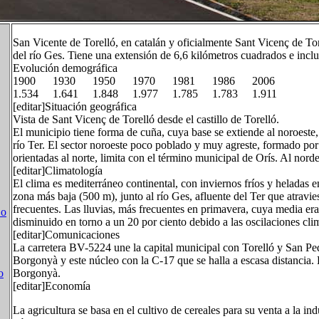
San Vicente de Torelló, en catalán y oficialmente Sant Vicenç de Tor
del río Ges. Tiene una extensión de 6,6 kilómetros cuadrados e inclu
Evolución demográfica
1900 1930 1950 1970 1981 1986 2006
1.534 1.641 1.848 1.977 1.785 1.783 1.911
[editar]Situación geográfica
Vista de Sant Vicenç de Torelló desde el castillo de Torelló.
El municipio tiene forma de cuña, cuya base se extiende al noroeste,
río Ter. El sector noroeste poco poblado y muy agreste, formado por
orientadas al norte, limita con el término municipal de Orís. Al norde
[editar]Climatología
El clima es mediterráneo continental, con inviernos fríos y heladas en
zona más baja (500 m), junto al río Ges, afluente del Ter que atravie
frecuentes. Las lluvias, más frecuentes en primavera, cuya media era
 o
disminuido en torno a un 20 por ciento debido a las oscilaciones clim
[editar]Comunicaciones
La carretera BV-5224 une la capital municipal con Torelló y San Pe
Borgonyà y este núcleo con la C-17 que se halla a escasa distancia. 
o
Borgonyà.
[editar]Economía
La agricultura se basa en el cultivo de cereales para su venta a la in