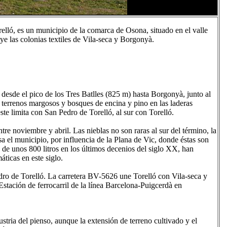
elló, es un municipio de la comarca de Osona, situado en el valle
ye las colonias textiles de Vila-seca y Borgonyà.
 desde el pico de los Tres Batlles (825 m) hasta Borgonyà, junto al
 terrenos margosos y bosques de encina y pino en las laderas
ste limita con San Pedro de Torelló, al sur con Torelló.
tre noviembre y abril. Las nieblas no son raras al sur del término, la
sa el municipio, por influencia de la Plana de Vic, donde éstas son
 de unos 800 litros en los últimos decenios del siglo XX, han
áticas en este siglo.
dro de Torelló. La carretera BV-5626 une Torelló con Vila-seca y
Estación de ferrocarril de la línea Barcelona-Puigcerdà en
dustria del pienso, aunque la extensión de terreno cultivado y el