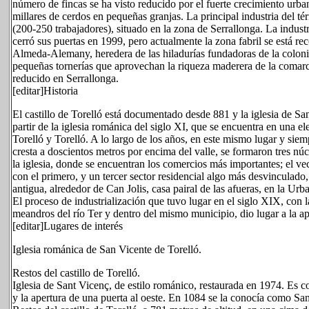
número de fincas se ha visto reducido por el fuerte crecimiento urba
millares de cerdos en pequeñas granjas. La principal industria del t
(200-250 trabajadores), situado en la zona de Serrallonga. La indust
cerró sus puertas en 1999, pero actualmente la zona fabril se está re
Almeda-Alemany, heredera de las hiladurías fundadoras de la colonia 
pequeñas tornerías que aprovechan la riqueza maderera de la comarc
reducido en Serrallonga.
[editar]Historia
El castillo de Torelló está documentado desde 881 y la iglesia de S
partir de la iglesia románica del siglo XI, que se encuentra en una el
Torelló y Torelló. A lo largo de los años, en este mismo lugar y siem
cresta a doscientos metros por encima del valle, se formaron tres nú
la iglesia, donde se encuentran los comercios más importantes; el ve
con el primero, y un tercer sector residencial algo más desvinculado
antigua, alrededor de Can Jolis, casa pairal de las afueras, en la Urb
El proceso de industrialización que tuvo lugar en el siglo XIX, con l
meandros del río Ter y dentro del mismo municipio, dio lugar a la ap
[editar]Lugares de interés
Iglesia románica de San Vicente de Torelló.
Restos del castillo de Torelló.
Iglesia de Sant Vicenç, de estilo románico, restaurada en 1974. Es 
y la apertura de una puerta al oeste. En 1084 se la conocía como Sa