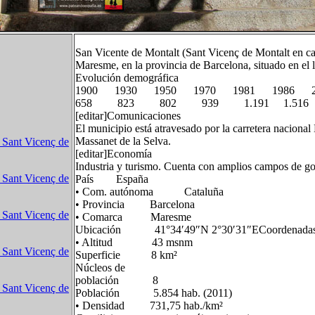
San Vicente de Montalt (Sant Vicenç de Montalt en cat
Maresme, en la provincia de Barcelona, situado en el 
Evolución demográfica
1900 1930 1950 1970 1981 1986 2
658 823 802 939 1.191 1.516 5
[editar]Comunicaciones
El municipio está atravesado por la carretera nacional 
Massanet de la Selva.
 Sant Vicenç de
[editar]Economía
Industria y turismo. Cuenta con amplios campos de go
 Sant Vicenç de
País España
• Com. autónoma Cataluña
• Provincia Barcelona
 Sant Vicenç de
• Comarca Maresme
Ubicación 41°34′49″N 2°30′31″ECoordenadas: 
• Altitud 43 msnm
 Sant Vicenç de
Superficie 8 km²
Núcleos de
población 8
 Sant Vicenç de
Población 5.854 hab. (2011)
• Densidad 731,75 hab./km²