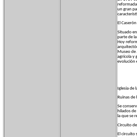
reformadas
un gran pa
caracterís
El Caserón
Situado en
parte de l
Hoy reform
arquitectón
Museo de A
agrícola y
evolución e
Iglesia de 
Ruinas de l
Se conserv
hilados de 
la que se 
Circuito d
El circuit