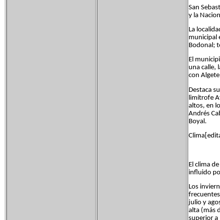
San Sebast
y la Nacion
La localid
municipal 
Bodonal; t
El municip
una calle,
con Algete
Destaca su
limítrofe 
altos, en l
Andrés Cab
Boyal.
Clima[edit
El clima d
influido po
Los invier
frecuentes
julio y ag
alta (más 
superior a