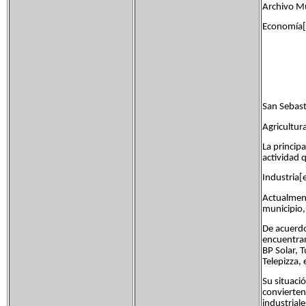
Archivo Mu
Economía[
San Sebast
Agricultur
La principa
actividad 
Industria[
Actualment
municipio,
De acuerdo
encuentran
BP Solar, 
Telepizza, 
Su situaci
convierten
industriale