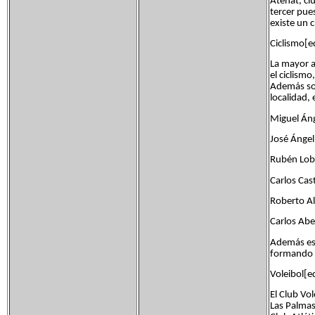
Atenat, cl
tercer pue
existe un 
Ciclismo[e
La mayor a
el ciclism
Además son
localidad, 
Miguel Áng
José Ánge
Rubén Lob
Carlos Cas
Roberto Al
Carlos Abe
Además es 
formando a
Voleibol[ed
El Club Vo
Las Palmas