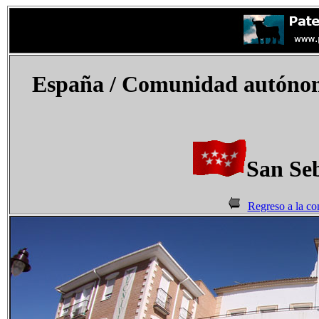
España
/ Comunidad autónom
San Seb
Regreso a la c