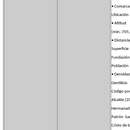
• Comarc
Ubicació
• Altit
(mín.:705
• Distan
Superfic
Fundaci
Població
• Densid
Gentilic
Código p
Alcalde (
Hermana
Patrón San
Cristo de 