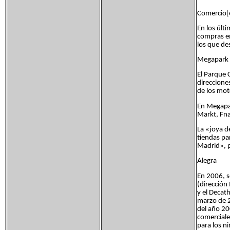
Comercio[e
En los últ
compras en
los que de
Megapark
El Parque 
direccione
de los mot
En Megapar
Markt, Fna
La «joya d
tiendas pa
Madrid», p
Alegra
En 2006, s
(dirección
y el Decat
marzo de 2
del año 20
comerciale
para los n