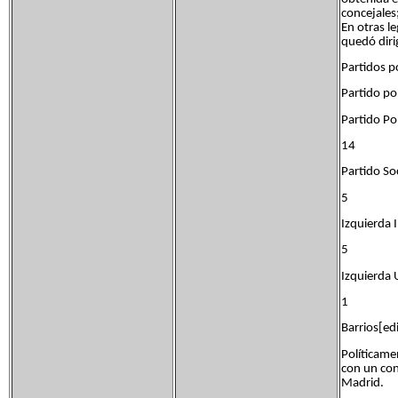
concejales
En otras l
quedó diri
Partidos p
Partido po
Partido P
14
Partido S
5
Izquierda
5
Izquierda
1
Barrios[edi
Políticame
con un con
Madrid.