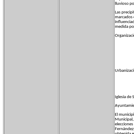
lluvioso po
Las precip
marcados e
influencia
medida por
Organizaci
Urbanizac
Iglesia de 
Ayuntamie
El municip
Municipal,
elecciones
Fernández,
obtenida e