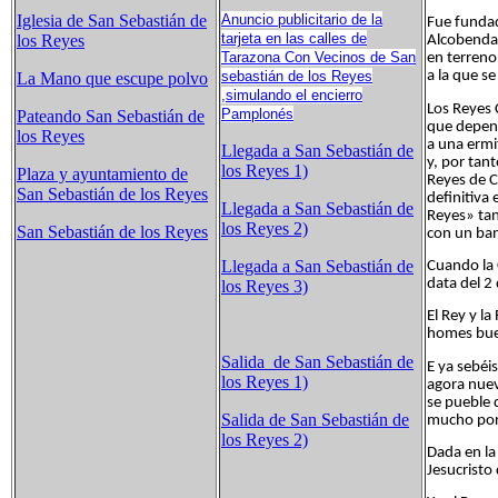
Iglesia de San Sebastián de
Anuncio publicitario de la
Fue fundad
tarjeta en las calles de
los Reyes
Alcobendas
Tarazona Con Vecinos de San
en terreno
a la que s
sebastián de los Reyes
La Mano que escupe polvo
,simulando el encierro
Los Reyes 
Pamplonés
Pateando San Sebastián de
que depend
los Reyes
a una ermi
Llegada a San Sebastián de
y, por tant
los Reyes 1)
Plaza y ayuntamiento de
Reyes de C
San Sebastián de los Reyes
definitiva
Llegada a San Sebastián de
Reyes» tan
los Reyes 2)
San Sebastián de los Reyes
con un ban
Llegada a San Sebastián de
Cuando la 
data del 2
los Reyes 3)
El Rey y la
homes buen
Salida de San Sebastián de
E ya sebéis
los Reyes 1)
agora nuev
se pueble 
Salida de San Sebastián de
mucho por 
los Reyes 2)
Dada en la
Jesucristo