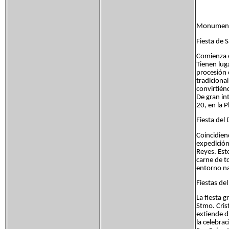
Monumento 
Fiesta de 
Comienza e
Tienen luga
procesión 
tradicional
convirtién
De gran int
20, en la P
Fiesta del
Coincidien
expedición
Reyes. Est
carne de t
entorno nat
Fiestas de
La fiesta 
Stmo. Cris
extiende d
la celebra