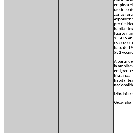
crecimient
empieza el 
crecimient
zonas rura
expresión 
proximidad
habitantes
fuerte rit
35.416 en 
(50.027). 
hab. de 19
582 vecino
A partir d
la ampliac
emigrantes
hispanoame
habitantes
nacionalid
Más inform
Geografía[