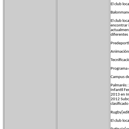
El club lo
Balonmano
El club lo
encontrar
actualment
diferentes
Predeporti
Animación 
Tecnificac
Programa d
Campus de 
Palmarés:
Infantil F
2013 en In
2012 Subca
clasificad
Rugby[edit
El club lo