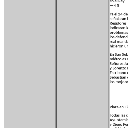
Yo el Rey.
—4 5
Ya el 24 d
señalaran 
Regidores 
indicaran 
problemas,
los defend
real manda
hicieron u
En San Seba
miércoles 
Señores Jua
y Lorenzo 
Escribano 
Sebastián 
los mojon
Plaza en F
Todas las 
Ayuntamien
y Diego Fe