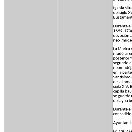
Iglesia sit
del siglo 
Bustamant
Durante el
1699-1700 
devoción al
neo-mudéja
La fábrica 
mudéjar en 
posteriorme
segundo en 
neomudéjar
en la parte
Santísimo C
de la Inma
siglo XIV.
capilla bau
se guarda u
del agua be
Durante el
concedido 
Ayuntami
En 1989 se