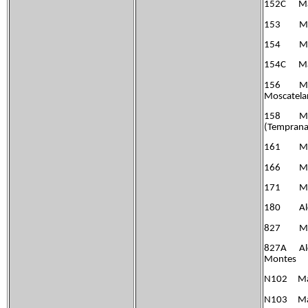
152C Madri
153 Madri
154 Madri
154C Madri
156 Madrid
Moscatel
158 Madri
(Tempra
161 Madri
166 Madri
171 Madri
180 Alco
827 Madr
827A Alco
Montes
N102 Madri
N103 Madr