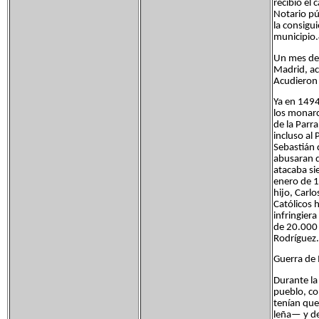
recibió el
Notario pú
la consigu
municipio
Un mes des
Madrid, ac
Acudieron 
Ya en 1494
los monarc
de la Parra
incluso al
Sebastián 
abusaran d
atacaba si
enero de 1
hijo, Carl
Católicos 
infringier
de 20.000 
Rodríguez
Guerra de 
Durante la
pueblo, co
tenían que
leña— y dej