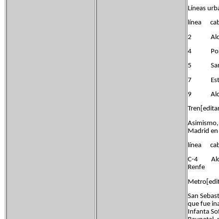
Líneas urb
línea c
2 Alcoben
4 Polide
5 San Seb
7 Estació
9 Alcoben
Tren[edita
Asimismo, 
Madrid en 
línea c
C-4 Alcob
Renfe
Metro[edit
San Sebast
que fue in
Infanta So