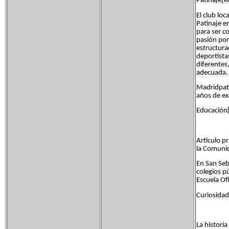
Patinaje[e
El club lo
Patinaje e
para ser c
pasión por
estructura
deportista
diferentes
adecuada.
Madridpati
años de ex
Educación[
Artículo p
la Comunid
En San Seba
colegios p
Escuela Ofi
Curiosidad
La historia