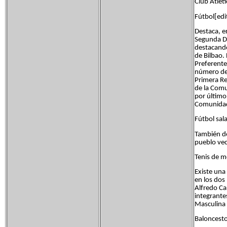
Club Atlét
Fútbol[edi
Destaca, e
Segunda Di
destacando 
de Bilbao. 
Preferente
número de 
Primera Re
de la Comu
por último,
Comunidad
Fútbol sala
También de
pueblo vec
Tenis de m
Existe una
en los dos
Alfredo Car
integrante
Masculina
Baloncesto