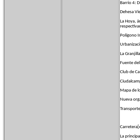
Barrio 4: 
Dehesa Vie
La Hoya, ár
respectiv
Polígono I
Urbanizaci
La Granjill
Fuente del
Club de C
Ciudalcam
Mapa de lo
Nueva orga
Transporte
Carretera[
La principa