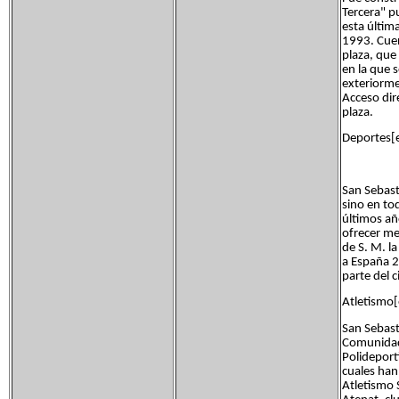
Tercera" pu
esta últim
1993. Cuen
plaza, que
en la que 
exteriorme
Acceso dir
plaza.
Deportes[e
San Sebast
sino en to
últimos añ
ofrecer mej
de S. M. l
a España 2
parte del c
Atletismo[
San Sebast
Comunidad 
Polideport
cuales han
Atletismo 