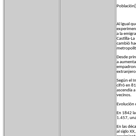
Población[
Al igual q
experiment
a la emigr
Castilla-L
cambió hac
metropoli
Desde prin
a aumentar
empadronad
extranjero
Según el I
cifró en 8
ascendía a
vecinos.
Evolución 
En 1842 la
1.457, una
En las déc
al siglo XX