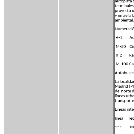
autopista d
terminales
proyecto u
y entre la
ambiental.
Numerac
A-1 Auto
M-50 Circ
R-2 Rad
M-100 Car
Autobuses
La localid
Madrid (Pla
del norte 
líneas urb
transport
Líneas int
línea r
151 Madr