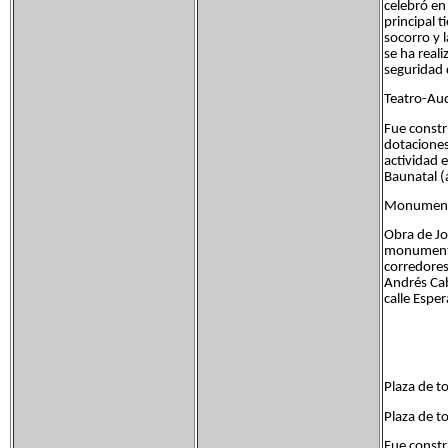
celebró en
principal t
socorro y 
se ha real
seguridad d
Teatro-Aud
Fue constr
dotaciones
actividad 
Baunatal (
Monumento
Obra de Jo
monumento,
corredores
Andrés Caba
calle Espe
Plaza de to
Plaza de t
Fue constr