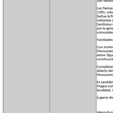
San Sebast
Las Fiesta
1985, sobr
fechas la f
visitantes 
Santísimo 
por lo gen
comunidad
Navidades
Con motivo
Monumental
entre: fig
construcci
Completan 
abierto de
Monumental
Es también
Magos comp
localidad, 
Lugares de
Iglesia Pa