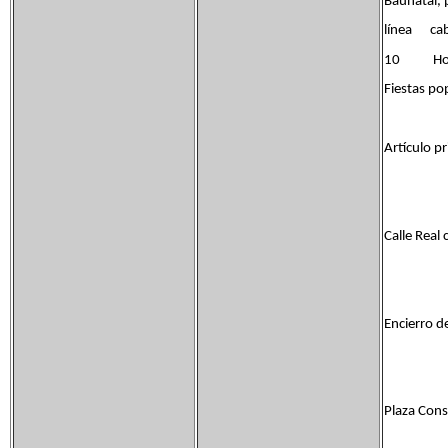
Baunatal, 
línea c
10 Hospit
Fiestas po
Artículo pr
Calle Real 
Encierro de
Plaza Cons