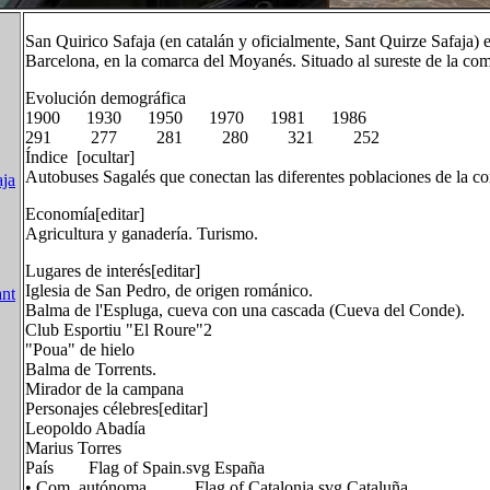
San Quirico Safaja (en catalán y oficialmente, Sant Quirze Safaja) 
Barcelona, en la comarca del Moyanés. Situado al sureste de la coma
Evolución demográfica
1900 1930 1950 1970 1981 1986
291 277 281 280 321 252
Índice [ocultar]
Autobuses Sagalés que conectan las diferentes poblaciones de la c
aja
Economía[editar]
Agricultura y ganadería. Turismo.
Lugares de interés[editar]
Iglesia de San Pedro, de origen románico.
ant
Balma de l'Espluga, cueva con una cascada (Cueva del Conde).
Club Esportiu "El Roure"2
"Poua" de hielo
Balma de Torrents.
Mirador de la campana
Personajes célebres[editar]
Leopoldo Abadía
Marius Torres
País Flag of Spain.svg España
• Com. autónoma Flag of Catalonia.svg Cataluña