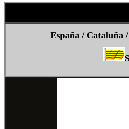
España
/ Cataluña /
S