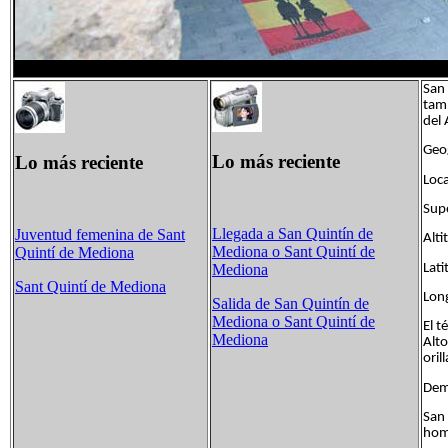
San 
tam
del
Geog
Lo más reciente
Lo más reciente
Loca
Sup
Llegada a San Quintín de
Juventud femenina de Sant
Alt
Mediona o Sant Quintí de
Quintí de Mediona
Lati
Mediona
Sant Quintí de Mediona
Long
Salida de San Quintín de
Mediona o Sant Quintí de
El t
Mediona
Alto
oril
Demo
San 
hom