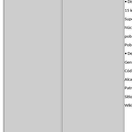
• D
15 k
Sup
Núc
po
Pob
• D
Gen
Cód
Alc
Pat
Sit
Wik