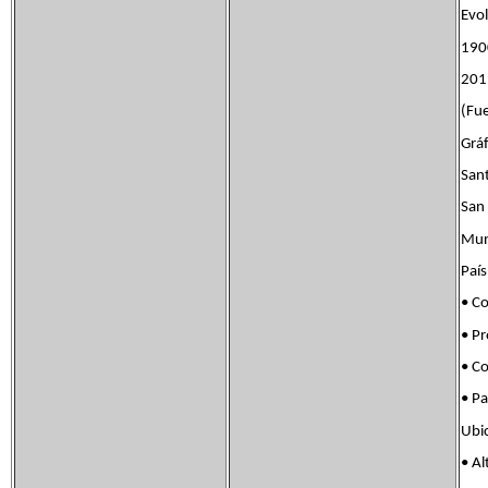
Evo
19
20
(Fue
Grá
San
San
Mun
Paí
• C
• Pr
• C
• P
Ubi
• 