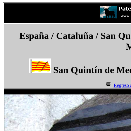
España
/ Cataluña /
San Qui
M
San Quintín de Me
Regreso 