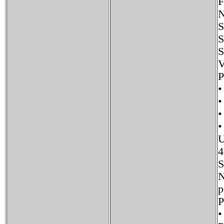
F
N
S
S
S
V
P
•
•
•
•
U
4
N
•