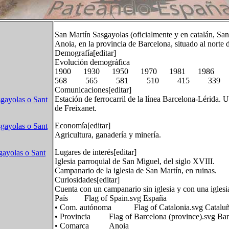
San Martín Sasgayolas (oficialmente y en catalán, San
Anoia, en la provincia de Barcelona, situado al norte 
Demografía[editar]
Evolución demográfica
1900 1930 1950 1970 1981 1986
568 565 581 510 415 339
Comunicaciones[editar]
Estación de ferrocarril de la línea Barcelona-Lérida.
gayolas o Sant
de Freixanet.
Economía[editar]
gayolas o Sant
Agricultura, ganadería y minería.
Lugares de interés[editar]
gayolas o Sant
Iglesia parroquial de San Miguel, del siglo XVIII.
Campanario de la iglesia de San Martín, en ruinas.
Curiosidades[editar]
Cuenta con un campanario sin iglesia y con una iglesi
País Flag of Spain.svg España
• Com. autónoma Flag of Catalonia.svg Catalu
• Provincia Flag of Barcelona (province).svg Bar
• Comarca Anoia