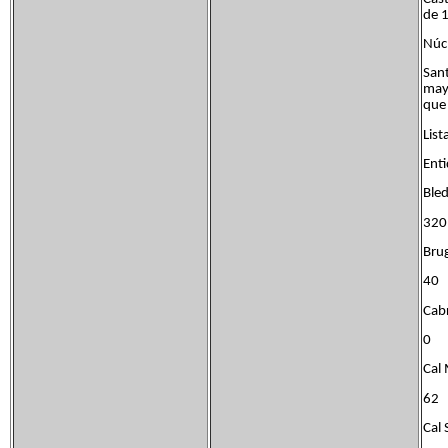
de 
Núcl
Sant
mayo
que 
List
Ent
Bl
320
Bru
40
Cab
0
Ca
62
Cal