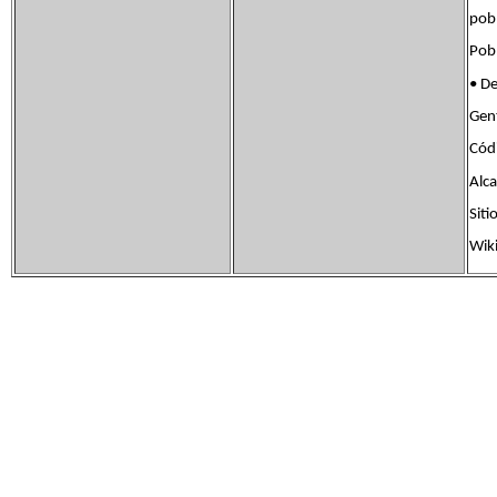
po
Pob
• D
Gen
Cód
Alc
Sit
Wik