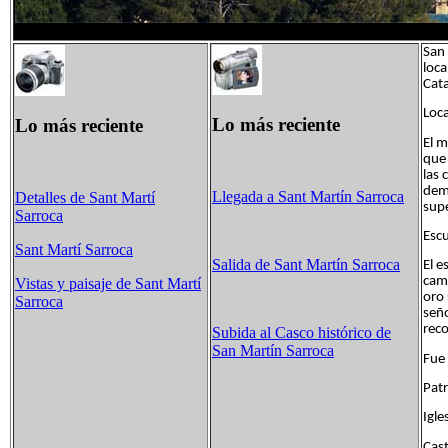
San 
loca
Cat
Loca
Lo más reciente
Lo más reciente
El m
que 
las 
demu
Llegada a Sant Martín Sarroca
Detalles de Sant Martí
supe
Sarroca
Escu
Sant Martí Sarroca
Salida de Sant Martín Sarroca
El e
cam
Vistas y paisaje de Sant Martí
oro 
Sarroca
seño
rec
Subida al Casco histórico de
San Martín Sarroca
Fue
Patr
Igle
Cast