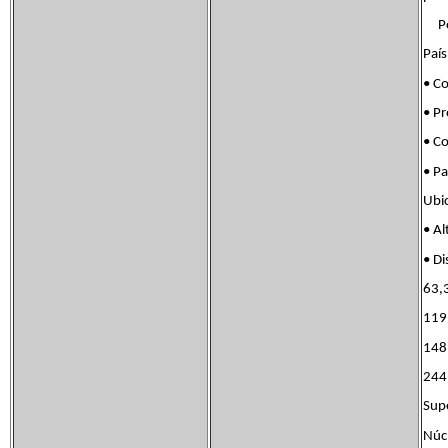
Pob
Paí
• C
• Pr
• C
• P
Ubi
• 
• D
63,
119
148
244
Sup
Núc