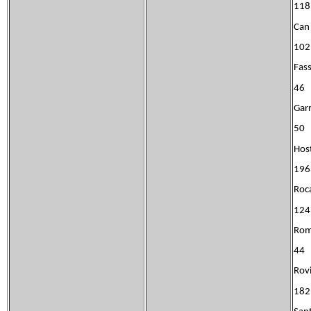
118
Can
102
Fas
46
Garr
50
Hos
196
Ro
124
Ro
44
Rovi
182