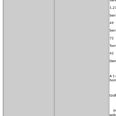
San
1.2
Ser
49
Ser
72
To
42
Demo
A 1 
hom
Gráf
Pob
pobl