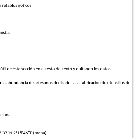
n retablos góticos.
nista.
til de esta sección en el resto del texto y quitando los datos
 la abundancia de artesanos dedicados a la fabricación de utensilios de
celona
′37″N 2°18′46″E (mapa)