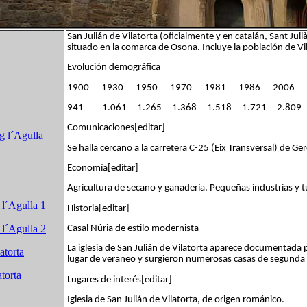
San Julián de Vilatorta (oficialmente y en catalán, Sant Jul
situado en la comarca de Osona. Incluye la población de V
Evolución demográfica
1900 1930 1950 1970 1981 1986 2006
941 1.061 1.265 1.368 1.518 1.721 2.809
Comunicaciones[editar]
g l´Agulla
Se halla cercano a la carretera C-25 (Eix Transversal) de Ge
Economía[editar]
Agricultura de secano y ganadería. Pequeñas industrias y 
 l´Agulla 1
Historia[editar]
 l´Agulla 2
Casal Núria de estilo modernista
La iglesia de San Julián de Vilatorta aparece documentada p
atorta
lugar de veraneo y surgieron numerosas casas de segunda r
atorta
Lugares de interés[editar]
Iglesia de San Julián de Vilatorta, de origen románico.