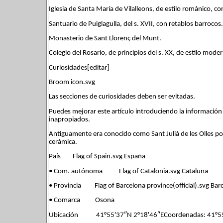
Iglesia de Santa María de Vilalleons, de estilo románico, co
Santuario de Puiglagulla, del s. XVII, con retablos barrocos.
Monasterio de Sant Llorenç del Munt.
Colegio del Rosario, de principios del s. XX, de estilo moder
Curiosidades[editar]
Broom icon.svg
Las secciones de curiosidades deben ser evitadas.
Puedes mejorar este artículo introduciendo la información ú
inapropiados.
Antiguamente era conocido como Sant Julià de les Olles por
cerámica.
País Flag of Spain.svg España
• Com. autónoma Flag of Catalonia.svg Cataluña
• Provincia Flag of Barcelona province(official).svg Bar
• Comarca Osona
Ubicación 41°55′37″N 2°18′46″ECoordenadas: 41°55