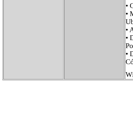
•
•
U
•
• 
P
• 
Có
Wi