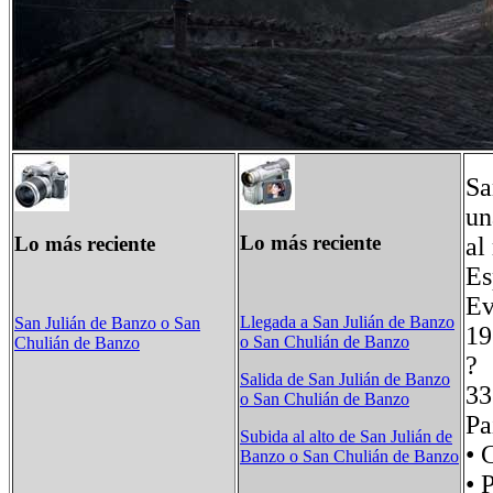
Sa
un
Lo más reciente
Lo más reciente
al
Es
Ev
Llegada a San Julián de Banzo
San Julián de Banzo o San
1
o San Chulián de Banzo
Chulián de Banzo
Salida de San Julián de Banzo
o San Chulián de Banzo
Pa
Subida al alto de San Julián de
• 
Banzo o San Chulián de Banzo
• 