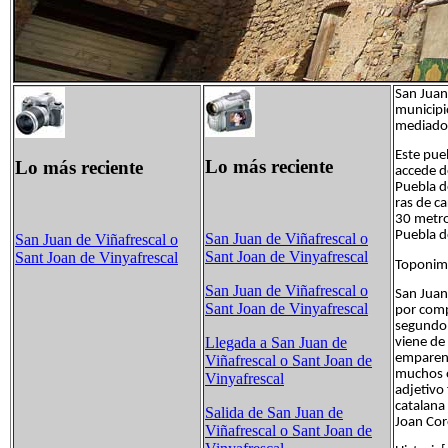
San Juan
municipio
mediados
Este pueb
Lo más reciente
Lo más reciente
accede de
Puebla d
ras de c
30 metro
Puebla d
San Juan de Viñafrescal o
San Juan de Viñafrescal o
Sant Joan de Vinyafrescal
Sant Joan de Vinyafrescal
Toponimi
San Juan de Viñafrescal o
San Juan
Sant Joan de Vinyafrescal
por compo
segundo,
Llegada a San Juan de
viene de 
emparent
Viñafrescal o Sant Joan de
muchos o
Vinyafrescal
adjetivo 
catalana 
Salida de San Juan de
Joan Coro
Viñafrescal o Sant Joan de