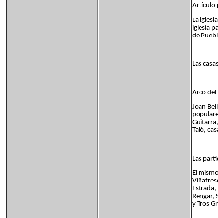
Artículo 
La igles
iglesia 
de Puebl
Las casa
Arco del
Joan Bel
populares
Guitarra,
Taló, cas
Las parti
El mismo
Viñafres
Estrada, 
Rengar, S
y Tros G