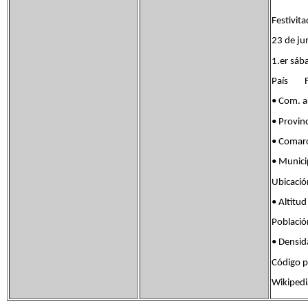
Festivita
23 de ju
1.er sáb
País Fl
• Com. 
• Provin
• Comar
• Munic
Ubicaci
• Alti
Poblaci
• Dens
Código 
Wikipedi