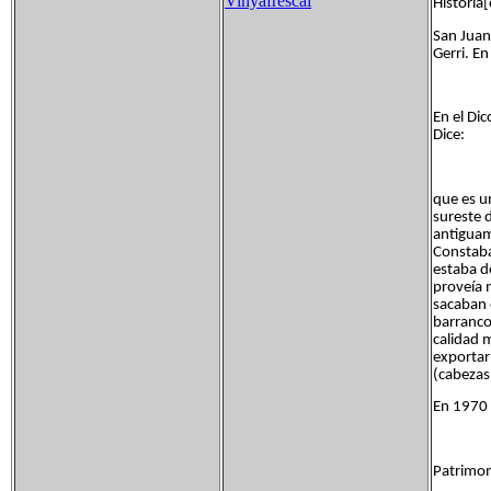
Vinyafrescal
Historia[
San Juan
Gerri. E
En el Di
Dice:
que es un
sureste 
antiguam
Constaba
estaba d
proveía 
sacaban 
barrancos
calidad 
exportar 
(cabezas
En 1970 
Patrimom