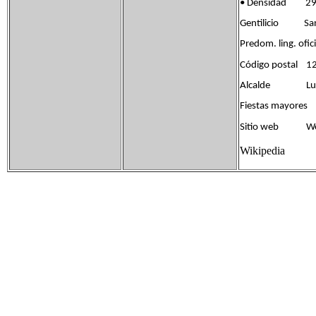
• Densidad 29,
Gentilicio San
Predom. ling. of
Código postal 1
Alcalde Luis 
Fiestas mayore
Sitio web Web O
Wikipedia