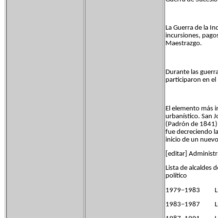
La Guerra de la In
incursiones, pagos
Maestrazgo.
Durante las guerras
participaron en e
El elemento más i
urbanístico. San J
(Padrón de 1841).
fue decreciendo l
inicio de un nuev
[editar] Administ
Lista de alcalde
político
1979–1983 Lu
1983–1987 Lui