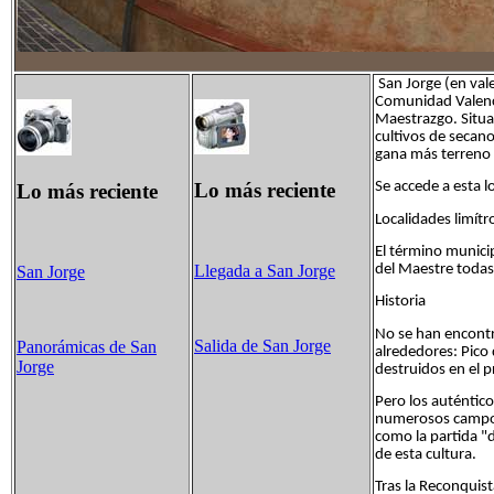
San Jorge (en vale
Comunidad Valenci
Maestrazgo. Situa
cultivos de secan
gana más terreno l
Lo más reciente
Se accede a esta l
Lo más reciente
Localidades limítr
El término municip
Llegada a San Jorge
del Maestre todas 
San Jorge
Historia
No se han encontr
Salida de San Jorge
Panorámicas de San
alrededores: Pico 
Jorge
destruidos en el 
Pero los auténtico
numerosos campos 
como la partida "
de esta cultura.
Tras la Reconquist