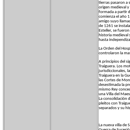
tierras pasaron a s
origen medieval y
formada a partir d
comienza el año 1
amigo suyo llama
de 1261 se instala
Esteller, se fuero
historia medieval
hasta independiza
La Orden del Hosp
controlaron la mas
A principios del s
Traiguera. Los mo
jurisdiccionales, 
Traiguera en la G
las Cortes de Mon
desestimada la pre
mismo Rey concedi
una Villa del Maes
La consolidación 
pleitos con Traigu
separados y su his
La nueva villa de 
Guerra de Sucesió