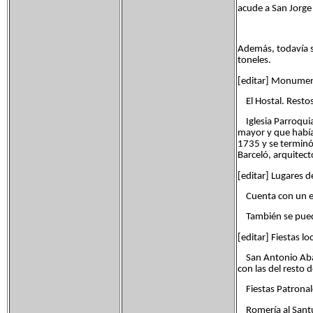
acude a San Jorge 
Además, todavía se
toneles.
[editar] Monume
El Hostal. Restos 
Iglesia Parroquial
mayor y que había 
1735 y se terminó
Barceló, arquitect
[editar] Lugares d
Cuenta con un ex
También se puede v
[editar] Fiestas lo
San Antonio Abad.
con las del resto d
Fiestas Patronale
Romería al Santuar