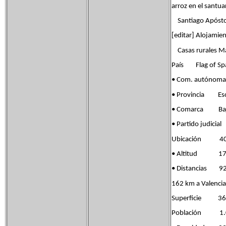
arroz en el santua
Santiago Apóstol. 
[editar] Alojamie
Casas rurales Mas 
País Flag of Spa
• Com. autónoma
• Provincia Escud
• Comarca Baj
• Partido ju
Ubicación 40°30
• Altitud 17
• Distancias 92 
162 km a Valencia
Superficie 36
Población 1.07