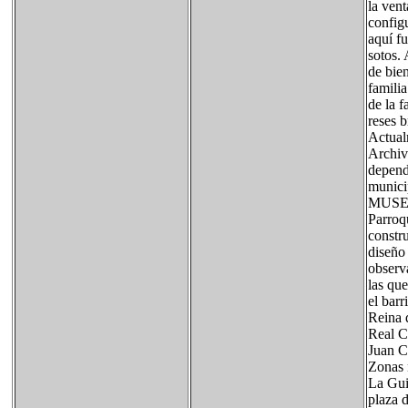
la vent
config
aquí f
sotos.
de bien
famili
de la 
reses b
Actual
Archiv
depend
munici
MUSEO
Parroqu
constru
diseño 
observa
las que
el barr
Reina 
Real C
Juan C
Zonas 
La Gui
plaza 