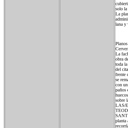
cubiert
solo la
La pla
admini
lana y
Planos
Cerver
La fach
obra de
toda la
del ci
frente 
se rem
con un
paños c
huecos
sobre 
LAS/
TEOD
SANTI
planta 
recorrí