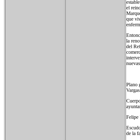
estable
el rein
Marqué
que vi
enferm
Entonce
la ren
del Re
comerc
interv
nuevas 
Plano 
Vargas
Cuerpo
ayunta
Felipe
Escudo
de la 