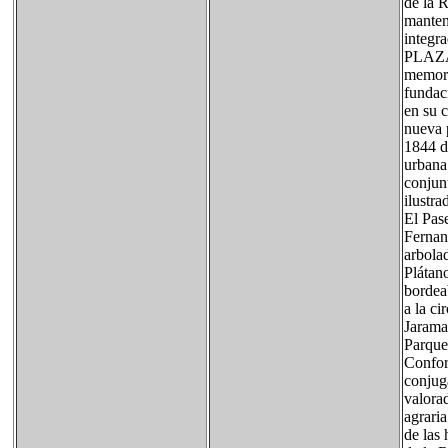
de la R
manteni
integr
PLAZA 
memoria
fundac
en su c
nueva 
1844 du
urbana 
conjunt
ilustra
El Pas
Fernan
arbola
Plátan
bordea
a la ci
Jarama
Parque
Confor
conjug
valora
agraria
de las 