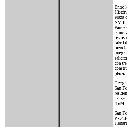
Entre l
Históri
Plaza 
XVIII,
Paños 
el nue
restos 
fabril 
mencion
integra
saliero
con tr
constr
plaza.1
Geogra
San Fe
residen
censada
45/M-5
San Fe
y -3º 1
Henare