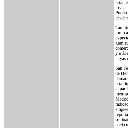
están 
los sec
Puerta
desde 
Tambié
torno a
expect
gran s
comerc
y más 
cuyas 
San Fe
de Hen
llamado
esta ri
al par
metropo
Madrid
radica
emplee
report
se fin
hacia 