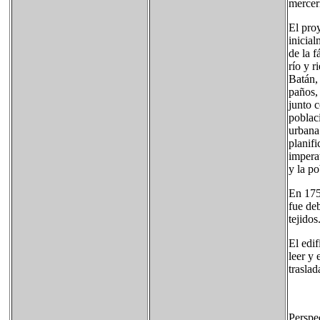
mercerí
El pro
inicia
de la f
río y 
Batán, 
paños,
junto c
poblac
urbana 
planifi
impera
y la po
En 1753
fue deb
tejido
El edif
leer y 
traslad
Perspe