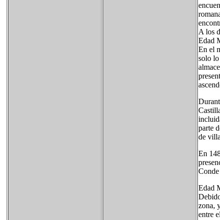
encuen
romana
encontr
A los d
Edad 
En el 
solo l
almace
presen
ascende
Durant
Castill
inclui
parte 
de vill
En 148
presen
Conde 
Edad 
Debido
zona, 
entre e