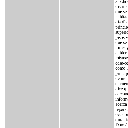
añadido
distrib
que se 
habitac
distrib
princip
superi
pisos 
que se 
torres 
cubiert
mismas
casa-p
como la
princip
de índo
encuen
dice q
cercan
inform
acerca 
reparac
ocasion
durant
Damián