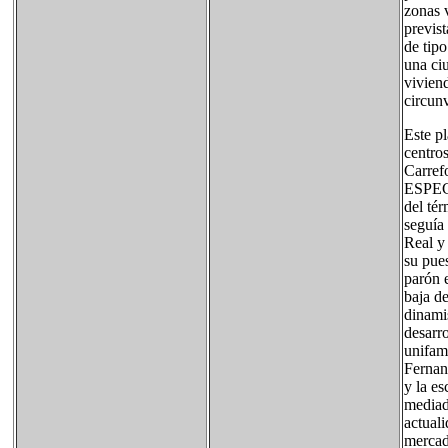
zonas v
previs
de tipo
una ci
vivien
circun
Este p
centro
Carref
ESPECI
del tér
seguía
Real y
su pue
parón 
baja d
dinami
desarro
unifami
Fernand
y la e
mediad
actuali
mercad