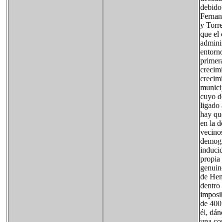
debido
Fernan
y Torr
que el
adminis
entorno
primer
crecim
crecimi
munici
cuyo de
ligado
hay qu
en la 
vecino
demogr
inducid
propia
genuin
de Hen
dentro 
imposib
de 400
él, dán
una co