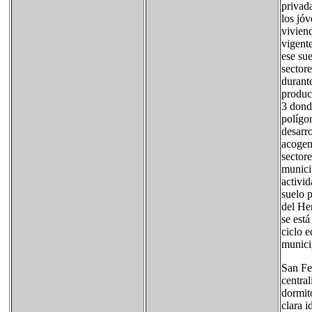
privad
los jó
viviend
vigent
ese sue
sectore
durante
produc
3 dond
polígo
desarro
acogen
sector
municip
activid
suelo p
del He
se est
ciclo e
munici
San Fe
centra
dormit
clara i