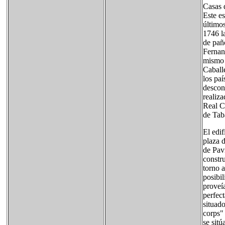
Casas 
Este e
último
1746 l
de pañ
Fernan
mismo 
Caball
los pa
descono
realiza
Real C
de Tab
El edif
plaza d
de Paví
constru
torno a
posibil
proveía
perfec
situado
corps" 
se sitú