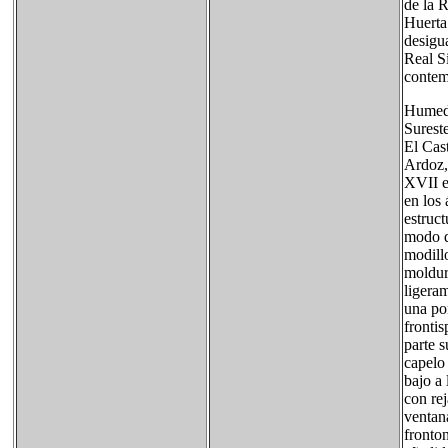
de la R
Huerta
desigu
Real S
contem
Humeda
Sureste
El Cast
Ardoz, 
XVII en
en los 
estruct
modo d
modillo
moldura
ligeram
una po
frontis
parte s
capelo 
bajo a 
con rej
ventana
fronton