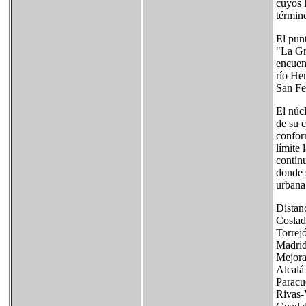
cuyos l
términ
El pun
"La Gra
encuen
río He
San Fe
El núc
de su 
confor
límite 
contin
donde s
urbana 
Distan
Coslad
Torrej
Madrid
Mejora
Alcalá
Paracu
Rivas-