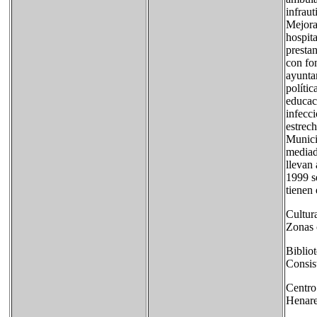
infrau
Mejora
hospita
presta
con fo
ayunta
polític
educac
infecc
estrech
Munici
mediado
llevan
1999 s
tienen 
Cultur
Zonas 
Bibliot
Consist
Centro
Henare