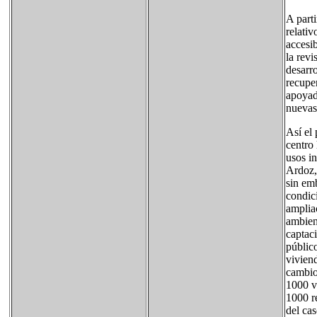
A part
relativ
accesi
la rev
desarr
recuper
apoyad
nuevas
Así el 
centro
usos in
Ardoz,
sin em
condic
amplia
ambien
captaci
público
vivien
cambio
1000 vi
1000 r
del cas