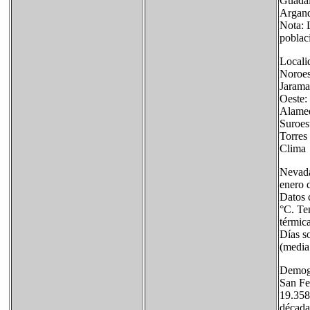
Guadal
Argand
Nota: L
poblaci
Locali
Noroes
Jarama
Oeste:
Alamed
Suroe
Torres
Clima
Nevada
enero 
Datos 
°C. Te
térmic
Días s
(media
Demog
San Fe
19.358
década 