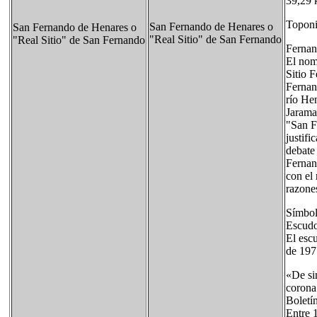
39,29 
Topon
San Fernando de Henares o
San Fernando de Henares o
"Real Sitio" de San Fernando
"Real Sitio" de San Fernando
Fernan
El nom
Sitio 
Fernan
río Hen
Jarama
"San F
justifi
debate 
Fernan
con el 
razones
Símbo
Escudo
El esc
de 197
«De si
corona
Boletín
Entre 