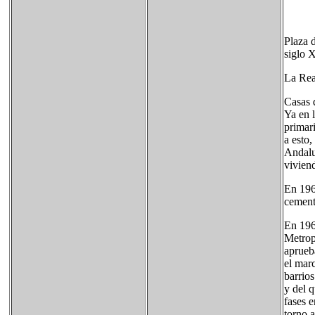
Plaza d
siglo 
La Rea
Casas 
Ya en l
primar
a esto
Andalu
viviend
En 1965
cement
En 196
Metrop
aprueb
el mar
barrio
y del 
fases 
torno a