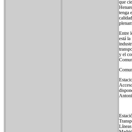
que ci
Henare
tenga 
calidad
plenam
Entre l
está la
industr
transpo
y el c
Comuni
Comuni
Estaci
Acceso
dispon
Antoni
Estaci
Transp
Líneas
Madrid