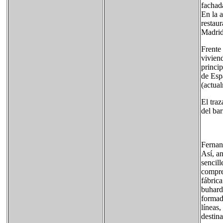
fachada
En la a
restaur
Madrid
Frente 
viviend
princip
de Esp
(actua
El tra
del ba
Fernan
Así, an
sencill
compre
fábrica
buhard
formad
líneas,
destina