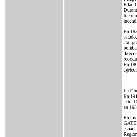
Edad 
Durant
fue mu
incend
En 1829
estado
con pr
bomba 
direcc
reorga
En 1864
agricul
La fáb
En 191
actual
en 1931
En los
GATEPA
espacio
Region