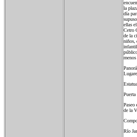
encuen
la pla
día par
supuso
ellas e
Cetro C
de la 
niños, 
infant
público
menos d
Panorá
Lugare
Estatu
Puerta
Paseo 
de la 
Compos
Río Ja