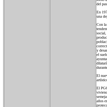
del pa
En 197
una dep
Con la
tenden
social,
produc
poblac
correc
y desa
el suel
ayunta
dilatar
durant
El nue
artístico
El PGO
vivien
semeja
años en
protec