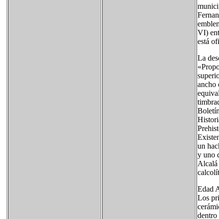
munici
Fernan
emblem
VI) en
está o
La desc
«Propo
superio
ancho 
equival
timbra
Boletí
Histori
Prehist
Existen
un hac
y uno 
Alcalá
calcol
Edad A
Los pr
cerámi
dentro