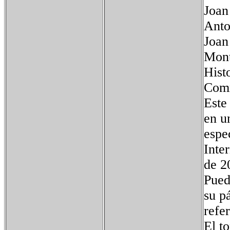
Joan
Anto
Joan
Mont
Histo
Comm
Este
en u
espe
Inte
de 2
Puede
su p
refe
El t