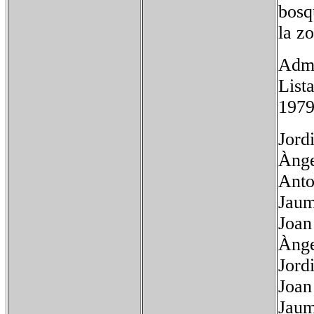
bosq
la z
Admi
List
1979
Jord
Ànge
Anto
Jaum
Joan
Ànge
Jord
Joan
Jaum