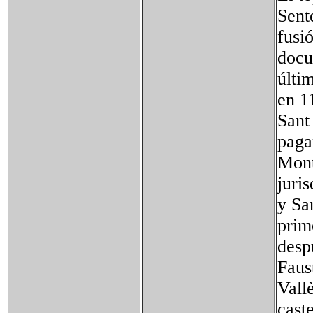
Sent
fusi
docu
últi
en 1
Sant
paga
Mont
juri
y Sa
prim
desp
Faus
Vall
cast