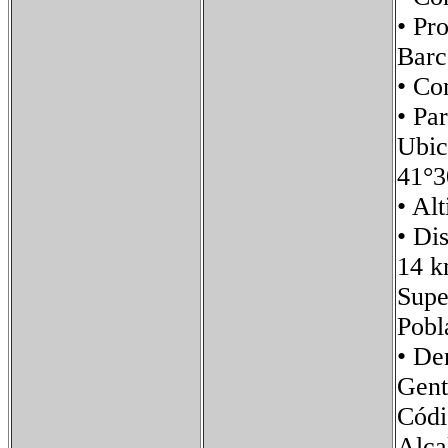
• Pr
Barc
• C
• P
Ubi
41°3
• A
• Di
14 k
Sup
Pob
• D
Gent
Códi
Alca