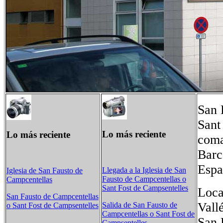
San 
Sant
Lo más reciente
Lo más reciente
coma
Barc
Espa
Llegada a la Iglesia de San
Iglesia de San Fausto de
Fausto de Campcentellas o
Campcentellas
Sant Fost de Campsentelles
Loca
San Fausto de Campcentellas
Vall
Salida de San Fausto de
o Sant Fost de Campsentelles
Campcentellas o Sant Fost de
San 
Campsentelles