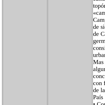
topó
«cam
Camp
de s
de C
germ
cons
urba
Mas 
algu
conc
con 
de l
País
• Co