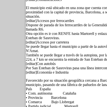
El municipio está ubicado en una zona que cuenta con
proximidad con la capital de provincia, Barcelona, a s
situación.
[editar]Accesos por ferrocarriles
Dispone de parada de los ferrocarriles de la Generalid
llamada R6.
Otra opción es ir con RENFE hasta Martorell y enlazar
Esteban de Sasroviras.
[editar]Accesos por carretera
Se puede llegar hasta el municipio a partir de la autov
N'Amat.
También se puede llegar a través de la autopista, por l
224, a 7 km se encuentra la entrada de San Esteban de
[editar]Con autobús
Por San Esteban de Sasroviras pasa una línea interco
[editar]Economía e Industria
Favorecido por su situación geográfica cercana a Barce
municipio, pasando de una fábrica de pañuelos de lana
País España
• Com. autónoma Cataluña
• Provincia Barcelona
• Comarca Bajo Llobregat
• Partido judicial Martorell