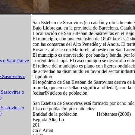
San Esteban de Sasroviras (en catalán y oficialmente 
Bajo Llobregat, en la provincia de Barcelona, Catalu
Localización de San Esteban de Sasroviras en el Bajo
El municipio, con una extensión de 18,47 km² está situ
con las comarcas del Alto Penedés y el Anoia. El territ
Rosanes, al este con Martorell, al oeste con San Lor
El municipio es atravesado, por banda y banda, por lo
Torrent dels Llops. El casco antiguo se desarrolló entre
s o Sant Esteve
El relieve del municipio es plano con ligeras ondulaci
de actividad ha disminuido en favor del sector industri
 Sasroviras o
Topónimo
El topónimo de San Esteban de Sasroviras deriva de la
roureda, que en castellano significa robledal), con la 
 Sasroviras o
[editar]Núcleos de población
)
San Esteban de Sasroviras está formado por ocho núcl
 Sasroviras o
Lista de población por entidades:
)
Entidad de la población Habitantes (2009)
Beguda Alta, La
201
Ca n'Amat