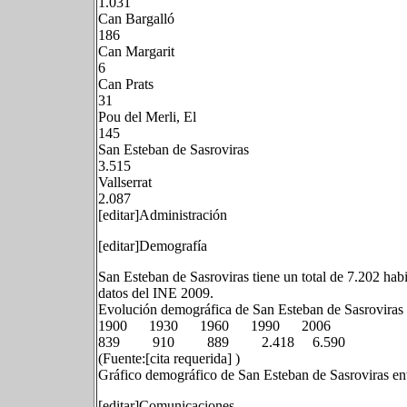
1.031
Can Bargalló
186
Can Margarit
6
Can Prats
31
Pou del Merli, El
145
San Esteban de Sasroviras
3.515
Vallserrat
2.087
[editar]Administración
[editar]Demografía
San Esteban de Sasroviras tiene un total de 7.202 hab
datos del INE 2009.
Evolución demográfica de San Esteban de Sasroviras
1900 1930 1960 1990 2006
839 910 889 2.418 6.590
(Fuente:[cita requerida] )
Gráfico demográfico de San Esteban de Sasroviras en
[editar]Comunicaciones