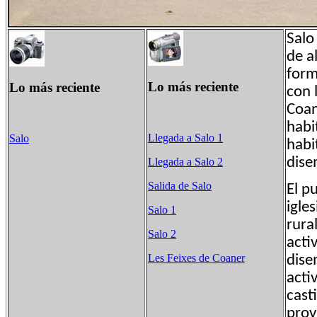
Salo
de a
form
Lo más reciente
Lo más reciente
con l
Coan
habi
Llegada a Salo 1
Salo
habi
dise
Llegada a Salo 2
Salida de Salo
El p
igle
Salo 1
rura
Salo 2
acti
Les Feixes de Coaner
dise
acti
cast
prov