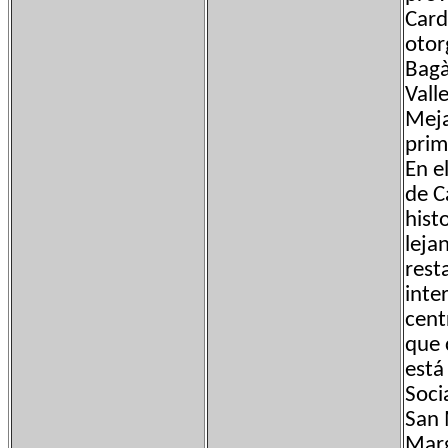
Card
otor
Bagà.
Vall
Meja
prim
En e
de C
hist
leja
rest
inte
cent
que 
está
Soci
San 
Marg