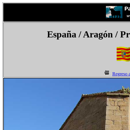
España
/ Aragón / Pr
Regreso 