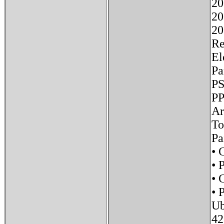
20
20
20
Re
El
P
Pa
• 
• 
•
• 
Ub
42