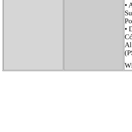
•
S
P
• 
Có
Al
(P
Wi