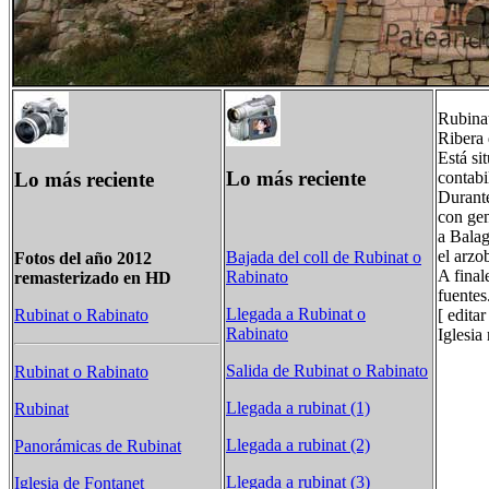
Rubinat
Ribera 
Está si
Lo más reciente
Lo más reciente
contabi
Durante
con gen
a Balag
el arzo
Bajada del coll de Rubinat o
Fotos del año 2012
A final
Rabinato
remasterizado en HD
fuentes
Llegada a Rubinat o
[ edita
Rubinat o Rabinato
Rabinato
Iglesia
Salida de Rubinat o Rabinato
Rubinat o Rabinato
Llegada a rubinat (1)
Rubinat
Llegada a rubinat (2)
Panorámicas de Rubinat
Llegada a rubinat (3)
Iglesia de Fontanet