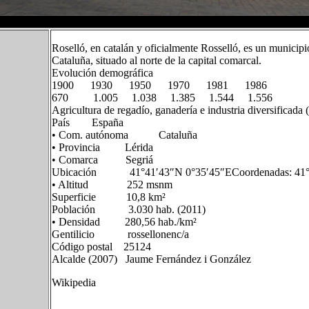
Roselló, en catalán y oficialmente Rosselló, es un municipi
Cataluña, situado al norte de la capital comarcal.
Evolución demográfica
1900 1930 1950 1970 1981 1986
670 1.005 1.038 1.385 1.544 1.556
Agricultura de regadío, ganadería e industria diversificada (
País España
• Com. autónoma Cataluña
• Provincia Lérida
• Comarca Segriá
Ubicación 41°41′43″N 0°35′45″ECoordenadas: 41°4
• Altitud 252 msnm
Superficie 10,8 km²
Población 3.030 hab. (2011)
• Densidad 280,56 hab./km²
Gentilicio rossellonenc/a
Código postal 25124
Alcalde (2007) Jaume Fernández i González
Wikipedia