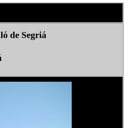
lló de Segriá
á