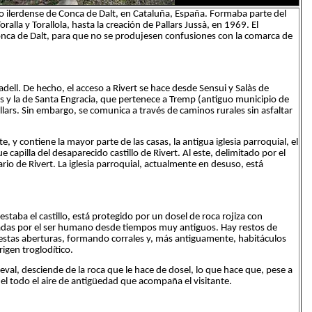
io ilerdense de Conca de Dalt, en Cataluña, España. Formaba parte del
oralla y Torallola, hasta la creación de Pallars Jussà, en 1969. El
nca de Dalt, para que no se produjesen confusiones con la comarca de
adell. De hecho, el acceso a Rivert se hace desde Sensui y Salàs de
nes y la de Santa Engracia, que pertenece a Tremp (antiguo municipio de
lars. Sin embargo, se comunica a través de caminos rurales sin asfaltar
te, y contiene la mayor parte de las casas, la antigua iglesia parroquial, el
e capilla del desaparecido castillo de Rivert. Al este, delimitado por el
nario de Rivert. La iglesia parroquial, actualmente en desuso, está
estaba el castillo, está protegido por un dosel de roca rojiza con
das por el ser humano desde tiempos muy antiguos. Hay restos de
estas aberturas, formando corrales y, más antiguamente, habitáculos
igen troglodítico.
val, desciende de la roca que le hace de dosel, lo que hace que, pese a
del todo el aire de antigüedad que acompaña el visitante.