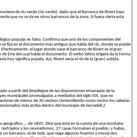
roviene de riu verde (río verde), dado que el Barranco de Rivert baja
verde que no se da en otros barrancos de la zona. Si fuera cierta esta
lógico popular es falso. Confirma que uno de los componentes del
ro se fija en el documento más antiguo que habla del río, donde se puede
). Efectivamente, el lugar donde nace el barranco de Rivert es el gran
r de Erte del cual habla el documento. El verbo latino erigere da la forma
vía hoy significa pujada. Así, Rivert sería el río de la (gran) subida,
do a partir del despliegue de las disposiciones emanadas de la
leyes municipales promulgadas a mediados del siglo XIX, que no
laciones de menos de 30 vecinos (entendiendo como vecino los cabezas
encionados más arriba dentro del municipio de Serradell.2
rio geográfico ... de 1845. Dice que está en la cuesta de una montaña
os resfriados y los reumatismos. 27 casas formaban el pueblo, y había,
 un barranco, el de Solà, que riega algunos huertos y movía dos