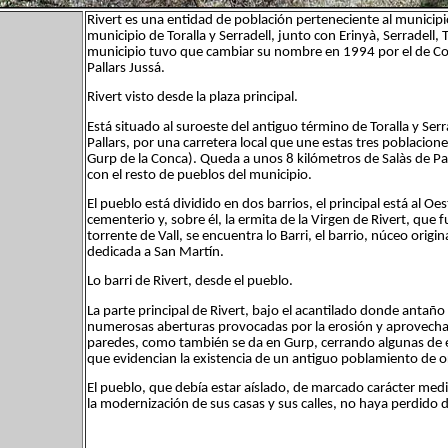
Rivert es una entidad de población perteneciente al municip
municipio de Toralla y Serradell, junto con Erinyà, Serradell, T
municipio tuvo que cambiar su nombre en 1994 por el de Co
Pallars Jussá.
Rivert visto desde la plaza principal.
Está situado al suroeste del antiguo término de Toralla y Serr
Pallars, por una carretera local que une estas tres poblacio
Gurp de la Conca). Queda a unos 8 kilómetros de Salàs de Pal
con el resto de pueblos del municipio.
El pueblo está dividido en dos barrios, el principal está al Oes
cementerio y, sobre él, la ermita de la Virgen de Rivert, que fu
torrente de Vall, se encuentra lo Barri, el barrio, núceo origi
dedicada a San Martín.
Lo barri de Rivert, desde el pueblo.
La parte principal de Rivert, bajo el acantilado donde antaño 
numerosas aberturas provocadas por la erosión y aprovecha
paredes, como también se da en Gurp, cerrando algunas de 
que evidencian la existencia de un antiguo poblamiento de or
El pueblo, que debía estar aíslado, de marcado carácter medie
la modernización de sus casas y sus calles, no haya perdido 