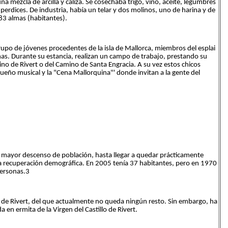
mezcla de arcilla y caliza. Se cosechaba trigo, vino, aceite, legumbres
 perdices. De industria, había un telar y dos molinos, uno de harina y de
183 almas (habitantes).
rupo de jóvenes procedentes de la isla de Mallorca, miembros del esplai
as. Durante su estancia, realizan un campo de trabajo, prestando su
lino de Rivert o del Camino de Santa Engracia. A su vez estos chicos
eño musical y la "Cena Mallorquina"' donde invitan a la gente del
n mayor descenso de población, hasta llegar a quedar prácticamente
a recuperación demográfica. En 2005 tenía 37 habitantes, pero en 1970
personas.3
o de Rivert, del que actualmente no queda ningún resto. Sin embargo, ha
a en ermita de la Virgen del Castillo de Rivert.