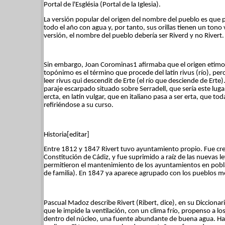
Portal de l'Església (Portal de la Iglesia).
La versión popular del origen del nombre del pueblo es que p
todo el año con agua y, por tanto, sus orillas tienen un tono 
versión, el nombre del pueblo debería ser Riverd y no Rivert.
Sin embargo, Joan Corominas1 afirmaba que el origen etimo
topónimo es el término que procede del latín rivus (río), pe
leer rivus qui descendit de Erte (el río que desciende de Erte
paraje escarpado situado sobre Serradell, que sería este luga
ercta, en latín vulgar, que en italiano pasa a ser erta, que toda
refiriéndose a su curso.
Historia[editar]
Entre 1812 y 1847 Rivert tuvo ayuntamiento propio. Fue crea
Constitución de Cádiz, y fue suprimido a raíz de las nuevas 
permitieron el mantenimiento de los ayuntamientos en pob
de familia). En 1847 ya aparece agrupado con los pueblos m
Pascual Madoz describe Rivert (Ribert, dice), en su Dicciona
que le impide la ventilación, con un clima frío, propenso a l
dentro del núcleo, una fuente abundante de buena agua. Hay