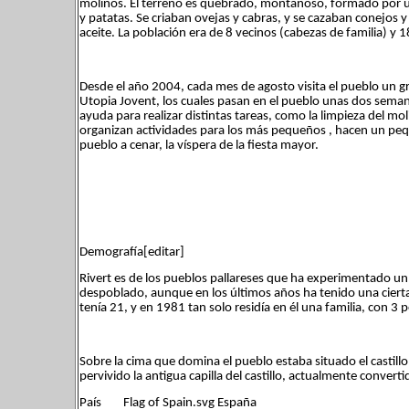
molinos. El terreno es quebrado, montañoso, formado por una 
y patatas. Se criaban ovejas y cabras, y se cazaban conejos y
aceite. La población era de 8 vecinos (cabezas de familia) y 
Desde el año 2004, cada mes de agosto visita el pueblo un g
Utopia Jovent, los cuales pasan en el pueblo unas dos seman
ayuda para realizar distintas tareas, como la limpieza del mo
organizan actividades para los más pequeños , hacen un pequ
pueblo a cenar, la víspera de la fiesta mayor.
Demografía[editar]
Rivert es de los pueblos pallareses que ha experimentado u
despoblado, aunque en los últimos años ha tenido una ciert
tenía 21, y en 1981 tan solo residía en él una familia, con 3 
Sobre la cima que domina el pueblo estaba situado el castill
pervivido la antigua capilla del castillo, actualmente convertid
País Flag of Spain.svg España