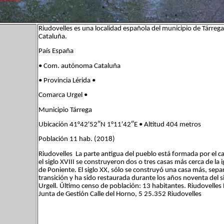
Riudovelles es una localidad española del municipio de Tárreg
Cataluña.
País España
• Com. autónoma Cataluña
• Provincia Lérida •
Comarca Urgel •
Municipio Tárrega
Ubicación 41°42′52″N 1°11′42″E • Altitud 404 metros
Población 11 hab. (2018)
Riudovelles La parte antigua del pueblo está formada por el casti
el siglo XVIII se construyeron dos o tres casas más cerca de la igl
de Poniente. El siglo XX, sólo se construyó una casa más, separ
transición y ha sido restaurada durante los años noventa del 
Urgell. Último censo de población: 13 habitantes. Riudovelle
Junta de Gestión Calle del Horno, 5 25.352 Riudovelles