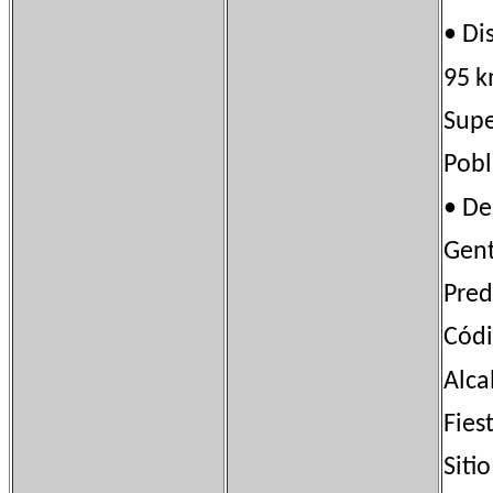
• Di
95 k
Sup
Pob
• D
Gen
Pred
Cód
Alc
Fie
Sit