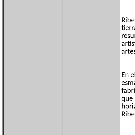
Ribe
tier
resu
artí
arte
En e
esma
fabr
que 
hori
Ribe