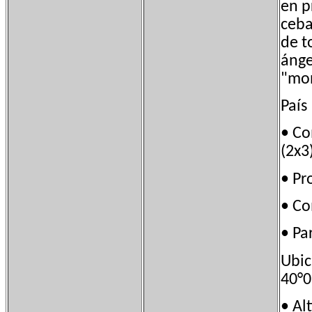
en p
ceba
de t
ánge
"mon
País
• C
(2x3
• P
• C
• P
Ubi
40°0
• A