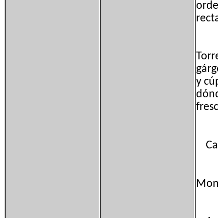
orde
rect
Torr
gárg
y cú
dónd
fres
Capi
Monu