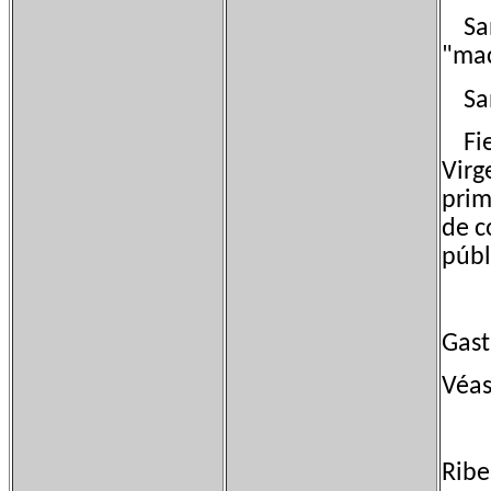
San 
"mac
San 
Fies
Virg
prim
de c
públ
Gas
Véas
Ribe