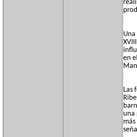
real
prod
Una 
XVII
infl
en e
Mani
Las 
Ribel
barn
una 
más 
seña