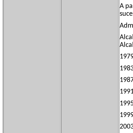
A pa
suce
Admi
Alca
Alca
197
198
198
199
199
199
200