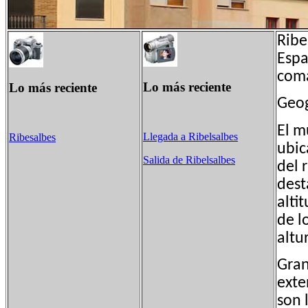
Ribe
Espa
coma
Lo más reciente
Lo más reciente
Geog
El m
Llegada a Ribelsalbes
Ribesalbes
ubic
Salida de Ribelsalbes
del 
dest
alti
de l
altu
Gran
exte
son 