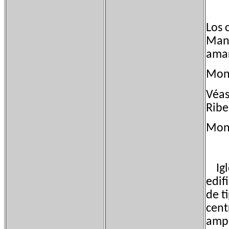
Los 
Mani
amar
Mon
Véas
Ribe
Monu
Igle
edif
de t
cent
ampl