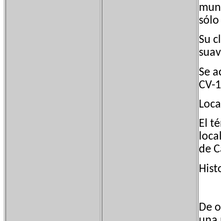
muni
sólo
Su c
suav
Se a
CV-1
Loca
El t
loca
de C
Hist
De o
una 