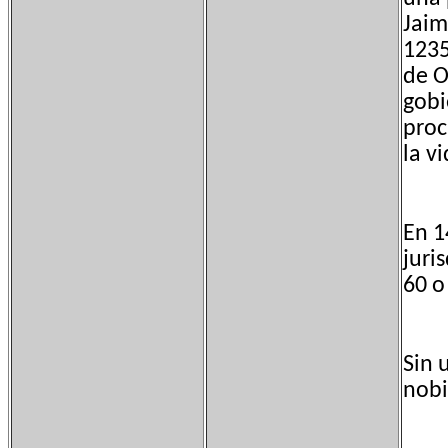
Jaim
1235
de O
gobi
proc
la v
En 1
juri
60 o
Sin 
nobi