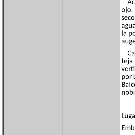
Acue
ojo,
seco
agua
la p
auge
Casa
teja
vert
por 
Balc
nobi
Luga
Emba