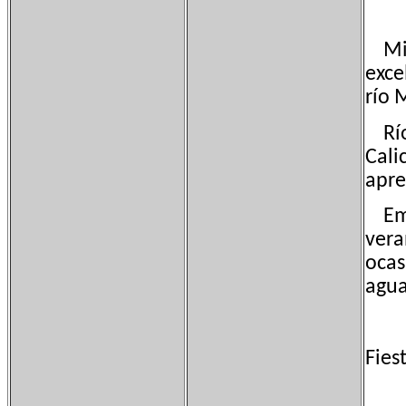
Mira
exce
río 
Río 
Cali
apre
Emba
vera
ocas
agua
Fies