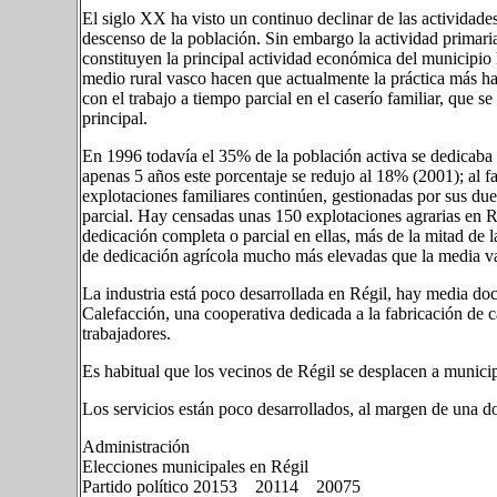
El siglo XX ha visto un continuo declinar de las actividade
descenso de la población. Sin embargo la actividad primaria
constituyen la principal actividad económica del municipio h
medio rural vasco hacen que actualmente la práctica más ha
con el trabajo a tiempo parcial en el caserío familiar, que 
principal.
En 1996 todavía el 35% de la población activa se dedicaba 
apenas 5 años este porcentaje se redujo al 18% (2001); al fa
explotaciones familiares continúen, gestionadas por sus d
parcial. Hay censadas unas 150 explotaciones agrarias en R
dedicación completa o parcial en ellas, más de la mitad de 
de dedicación agrícola mucho más elevadas que la media v
La industria está poco desarrollada en Régil, hay media do
Calefacción, una cooperativa dedicada a la fabricación de c
trabajadores.
Es habitual que los vecinos de Régil se desplacen a municip
Los servicios están poco desarrollados, al margen de una do
Administración
Elecciones municipales en Régil
Partido político 20153​ 20114​ 20075​