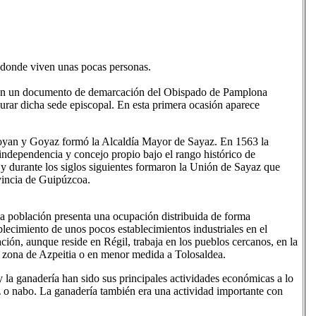
 donde viven unas pocas personas.
, en un documento de demarcación del Obispado de Pamplona
aurar dicha sede episcopal. En esta primera ocasión aparece
goyan y Goyaz formó la Alcaldía Mayor de Sayaz. En 1563 la
 independencia y concejo propio bajo el rango histórico de
y durante los siglos siguientes formaron la Unión de Sayaz que
vincia de Guipúzcoa.
a población presenta una ocupación distribuida de forma
blecimiento de unos pocos establecimientos industriales en el
ión, aunque reside en Régil, trabaja en los pueblos cercanos, en la
la zona de Azpeitia o en menor medida a Tolosaldea.
y la ganadería han sido sus principales actividades económicas a lo
aíz o nabo. La ganadería también era una actividad importante con