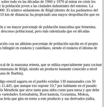
sobre todo en las décadas de 1960 y 1970 al entrar en crisis los
 la población joven a las ciudades industriales del entorno. La
0. El relativo aislamiento de Régil (dentro de los parámetros del
a 10 km de distancia; ha propiciado una mayor despoblación que en
ida y un mayor porcentaje de población masculina que femenina.
 descenso poblacional, pero más ralentizada que en décadas
ación con un altísimo porcentaje de población nacida en el propio
s bilingüe en euskera y castellano, siendo el euskera el idioma de
local de la manzana reineta, que se utiliza especialmente para cocinar
 manzana de Régil, siendo un producto bastante conocido a nivel
ana de Ibarbia).
ilgo errezil sagarra en el pueblo existían 130 manzanales con 50
n 11.445, que aunque eso supone 10,7 por habitante en el pasado
la Mendiola que sirve tanto para sidra como para mesa y que debe
s variedades Aretxabaleta, Bost kantoia, Gezamina, Mokoa,
a feria que gira en torno a este producto y sus derivados (sidra,