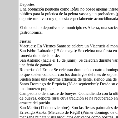
Deportes
Una población pequeña como Régil no posee apenas infraest
público para la práctica de la pelota vasca y un probadero 
deporte rural vasco y que esta especialmente aconcidionada
El único club deportivo del municipio es Akerra, una soci
gastronómica.
Fiestas
Viacrucis: En Viernes Santo se celebra un Viacrucis al mont
San Isidro Labrador (15 de mayo): Se celebra una fiesta en 
romería durante la tarde.
San Antonio (hacia el 13 de junio): Se celebran durante var
una feria de ganado.
Romerías del Ernio: Se celebran durante los cuatro domingos
lo que suelen coincidir con los domingos del mes de septie
Suelen tener una enorme afluencia de gente, siendo una de l
Santo Domingo de Erquicia (28 de septiembre): Desde su can
un almuerzo popular.
Campeonato de arrastre de bueyes: Coincidiendo con la últi
de bueyes, deporte rural cuya tradición se ha recuperado en
arrastre del pueblo.
San Martín (11 de noviembre): Son las fiestas patronales d
Errezilgo Azoka (Mercado de Régil) (Primer domingo de dic
manzana reineta y sus productos derivados como postres, sid