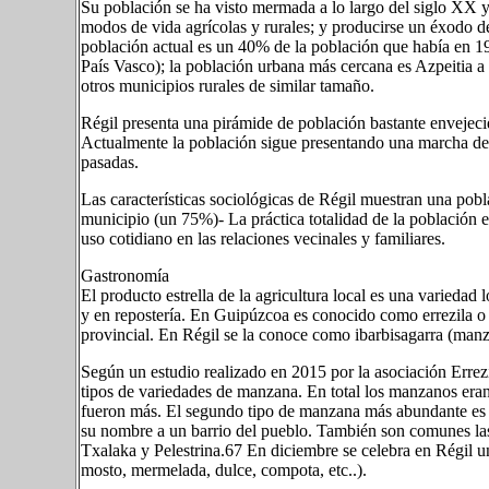
Su población se ha visto mermada a lo largo del siglo XX y 
modos de vida agrícolas y rurales; y producirse un éxodo de
población actual es un 40% de la población que había en 190
País Vasco); la población urbana más cercana es Azpeitia 
otros municipios rurales de similar tamaño.
Régil presenta una pirámide de población bastante envejec
Actualmente la población sigue presentando una marcha de
pasadas.
Las características sociológicas de Régil muestran una pobl
municipio (un 75%)- La práctica totalidad de la población e
uso cotidiano en las relaciones vecinales y familiares.
Gastronomía
El producto estrella de la agricultura local es una variedad 
y en repostería. En Guipúzcoa es conocido como errezila o
provincial. En Régil se la conoce como ibarbisagarra (manz
Según un estudio realizado en 2015 por la asociación Errez
tipos de variedades de manzana. En total los manzanos era
fueron más. El segundo tipo de manzana más abundante es 
su nombre a un barrio del pueblo. También son comunes la
Txalaka y Pelestrina.6​7​ En diciembre se celebra en Régil un
mosto, mermelada, dulce, compota, etc..).