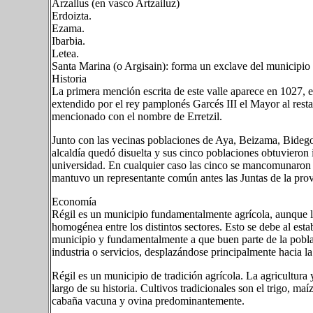
Arzallus (en vasco Artzailuz)
Erdoizta.
Ezama.
Ibarbia.
Letea.
Santa Marina (o Argisain): forma un exclave del municipio
Historia
La primera mención escrita de este valle aparece en 1027
extendido por el rey pamplonés Garcés III el Mayor al rest
mencionado con el nombre de Erretzil.
Junto con las vecinas poblaciones de Aya, Beizama, Bide
alcaldía quedó disuelta y sus cinco poblaciones obtuvieron
universidad. En cualquier caso las cinco se mancomunaron 
mantuvo un representante común antes las Juntas de la pro
Economía
Régil es un municipio fundamentalmente agrícola, aunque l
homogénea entre los distintos sectores. Esto se debe al esta
municipio y fundamentalmente a que buen parte de la poblac
industria o servicios, desplazándose principalmente hacia 
Régil es un municipio de tradición agrícola. La agricultura 
largo de su historia. Cultivos tradicionales son el trigo, m
cabaña vacuna y ovina predominantemente.