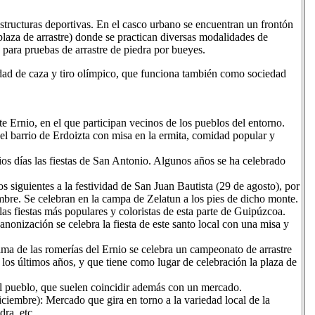
ructuras deportivas. En el casco urbano se encuentran un frontón
(plaza de arrastre) donde se practican diversas modalidades de
 para pruebas de arrastre de piedra por bueyes.
edad de caza y tiro olímpico, que funciona también como sociedad
e Ernio, en el que participan vecinos de los pueblos del entorno.
el barrio de Erdoizta con misa en la ermita, comidad popular y
ios días las fiestas de San Antonio. Algunos años se ha celebrado
 siguientes a la festividad de San Juan Bautista (29 de agosto), por
mbre. Se celebran en la campa de Zelatun a los pies de dicho monte.
as fiestas más populares y coloristas de esta parte de Guipúzcoa.
onización se celebra la fiesta de este santo local con una misa y
ma de las romerías del Ernio se celebra un campeonato de arrastre
 los últimos años, y que tiene como lugar de celebración la plaza de
el pueblo, que suelen coincidir además con un mercado.
iembre): Mercado que gira en torno a la variedad local de la
ra, etc.