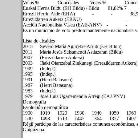
Votos % Concejales Votos % Concej
Euskal Herria Bildu (EH Bildu) / Bildu 
Errezil Herrin Alde (EHA) - -
Errezildarren Aukera (ERAU) - -
Acción Nacionalista Vasca (EAE-AN
Es un municipio de voto predominantemente nacionalista v
Lista de alcaldes
2015 Severo María Agirretxe Arruti (EH Bildu)
2011 María Jesús Salsamendi Astiazaran (Bildu)
2007 (Errezildarren Aukera)
2003 Iñaki Oiartzabal Zinkunegi (Errezildarren Aukera)
1999 (Indep.)
1995 (Indep.)
1991 (Herri Batasuna)
1987 (Herri Batasuna)
1983 (Indep.)
1979 Jose Luis Ugartemendia Arregi (EAJ-PNV)
Demografía
Evolución demográfica
1900 1910 1920 1930 1940 1950 1960
1530 1498 1513 1447 1364 1377 1
Régil participa de las características comunes económicas, 
Guipúzcoa.