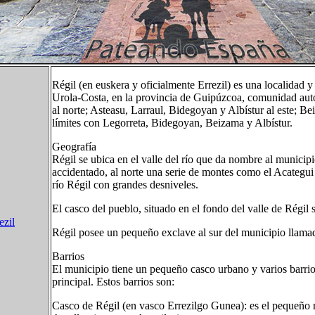
Régil​ (en euskera y oficialmente Errezil) es una localidad 
Urola-Costa, en la provincia de Guipúzcoa, comunidad aut
al norte; Asteasu, Larraul, Bidegoyan y Albístur al este; Be
límites con Legorreta, Bidegoyan, Beizama y Albístur.
Geografía
Régil se ubica en el valle del río que da nombre al municip
accidentado, al norte una serie de montes como el Acategu
río Régil con grandes desniveles.
El casco del pueblo, situado en el fondo del valle de Régil 
ezil
Régil posee un pequeño exclave al sur del municipio llama
Barrios
El municipio tiene un pequeño casco urbano y varios barrios 
principal. Estos barrios son:
Casco de Régil (en vasco Errezilgo Gunea): es el pequeño n