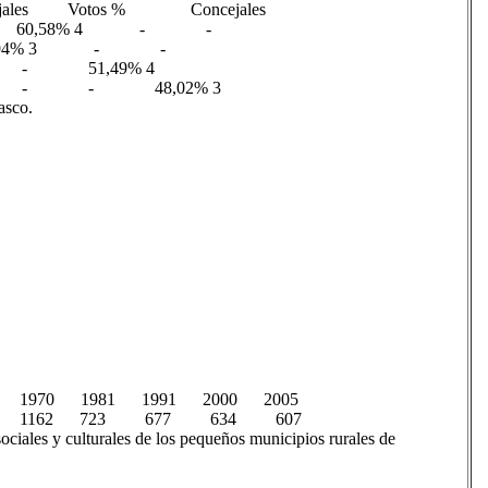
ales Votos % Concejales
81,82% 7 60,58% 4 - -
 38,94% 3 - -
 - - 51,49% 4
V) - - - - 48,02% 3
asco.
 1970 1981 1991 2000 2005
407 1162 723 677 634 607
sociales y culturales de los pequeños municipios rurales de