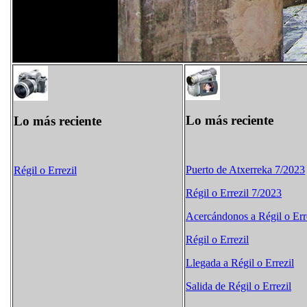
Lo más reciente
Lo más reciente
Puerto de Atxerreka 7/2023
Régil o Errezil
Régil o Errezil 7/2023
Acercándonos a Régil o Err
Régil o Errezil
Llegada a Régil o Errezil
Salida de Régil o Errezil