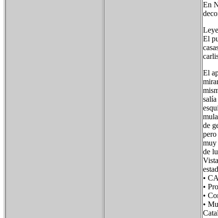
En N
deco
Leye
El p
casa
carli
El a
miran
mismo
salí
esqu
mula
de ge
pero
muy 
de l
Vist
esta
• C
• Pr
• Co
• M
Cata