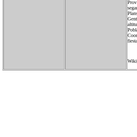
Prov
sega
Plan
Gen
alti
Pob
Coor
fies
Wiki