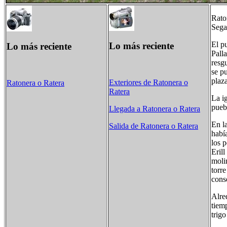
Rato
Segar
El p
Lo más reciente
Lo más reciente
Pall
resg
se p
plaz
Exteriores de Ratonera o
Ratonera o Ratera
Ratera
La i
pueb
Llegada a Ratonera o Ratera
En l
Salida de Ratonera o Ratera
había
los 
Erill
moli
torre
cons
Alre
tiemp
trigo