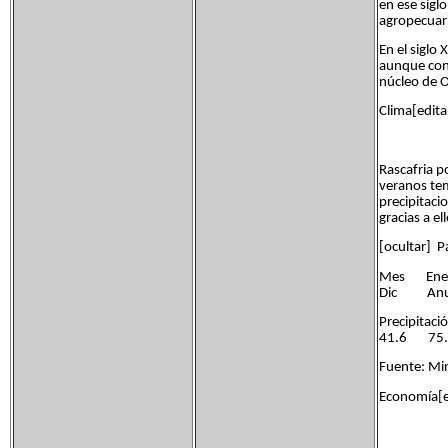
en ese siglo
agropecuari
En el siglo
aunque con 
núcleo de O
Clima[edita
Rascafria p
veranos tem
precipitaci
gracias a el
[ocultar] P
Mes E
Dic Anu
Precipi
41.6 7
Fuente: Min
Economía[e