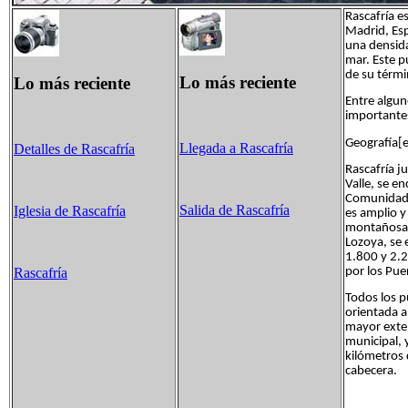
Rascafría e
Madrid, Esp
una densida
mar. Este p
de su térmi
Lo más reciente
Lo más reciente
Entre algun
importante
Geografía[e
Llegada a Rascafría
Detalles de Rascafría
Rascafría ju
Valle, se e
Comunidad d
Salida de Rascafría
Iglesia de Rascafría
es amplio y
montañosas.
Lozoya, se 
1.800 y 2.2
por los Pue
Rascafría
Todos los p
orientada a
mayor exten
municipal, 
kilómetros 
cabecera.