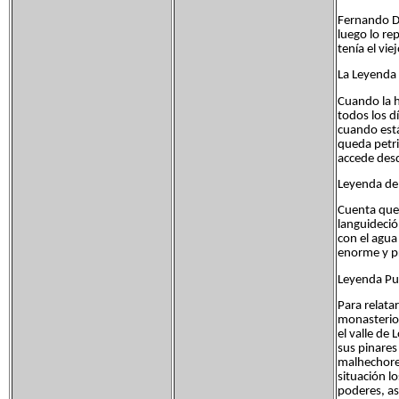
Fernando De
luego lo re
tenía el vi
La Leyenda 
Cuando la h
todos los d
cuando está
queda petri
accede desd
Leyenda de 
Cuenta que 
languideció
con el agua
enorme y pr
Leyenda Pu
Para relata
monasterio 
el valle de
sus pinares
malhechores
situación lo
poderes, as