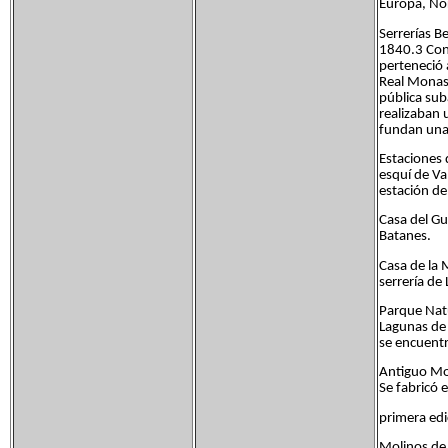
Europa, No
Serrerías B
1840.3 Cons
perteneció 
Real Monast
pública sub
realizaban 
fundan una 
Estaciones 
esquí de Va
estación d
Casa del Gu
Batanes.
Casa de la M
serrería de 
Parque Natu
Lagunas de 
se encuentr
Antiguo Mol
Se fabricó e
primera edic
Molinos de 