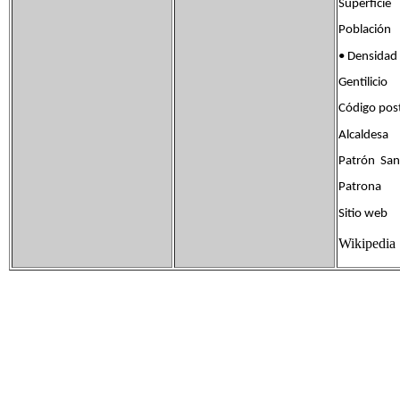
Superfic
Población
• Densida
Gentilici
Código po
Alcaldesa
Patrón San
Patrona 
Sitio web
Wikipedia