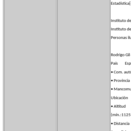
Estadística[
Instituto d
Instituto d
Personas il
Rodrigo Gil
País Esp
• Com. a
• Provinc
• Mancomu
Ubicación
• Altit
(mín.:1125
• Distanc