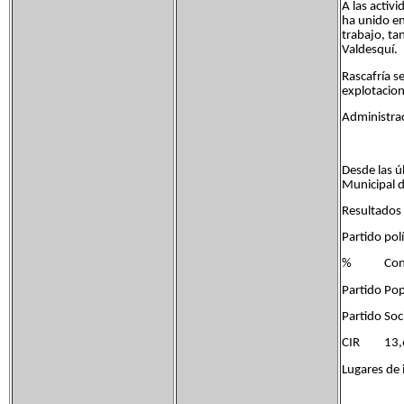
A las activ
ha unido en
trabajo, ta
Valdesquí.
Rascafría s
explotacion
Administrac
Desde las ú
Municipal d
Resultados 
Partido pol
% Conce
Partido P
Partido S
CIR 13
Lugares de 