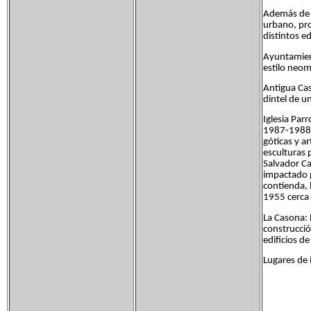
Además de n
urbano, pro
distintos ed
Ayuntamient
estilo neomu
Antigua Cas
dintel de un
Iglesia Par
1987-1988. 
góticas y a
esculturas 
Salvador Ca
impactado p
contienda, 
1955 cerca 
La Casona: 
construcció
edificios de
Lugares de 