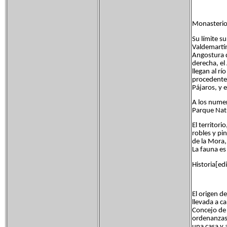
Monasterio 
Su límite s
Valdemartín
Angostura q
derecha, el 
llegan al r
procedente 
Pájaros, y 
A los numer
Parque Natu
El territor
robles y pi
de la Mora,
La fauna es 
Historia[edi
El origen d
llevada a ca
Concejo de 
ordenanzas.
una casa y 