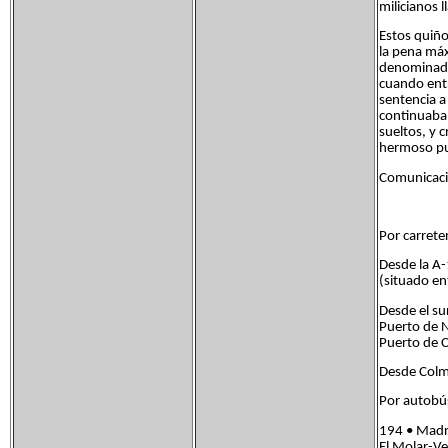
milicianos 
Estos quiño
la pena máx
denominada 
cuando entr
sentencia a
continuaba 
sueltos, y 
hermoso p
Comunicaci
Por carrete
Desde la A-
(situado en
Desde el su
Puerto de N
Puerto de 
Desde Colme
Por autobús
194 • Madri
El Molar-Ve