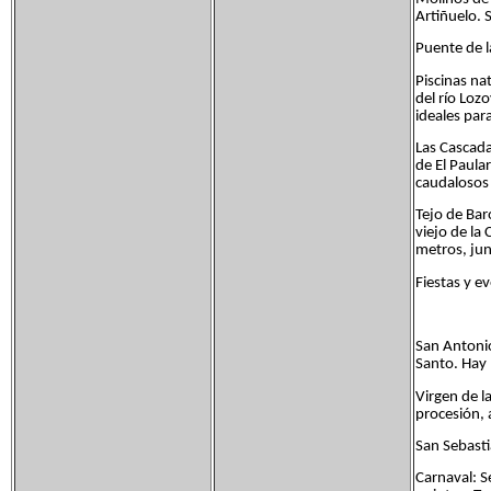
Artiñuelo. S
Puente de l
Piscinas na
del río Loz
ideales par
Las Cascada
de El Paula
caudalosos 
Tejo de Bar
viejo de la
metros, jun
Fiestas y e
San Antonio
Santo. Hay 
Virgen de l
procesión, 
San Sebasti
Carnaval: S