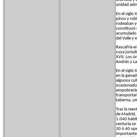
unidad admi
En el siglo 
pinos y rob
rodeaban y 
constituyó 
acumulado n
del Valle y 
Rascafría e
cuya jurisd
XVII. Los ú
Andrés y La
En el siglo
en la gana
algunos cul
ocasionados
empobrecier
transportan
taberna, un
Tras la ree
de Madrid. 
1.040 habit
centuria se
30 ó 40 oper
importante 