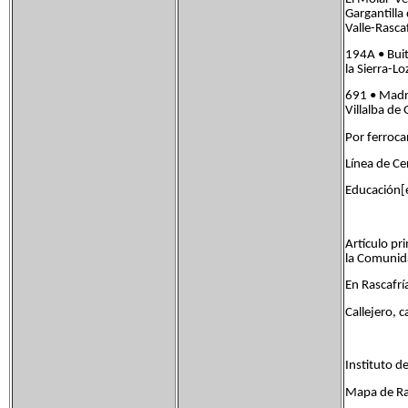
Gargantilla
Valle-Rascaf
194A • Bui
la Sierra-Lo
691 • Madr
Villalba de
Por ferrocar
Línea de Ce
Educación[e
Artículo pr
la Comunid
En Rascafrí
Callejero, c
Instituto d
Mapa de Ra