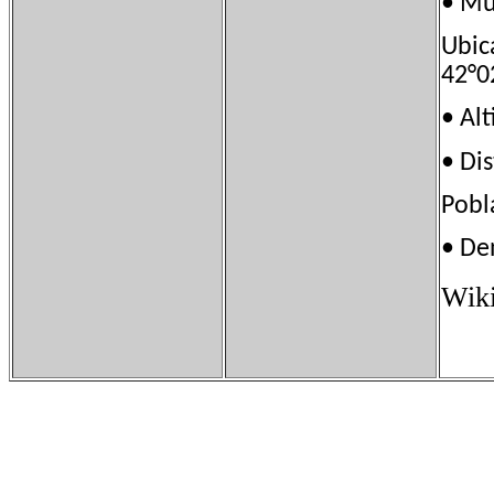
• M
Ubi
42°0
• A
• Di
Pob
• D
Wiki