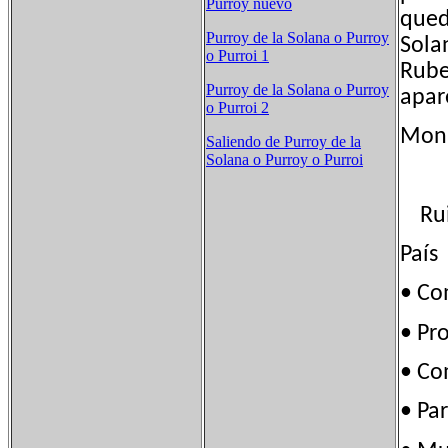
Purroy nuevo
qued
Purroy de la Solana o Purroy
Sola
o Purroi 1
Rube
Purroy de la Solana o Purroy
apar
o Purroi 2
Mon
Saliendo de Purroy de la
Solana o Purroy o Purroi
Ruina
País
• Co
• Pr
• C
• Pa