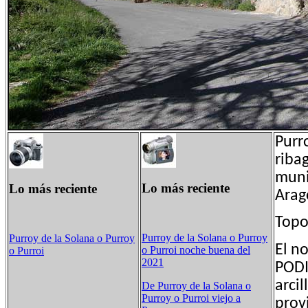
Purr
riba
muni
Lo más reciente
Lo más reciente
Arag
Topo
Purroy de la Solana o Purroy
Purroy de la Solana o Purroy
El n
o Purroi noche buena del
o Purroi
2021
PODI
arci
De Purroy de la Solana o
Purroy o Purroi viejo a
prov