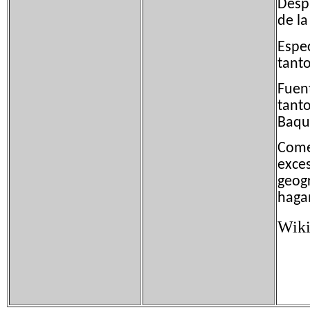
Desp
de la
Espec
tanto
Fuen
tanto
Baqu
Come
exce
geogr
hagam
Wiki