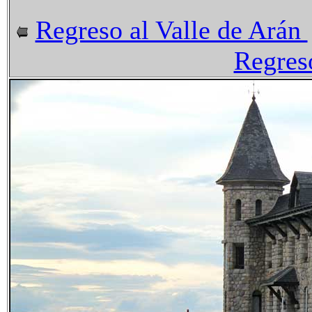
Regreso al Valle de Arán
Regreso