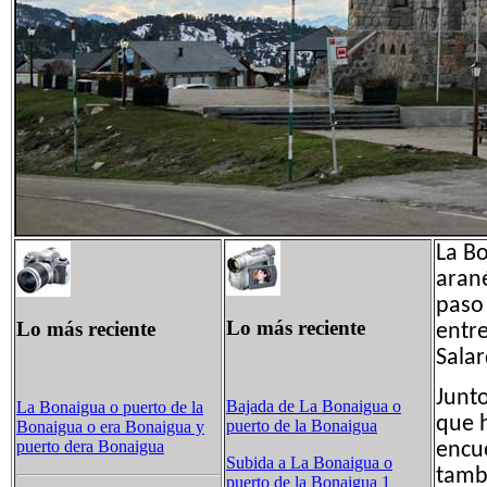
La B
aran
paso 
Lo más reciente
Lo más reciente
entre
Sala
Junto
Bajada de La Bonaigua o
La Bonaigua o puerto de la
que h
puerto de la Bonaigua
Bonaigua o era Bonaigua y
puerto dera Bonaigua
encu
Subida a La Bonaigua o
tamb
puerto de la Bonaigua 1