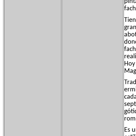
pint
fach
Tien
gran
abot
dond
fach
real
Hoy 
Magd
Trad
ermi
cad
sept
góti
rom
Es u