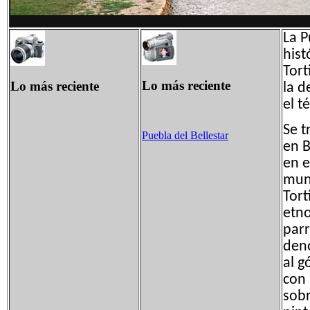
La P
hist
Tort
Lo más reciente
Lo más reciente
la d
el t
Se t
Puebla del Bellestar
en B
en e
muni
Tort
etno
parr
deno
al g
con
sobr