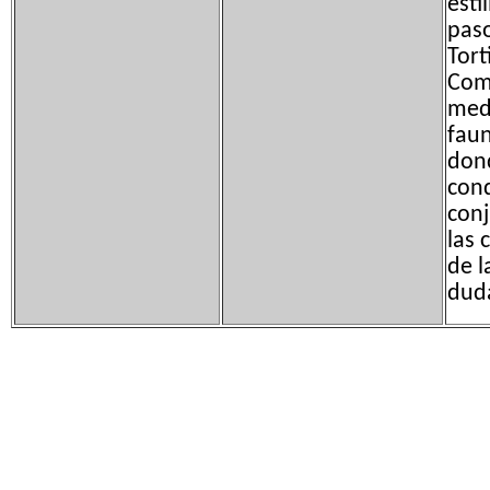
esti
paso
Tort
Com
medi
faun
dond
conq
conj
las 
de l
duda